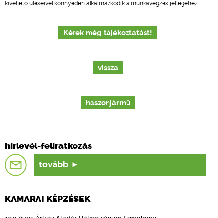
kivehető üléseivel könnyedén alkalmazkodik a munkavégzés jellegéhez.
Kérek még tájékoztatást!
vissza
haszonjármű
hírlevél-feliratkozás
tovább
KAMARAI KÉPZÉSEK
100 éves Árkay Aladár Rákócziánum temploma