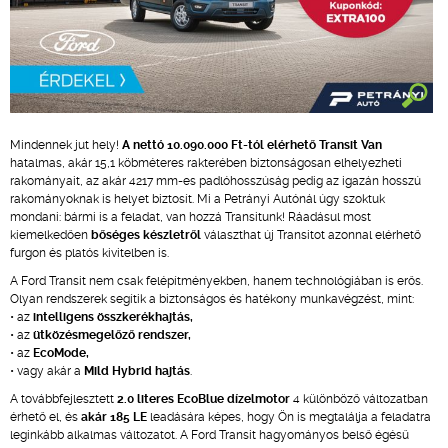
Mindennek jut hely!
A nettó 10.090.000 Ft-tól elérhető Transit Van
hatalmas, akár 15,1 köbméteres rakterében biztonságosan elhelyezheti
rakományait, az akár 4217 mm-es padlóhosszúság pedig az igazán hosszú
rakományoknak is helyet biztosít. Mi a Petrányi Autónál úgy szoktuk
mondani: bármi is a feladat, van hozzá Transitunk! Ráadásul most
kiemelkedően
bőséges készletről
választhat új Transitot azonnal elérhető
furgon és platós kivitelben is.
A Ford Transit nem csak felépítményekben, hanem technológiában is erős.
Olyan rendszerek segítik a biztonságos és hatékony munkavégzést, mint:
• az
intelligens összkerékhajtás,
• az
ütközésmegelőző rendszer,
• az
EcoMode,
• vagy akár a
Mild Hybrid hajtás
.
A továbbfejlesztett
2.0 literes EcoBlue dízelmotor
4 különböző változatban
érhető el, és
akár 185 LE
leadására képes, hogy Ön is megtalálja a feladatra
leginkább alkalmas változatot. A Ford Transit hagyományos belső égésű