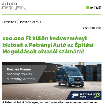
MENÜ
KONFERENCIÁK
Hirdetés
| |
haszonjármű
SZAKLAPOK
2024. október 29.
100.000 Ft külön kedvezményt
CPR TERMÉKKIÍRÁS
biztosít a Petrányi Autó az Építési
ÉPÍTÉSI JOG
Megoldások olvasói számára!
ONLINE KÉPZÉSEK
TERVEZÉSI SEGÉDLETEK
A Petrányi Autó különleges, zártkörű ajánlattal szeretné megszólítani az