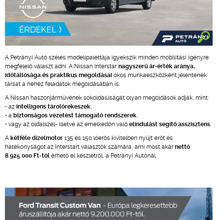
A Petrányi Autó széles modellpalettája igyekszik minden mobilitási igényre
megfelelő választ adni. A Nissan Interstar
nagyszerű ár-érték aránya,
időtállósága és praktikus megoldásai
okos munkaeszközként jelentenek
társat a nehéz feladatok megoldásában is.
A Nissan haszonjárművének sokoldalúságát olyan megoldások adják, mint:
• az
intelligens tárolórekeszek
,
• a
biztonságos vezetést támogató rendszerek
,
• vagy az oldalszél- illetve az emelkedőn való
elindulást segítő asszisztens
.
A
kétféle dízelmotor
135 és 150 lóerős kivitelben nyújt erőt és
hatékonyságot az Interstart választók számára, ami most akár
nettó
8.925.000 Ft-tól
érhető el készletről, a Petrányi Autónál.