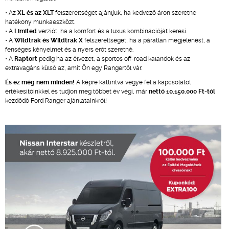
• Az
XL és az XLT
felszereltséget ajánljuk, ha kedvező áron szeretne
hatékony munkaeszközt.
• A
Limited
verziót, ha a komfort és a luxus kombinációját keresi.
• A
Wildtrak és WIldtrak X
felszereltséget, ha a páratlan megjelenést, a
fenséges kényelmet és a nyers erőt szeretné.
• A
Raptort
pedig ha az élvezet, a sportos off-road kalandok és az
extravagáns külső az, amit Ön egy Rangertől vár.
És ez még nem minden!
A képre kattintva vegye fel a kapcsolatot
értékesítőinkkel és tudjon meg többet év végi, már
nettó 10.150.000 Ft-tól
kezdődő Ford Ranger ajánlatainkról!