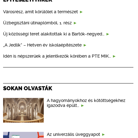
Városrész, amit körülölel a természet
Üzbegisztáni útinaplómból, 1. rész
Új közösségi teret alakítottak ki a Bartók-negyed…
„A Jedlik” – Hetven év iskolaépítészete
Idén is népszerűek a jelentkezők körében a PTE MIK…
SOKAN OLVASTÁK
A hagyományokhoz és kötöttségekhez
igazodva épült…
Az univerzális üveggyapot