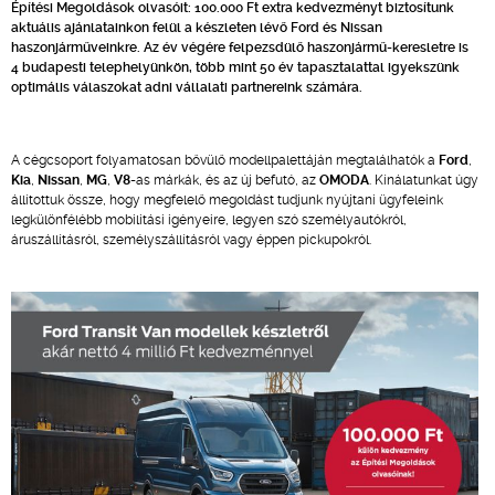
Építési Megoldások olvasóit: 100.000 Ft extra kedvezményt biztosítunk
aktuális ajánlatainkon felül a készleten lévő Ford és Nissan
haszonjárműveinkre. Az év végére felpezsdülő haszonjármű-keresletre is
4 budapesti telephelyünkön, több mint 50 év tapasztalattal igyekszünk
optimális válaszokat adni vállalati partnereink számára.
A cégcsoport folyamatosan bővülő modellpalettáján megtalálhatók a
Ford
,
Kia
,
Nissan
,
MG
,
V8
-as márkák, és az új befutó, az
OMODA
. Kínálatunkat úgy
állítottuk össze, hogy megfelelő megoldást tudjunk nyújtani ügyfeleink
legkülönfélébb mobilitási igényeire, legyen szó személyautókról,
áruszállításról, személyszállításról vagy éppen pickupokról.