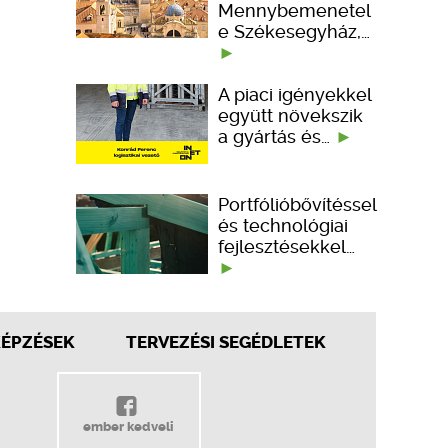
Mennybemenetel
e Székesegyház,…
A piaci igényekkel
együtt növekszik
a gyártás és…
Portfólióbővítéssel
és technológiai
fejlesztésekkel…
KÉPZÉSEK
TERVEZÉSI SEGÉDLETEK
ember kedveli