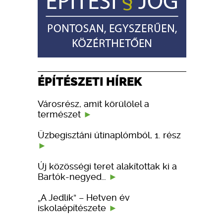
ÉPÍTÉSZETI HÍREK
Városrész, amit körülölel a
természet
Üzbegisztáni útinaplómból, 1. rész
Új közösségi teret alakítottak ki a
Bartók-negyed…
„A Jedlik” – Hetven év
iskolaépítészete