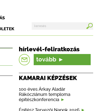
ÁS
DLETEK
hírlevél-feliratkozás
tovább
KAMARAI KÉPZÉSEK
100 éves Árkay Aladár
Rákócziánum temploma
építészkonferencia
Építész Tervezői Napok 2026