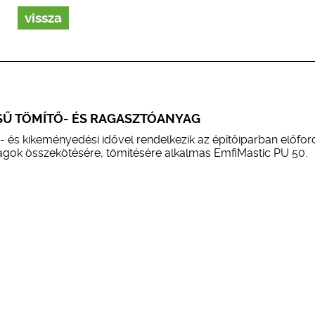
vissza
Ű TÖMÍTŐ- ÉS RAGASZTÓANYAG
 és kikeményedési idővel rendelkezik az építőiparban előfor
agok összekötésére, tömítésére alkalmas EmfiMastic PU 50.