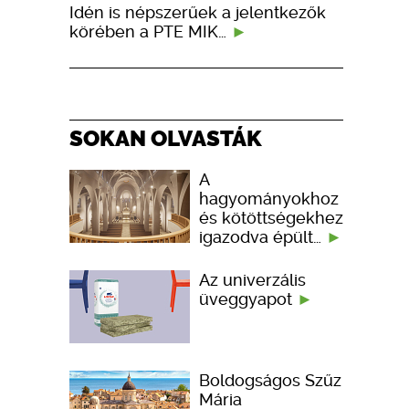
Idén is népszerűek a jelentkezők
körében a PTE MIK…
SOKAN OLVASTÁK
A
hagyományokhoz
és kötöttségekhez
igazodva épült…
Az univerzális
üveggyapot
Boldogságos Szűz
Mária