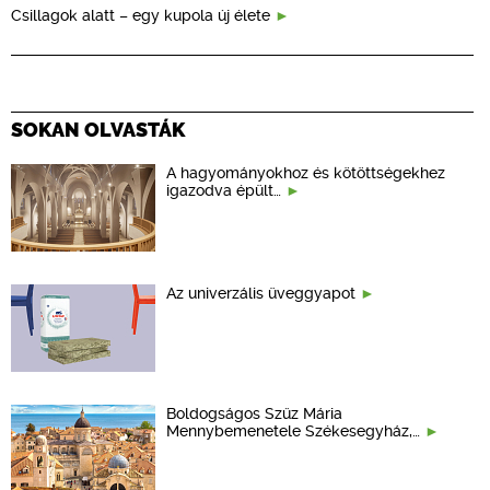
Csillagok alatt – egy kupola új élete
SOKAN OLVASTÁK
A hagyományokhoz és kötöttségekhez
igazodva épült…
Az univerzális üveggyapot
Boldogságos Szűz Mária
Mennybemenetele Székesegyház,…