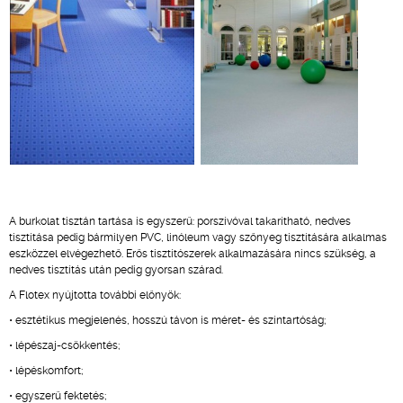
A burkolat tisztán tartása is egyszerű: porszívóval takarítható, nedves
tisztítása pedig bármilyen PVC, linóleum vagy szőnyeg tisztítására alkalmas
eszközzel elvégezhető. Erős tisztítószerek alkalmazására nincs szükség, a
nedves tisztítás után pedig gyorsan szárad.
A Flotex nyújtotta további előnyök:
• esztétikus megjelenés, hosszú távon is méret- és színtartóság;
• lépészaj-csökkentés;
• lépéskomfort;
• egyszerű fektetés;