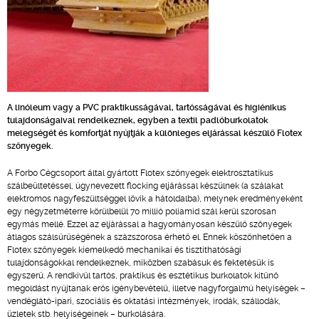
A linóleum vagy a PVC praktikusságával, tartósságával és higiénikus
tulajdonságaival rendelkeznek, egyben a textil padlóburkolatok
melegségét és komfortját nyújtják a különleges eljárással készülő Flotex
szőnyegek.
A Forbo Cégcsoport által gyártott Flotex szőnyegek elektrosztatikus
szálbeültetéssel, úgynevezett flocking eljárással készülnek (a szálakat
elektromos nagyfeszültséggel lövik a hátoldalba), melynek eredményeként
egy négyzetméterre körülbelül 70 millió poliamid szál kerül szorosan
egymás mellé. Ezzel az eljárással a hagyományosan készülő szőnyegek
átlagos szálsűrűségének a százszorosa érhető el. Ennek köszönhetően a
Flotex szőnyegek kiemelkedő mechanikai és tisztíthatósági
tulajdonságokkal rendelkeznek, miközben szabásuk és fektetésük is
egyszerű. A rendkívül tartós, praktikus és esztétikus burkolatok kitűnő
megoldást nyújtanak erős igénybevételű, illetve nagyforgalmú helyiségek –
vendéglátó-ipari, szociális és oktatási intézmények, irodák, szállodák,
üzletek stb. helyiségeinek – burkolására.