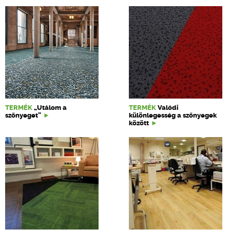
TERMÉK
„Utálom a
TERMÉK
Valódi
szőnyeget”
különlegesség a szőnyegek
között