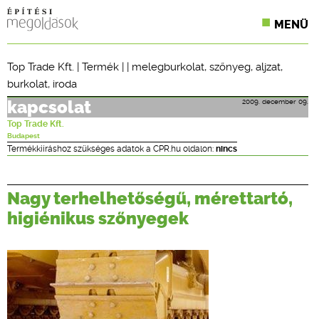
MENÜ
KONFERENCIÁK
Top Trade Kft.
|
Termék
| |
melegburkolat
,
szőnyeg
,
aljzat
,
burkolat
,
iroda
SZAKLAPOK
2009. december 09.
kapcsolat
CPR TERMÉKKIÍRÁS
Top Trade Kft.
Budapest
ÉPÍTÉSI JOG
Termékkiíráshoz szükséges adatok a CPR.hu oldalon:
nincs
ONLINE KÉPZÉSEK
Nagy terhelhetőségű, mérettartó,
TERVEZÉSI SEGÉDLETEK
higiénikus szőnyegek