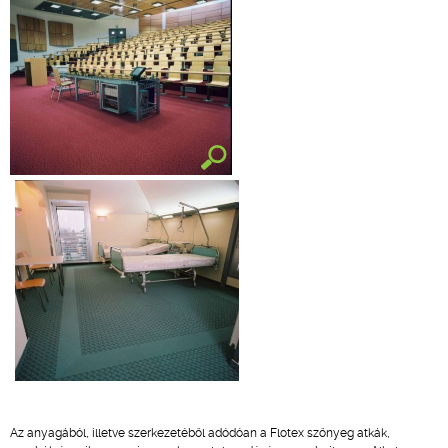
Az anyagából, illetve szerkezetéből adódóan a Flotex szőnyeg atkák,