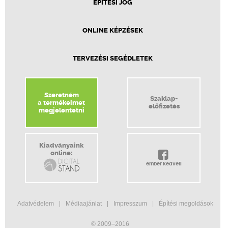
ÉPÍTÉSI JOG
ONLINE KÉPZÉSEK
TERVEZÉSI SEGÉDLETEK
Szeretném
Szaklap-
a termékeimet
előfizetés
megjelentetni
Kiadványaink
online:
ember kedveli
Adatvédelem
Médiaajánlat
Impresszum
Építési megoldások
© 2009–2016