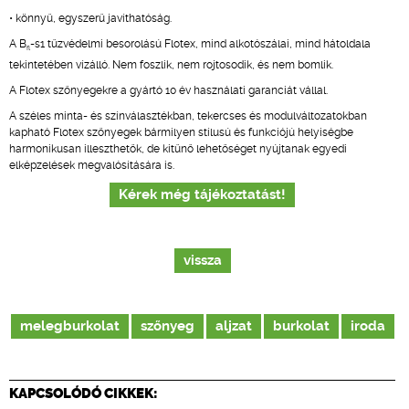
• könnyű, egyszerű javíthatóság.
A B
-s1 tűzvédelmi besorolású Flotex, mind alkotószálai, mind hátoldala
fl
tekintetében vízálló. Nem foszlik, nem rojtosodik, és nem bomlik.
A Flotex szőnyegekre a gyártó 10 év használati garanciát vállal.
A széles minta- és színválasztékban, tekercses és modulváltozatokban
kapható Flotex szőnyegek bármilyen stílusú és funkciójú helyiségbe
harmonikusan illeszthetők, de kitűnő lehetőséget nyújtanak egyedi
elképzelések megvalósítására is.
Kérek még tájékoztatást!
vissza
melegburkolat
szőnyeg
aljzat
burkolat
iroda
KAPCSOLÓDÓ CIKKEK: