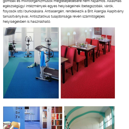
gombák és mikroorganizmusok megtelepedésére nem hajlamos. Alkalmas
egészségügyi intézmények egyes helyiségeinek (betegszobák, várók,
folyosók stb.) burkolására. Antiallergén, rendelkezik a Brit Allergia Alapítvány
tanúsítványával. Antisztatikus tulajdonsága révén számítógépes
helyiségekben is használható.