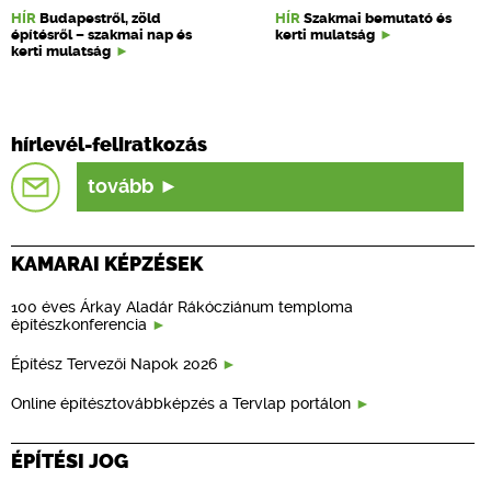
HÍR
Budapestről, zöld
HÍR
Szakmai bemutató és
építésről – szakmai nap és
kerti mulatság
kerti mulatság
hírlevél-feliratkozás
tovább
KAMARAI KÉPZÉSEK
100 éves Árkay Aladár Rákócziánum temploma
építészkonferencia
Építész Tervezői Napok 2026
Online építésztovábbképzés a Tervlap portálon
ÉPÍTÉSI JOG