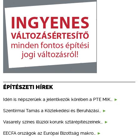
ÉPÍTÉSZETI HÍREK
Idén is népszerűek a jelentkezők körében a PTE MIK…
Szentirmai Tamás a Közlekedési és Beruházási…
Vasarely színes illúziói korunk sztárépítészeinek…
EECFA országok az Európai Bizottság makro…