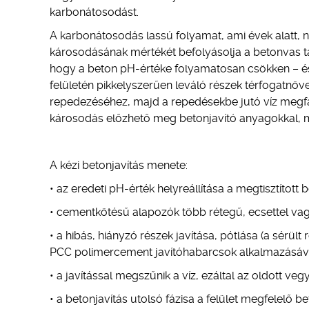
karbonátosodást.
A karbonátosodás lassú folyamat, ami évek alatt, nem
károsodásának mértékét befolyásolja a betonvas tak
hogy a beton pH-értéke folyamatosan csökken – és h
felületén pikkelyszerűen leváló részek térfogatn
repedezéséhez, majd a repedésekbe jutó víz megfa
károsodás előzhető meg betonjavító anyagokkal, mel
A kézi betonjavítás menete:
• az eredeti pH-érték helyreállítása a megtisztított 
• cementkötésű alapozók több rétegű, ecsettel vag
• a hibás, hiányzó részek javítása, pótlása (a sérü
PCC polimercement javítóhabarcsok alkalmazásáva
• a javítással megszűnik a víz, ezáltal az oldott ve
• a betonjavítás utolsó fázisa a felület megfelelő be