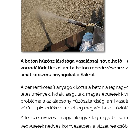
A beton húzószilárdsága vasalással növelhető –
korrodálódni kezd, ami a beton repedezéséhez vez
kínál korszerű anyagokat a Sakret.
A cementkötésű anyagok közül a beton a legnagyo
létesítmények, hidak, alagutak, magas épületek kivi
problémája az alacsony húzószilárdság, ami vasalá
körüli – pH-értéke elméletileg megvédi a korróziótó
A légszennyezés – napjaink egyik legnagyobb kör
vegyületek nedves környezetben, a vízzel reakcióba