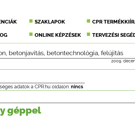
ENCIÁK
SZAKLAPOK
CPR TERMÉKKIÍR
JOG
ONLINE KÉPZÉSEK
TERVEZÉSI SEGÉ
on
,
betonjavítás
,
betontechnológia
,
felújítás
2009. dece
séges adatok a CPR.hu oldalon:
nincs
gy géppel