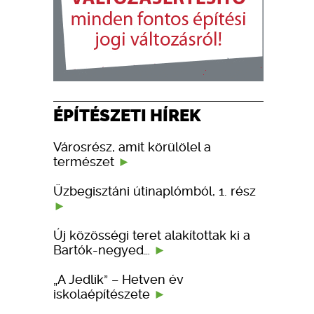
ÉPÍTÉSZETI HÍREK
Városrész, amit körülölel a
természet
Üzbegisztáni útinaplómból, 1. rész
Új közösségi teret alakítottak ki a
Bartók-negyed…
„A Jedlik” – Hetven év
iskolaépítészete