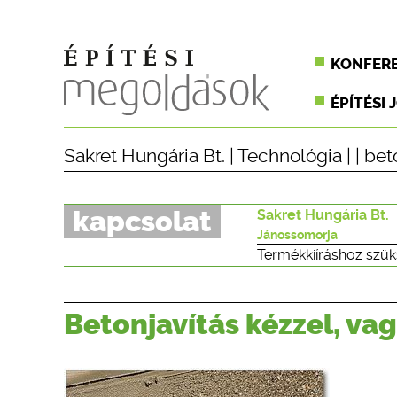
KONFER
ÉPÍTÉSI 
Sakret Hungária Bt.
|
Technológia
| |
bet
kapcsolat
Sakret Hungária Bt.
Jánossomorja
Termékkiíráshoz szük
Betonjavítás kézzel, va