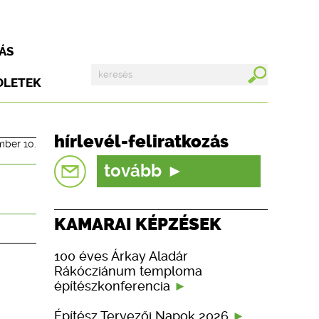
ÁS
DLETEK
hírlevél-feliratkozás
mber 10.
tovább
KAMARAI KÉPZÉSEK
100 éves Árkay Aladár
Rákócziánum temploma
építészkonferencia
Építész Tervezői Napok 2026