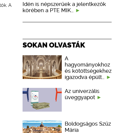
Idén is népszerűek a jelentkezők
tók. A
körében a PTE MIK…
SOKAN OLVASTÁK
A
hagyományokhoz
és kötöttségekhez
igazodva épült…
Az univerzális
üveggyapot
Boldogságos Szűz
Mária