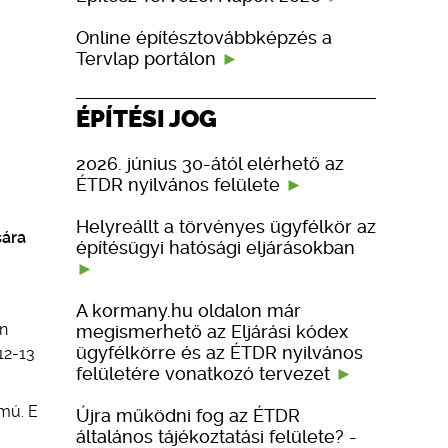
Online építésztovábbképzés a
Tervlap portálon
ÉPÍTÉSI JOG
2026. június 30-ától elérhető az
ÉTDR nyilvános felülete
Helyreállt a törvényes ügyfélkör az
sára
építésügyi hatósági eljárásokban
A kormany.hu oldalon már
en
megismerhető az Eljárási kódex
ügyfélkörre és az ÉTDR nyilvános
12-13
felületére vonatkozó tervezet
lmú. E
Újra működni fog az ÉTDR
általános tájékoztatási felülete? -