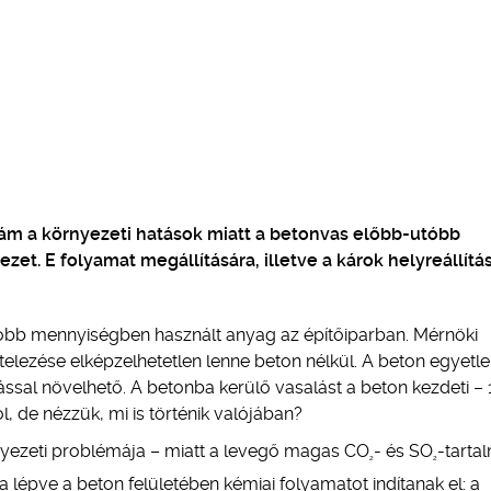
 ám a környezeti hatások miatt a betonvas előbb-utóbb
et. E folyamat megállítására, illetve a károk helyreállítá
bb mennyiségben használt anyag az építőiparban. Mérnöki
telezése elképzelhetetlen lenne beton nélkül. A beton egyetl
ssal növelhető. A betonba kerülő vasalást a beton kezdeti – 
l, de nézzük, mi is történik valójában?
nyezeti problémája – miatt a levegő magas CO
- és SO
-tarta
2
2
 lépve a beton felületében kémiai folyamatot indítanak el: a