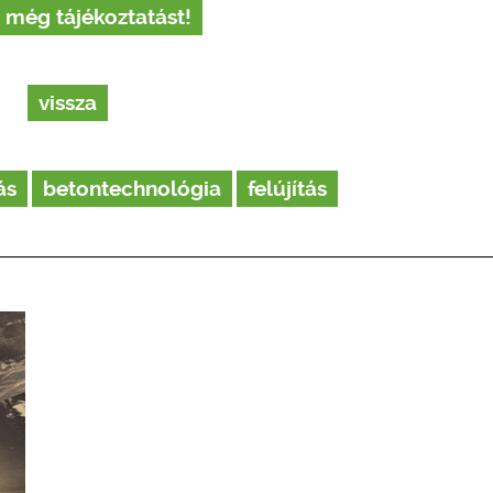
 még tájékoztatást!
vissza
ás
betontechnológia
felújítás