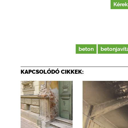
Kérek
beton
betonjavít
KAPCSOLÓDÓ CIKKEK: