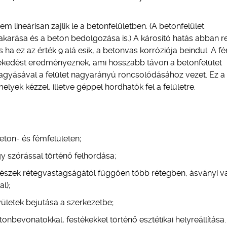
 lineárisan zajlik le a betonfelületben. (A betonfelület
arása és a beton bedolgozása is.) A károsító hatás abban rej
a ez az érték 9 alá esik, a betonvas korróziója beindul. A f
övekedést eredményeznek, ami hosszabb távon a betonfelület
gyásával a felület nagyarányú roncsolódásához vezet. Ez a
yek kézzel, illetve géppel hordhatók fel a felületre.
beton- és fémfelületen;
y szórással történő felhordása;
lt részek rétegvastagságától függően több rétegben, ásványi 
l);
gyületek bejutása a szerkezetbe;
tonbevonatokkal, festékekkel történő esztétikai helyreállítása.