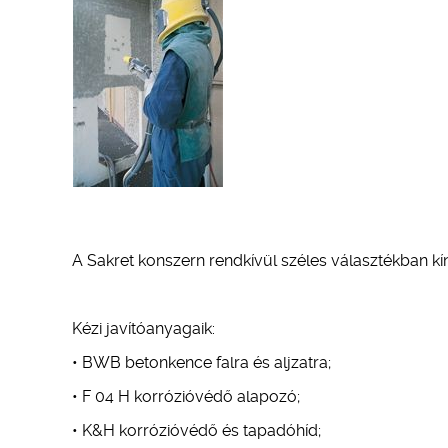
A Sakret konszern rendkívül széles választékban kí
Kézi javítóanyagaik:
• BWB betonkence falra és aljzatra;
• F 04 H korrózióvédő alapozó;
• K&H korrózióvédő és tapadóhíd;