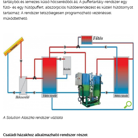
tartályból és lemezes külső hőcserélőből áll. A puffertartály-rendszer egy
fűtő- és egy hűtőpuffert, abszorpciós hűtőberendezést és kültéri hűtőtornyot
tartalmaz. A rendszer tetszőlegesen programozható vezérléssel
működtethető.
A Solution Alaszka rendszer vázlata
Családi házakhoz alkalmazható rendszer részei: