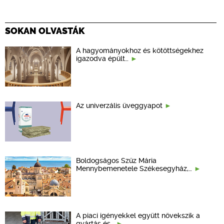
SOKAN OLVASTÁK
A hagyományokhoz és kötöttségekhez
igazodva épült…
Az univerzális üveggyapot
Boldogságos Szűz Mária
Mennybemenetele Székesegyház,…
A piaci igényekkel együtt növekszik a
gyártás és…