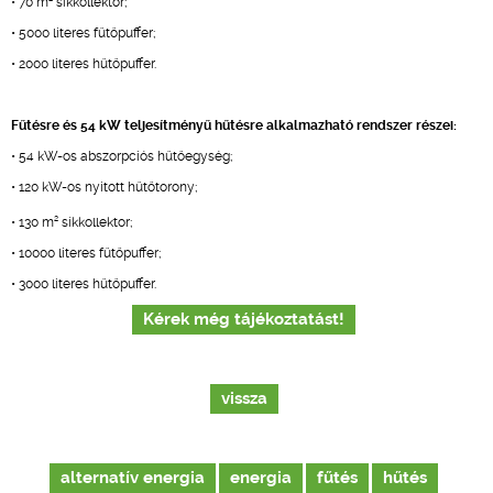
• 70 m
síkkollektor;
• 5000 literes fűtőpuffer;
• 2000 literes hűtőpuffer.
Fűtésre és 54 kW teljesítményű hűtésre alkalmazható rendszer részei:
• 54 kW-os abszorpciós hűtőegység;
• 120 kW-os nyitott hűtőtorony;
2
• 130 m
síkkollektor;
• 10000 literes fűtőpuffer;
• 3000 literes hűtőpuffer.
Kérek még tájékoztatást!
vissza
alternatív energia
energia
fűtés
hűtés