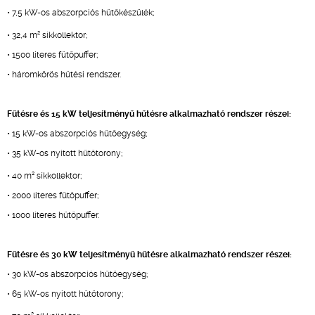
• 7,5 kW-os abszorpciós hűtőkészülék;
2
• 32,4 m
síkkollektor;
• 1500 literes fűtőpuffer;
• háromkörös hűtési rendszer.
Fűtésre és 15 kW teljesítményű hűtésre alkalmazható rendszer részei:
• 15 kW-os abszorpciós hűtőegység;
• 35 kW-os nyitott hűtőtorony;
2
• 40 m
síkkollektor;
• 2000 literes fűtőpuffer;
• 1000 literes hűtőpuffer.
Fűtésre és 30 kW teljesítményű hűtésre alkalmazható rendszer részei:
• 30 kW-os abszorpciós hűtőegység;
• 65 kW-os nyitott hűtőtorony;
2