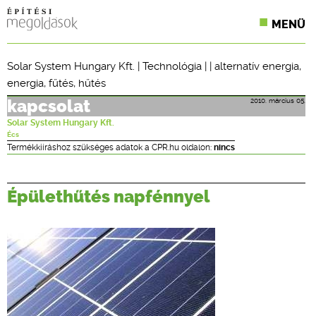
MENÜ
KONFERENCIÁK
Solar System Hungary Kft.
|
Technológia
| |
alternatív energia
,
energia
,
fűtés
,
hűtés
SZAKLAPOK
2010. március 05.
kapcsolat
CPR TERMÉKKIÍRÁS
Solar System Hungary Kft.
Écs
ÉPÍTÉSI JOG
Termékkiíráshoz szükséges adatok a CPR.hu oldalon:
nincs
ONLINE KÉPZÉSEK
Épülethűtés napfénnyel
TERVEZÉSI SEGÉDLETEK