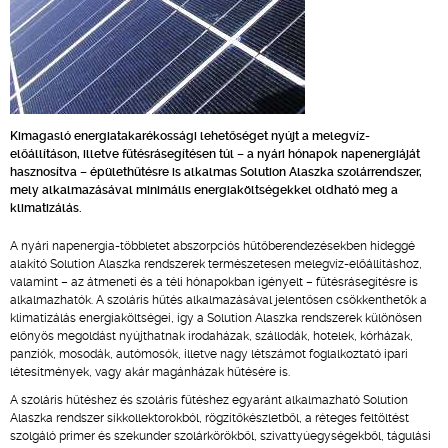
Kimagasló energiatakarékossági lehetőséget nyújt a melegvíz-
előállításon, illetve fűtésrásegítésen túl – a nyári hónapok napenergiáját
hasznosítva – épülethűtésre is alkalmas Solution Alaszka szolárrendszer,
mely alkalmazásával minimális energiaköltségekkel oldható meg a
klimatizálás.
A nyári napenergia-többletet abszorpciós hűtőberendezésekben hideggé
alakító Solution Alaszka rendszerek természetesen melegvíz-előállításhoz,
valamint – az átmeneti és a téli hónapokban igényelt – fűtésrásegítésre is
alkalmazhatók. A szoláris hűtés alkalmazásával jelentősen csökkenthetők a
klimatizálás energiaköltségei, így a Solution Alaszka rendszerek különösen
előnyös megoldást nyújthatnak irodaházak, szállodák, hotelek, kórházak,
panziók, mosodák, autómosók, illetve nagy létszámot foglalkoztató ipari
létesítmények, vagy akár magánházak hűtésére is.
A szoláris hűtéshez és szoláris fűtéshez egyaránt alkalmazható Solution
Alaszka rendszer síkkollektorokból, rögzítőkészletből, a réteges feltöltést
szolgáló primer és szekunder szolárkörökből, szivattyúegységekből, tágulási