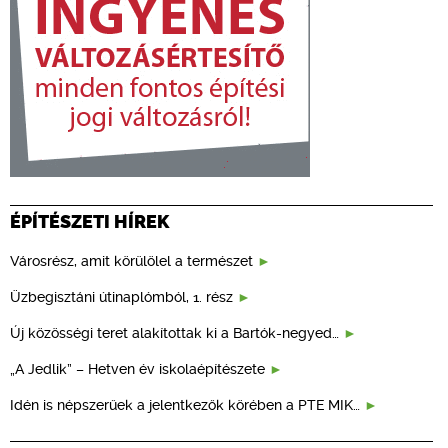
ÉPÍTÉSZETI HÍREK
Városrész, amit körülölel a természet
Üzbegisztáni útinaplómból, 1. rész
Új közösségi teret alakítottak ki a Bartók-negyed…
„A Jedlik” – Hetven év iskolaépítészete
Idén is népszerűek a jelentkezők körében a PTE MIK…