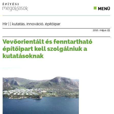
MENÜ
KONFERENCIÁK
Hír
| |
kutatás
,
innováció
,
építőipar
SZAKLAPOK
2010. május 25.
Vevőorientált és fenntartható
CPR TERMÉKKIÍRÁS
építőipart kell szolgálniuk a
ÉPÍTÉSI JOG
kutatásoknak
ONLINE KÉPZÉSEK
TERVEZÉSI SEGÉDLETEK