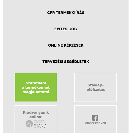
CPR TERMÉKKIÍRÁS
ÉPÍTÉSI JOG
ONLINE KÉPZÉSEK
TERVEZÉSI SEGÉDLETEK
Szeretném
Szaklap-
a termékeimet
előfizetés
megjelentetni
Kiadványaink
online:
ember kedveli