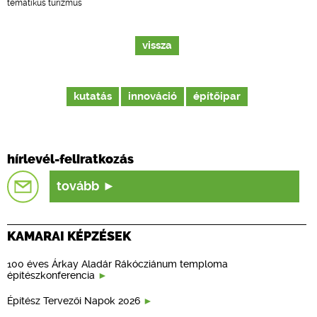
tematikus turizmus
vissza
kutatás
innováció
építőipar
hírlevél-feliratkozás
tovább
KAMARAI KÉPZÉSEK
100 éves Árkay Aladár Rákócziánum temploma
építészkonferencia
Építész Tervezői Napok 2026