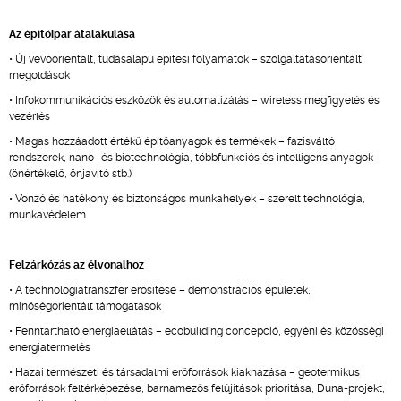
Az építőipar átalakulása
• Új vevőorientált, tudásalapú építési folyamatok – szolgáltatásorientált
megoldások
• Infokommunikációs eszközök és automatizálás – wireless megfigyelés és
vezérlés
• Magas hozzáadott értékű építőanyagok és termékek – fázisváltó
rendszerek, nano- és biotechnológia, többfunkciós és intelligens anyagok
(önértékelő, önjavító stb.)
• Vonzó és hatékony és biztonságos munkahelyek – szerelt technológia,
munkavédelem
Felzárkózás az élvonalhoz
• A technológiatranszfer erősítése – demonstrációs épületek,
minőségorientált támogatások
• Fenntartható energiaellátás – ecobuilding concepció, egyéni és közösségi
energiatermelés
• Hazai természeti és társadalmi erőforrások kiaknázása – geotermikus
erőforrások feltérképezése, barnamezős felújítások prioritása, Duna-projekt,