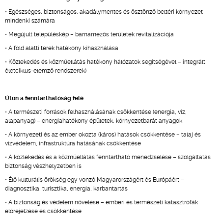
• Egészséges, biztonságos, akadálymentes és ösztönző beltéri környezet
mindenki számára
• Megújult településkép – barnamezős területek revitalizációja
• A föld alatti terek hatékony kihasználása
• Közlekedés és közműellátás hatékony hálózatok segítségével – integrált
életciklus-elemző rendszerek)
Úton a fenntarthatóság felé
• A természeti források felhasználásának csökkentése (energia, víz,
alapanyag) – energiahatékony épületek, környezetbarát anyagok
• A környezeti és az ember okozta (káros) hatások csökkentése – talaj és
vízvédelem, infrastruktúra hatásának csökkentése
• A közlekedés és a közműellátás fenntartható menedzselése – szolgáltatás
biztonság vészhelyzetben is
• Élő kulturális örökség egy vonzó Magyarországért és Európáért –
diagnosztika, turisztika, energia, karbantartás
• A biztonság és védelem növelése – emberi és természeti katasztrófák
előrejelzése és csökkentése