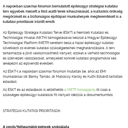
A napokban szakmai fórumon bemutatott építésügyi stratégiai kutatási
terv egyebek mellett a föld alatti terek kihasználását, a kulturális örökség
megőrzését és a biztonságos építőipari munkahelyek megteremtését is a
kutatási prioritások között említi.
Az Építésügy Stratégia Kutatási Terve (ÉSKT) a Nemzeti Kutatási és
Technológiai Hivatal (NKTH) támogatásával készült a Magyar Építésügyi
Technológiai Platform (MÉTP) keretein belül a hazai építésügyi kutatás
következő 20 évének kutatási szükségleteinek meghatározására. A terv
tartalmazza a jövő valószínűsíthető irányait, azokat a várható technológiai
és szervezeti változásokat, amelyeket konkrét kutatási programokra kell
leképezni az eljövendő években.
Az ÉSKT-t a napokban szakmai fórumon mutatták be, ahol az ÉMI
munkatársai (dr. Bánky Tamás, dr. Matolcsy Károly és Kuthi Edvárd) tartottak
előadást.
Az ÉSKT és az előadások is letölthetők
a MÉTP honlapjáról
; itt csak a
szükséges építésügyi kutatások fő irányait idézzük a dokumentumból:
STRATÉGIAI KUTATÁSI PRIORITÁSOK
A vevői/felhasználói igények szolgálata