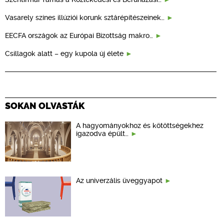
Vasarely színes illúziói korunk sztárépítészeinek…
EECFA országok az Európai Bizottság makro…
Csillagok alatt – egy kupola új élete
SOKAN OLVASTÁK
A hagyományokhoz és kötöttségekhez
igazodva épült…
Az univerzális üveggyapot