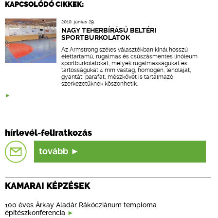
KAPCSOLÓDÓ CIKKEK:
2010. június 29.
NAGY TEHERBÍRÁSÚ BELTÉRI
SPORTBURKOLATOK
Az Armstrong széles választékban kínál hosszú
élettartamú, rugalmas és csúszásmentes linóleum
sportburkolatokat, melyek rugalmasságukat és
tartósságukat 4 mm vastag, homogén, lenolajat,
gyantát, parafát, mészkövet is tartalmazó
szerkezetüknek köszönhetik.
hírlevél-feliratkozás
tovább
KAMARAI KÉPZÉSEK
100 éves Árkay Aladár Rákócziánum temploma
építészkonferencia