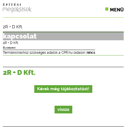
MENÜ
KONFERENCIÁK
2R + D Kft.
SZAKLAPOK
kapcsolat
2R + D Kft.
CPR TERMÉKKIÍRÁS
Budapest
Termákkiíráshoz szükséges adatok a CPR.hu oldalon:
nincs
ÉPÍTÉSI JOG
2R + D Kft.
ONLINE KÉPZÉSEK
TERVEZÉSI SEGÉDLETEK
Kérek még tájékoztatást!
vissza