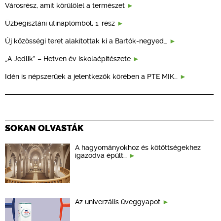
Városrész, amit körülölel a természet
Üzbegisztáni útinaplómból, 1. rész
Új közösségi teret alakítottak ki a Bartók-negyed…
„A Jedlik” – Hetven év iskolaépítészete
Idén is népszerűek a jelentkezők körében a PTE MIK…
SOKAN OLVASTÁK
A hagyományokhoz és kötöttségekhez
igazodva épült…
Az univerzális üveggyapot