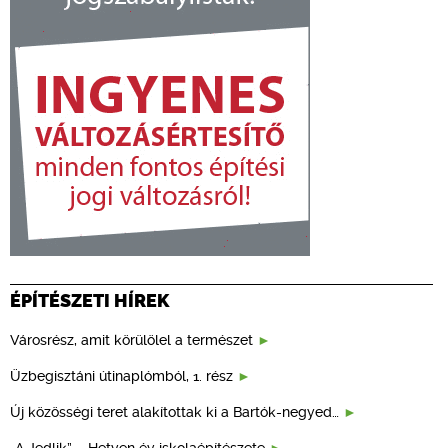
ÉPÍTÉSZETI HÍREK
Városrész, amit körülölel a természet
Üzbegisztáni útinaplómból, 1. rész
Új közösségi teret alakítottak ki a Bartók-negyed…
„A Jedlik” – Hetven év iskolaépítészete