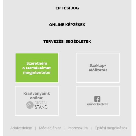
ÉPÍTÉSI JOG
ONLINE KÉPZÉSEK
TERVEZÉSI SEGÉDLETEK
Szeretném
Szaklap-
a termékeimet
előfizetés
megjelentetni
Kiadványaink
online:
ember kedveli
Adatvédelem
Médiaajánlat
Impresszum
Építési megoldások