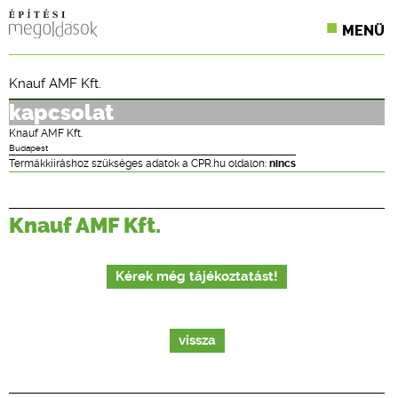
MENÜ
KONFERENCIÁK
Knauf AMF Kft.
SZAKLAPOK
kapcsolat
Knauf AMF Kft.
CPR TERMÉKKIÍRÁS
Budapest
Termákkiíráshoz szükséges adatok a CPR.hu oldalon:
nincs
ÉPÍTÉSI JOG
Knauf AMF Kft.
ONLINE KÉPZÉSEK
TERVEZÉSI SEGÉDLETEK
Kérek még tájékoztatást!
vissza