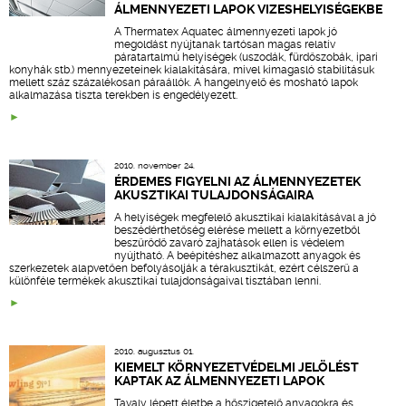
ÁLMENNYEZETI LAPOK VIZESHELYISÉGEKBE
A Thermatex Aquatec álmennyezeti lapok jó
megoldást nyújtanak tartósan magas relatív
páratartalmú helyiségek (uszodák, fürdőszobák, ipari
konyhák stb.) mennyezeteinek kialakítására, mivel kimagasló stabilitásuk
mellett száz százalékosan páraállók. A hangelnyelő és mosható lapok
alkalmazása tiszta terekben is engedélyezett.
2010. november 24.
ÉRDEMES FIGYELNI AZ ÁLMENNYEZETEK
AKUSZTIKAI TULAJDONSÁGAIRA
A helyiségek megfelelő akusztikai kialakításával a jó
beszédérthetőség elérése mellett a környezetből
beszűrődő zavaró zajhatások ellen is védelem
nyújtható. A beépítéshez alkalmazott anyagok és
szerkezetek alapvetően befolyásolják a térakusztikát, ezért célszerű a
különféle termékek akusztikai tulajdonságaival tisztában lenni.
2010. augusztus 01.
KIEMELT KÖRNYEZETVÉDELMI JELÖLÉST
KAPTAK AZ ÁLMENNYEZETI LAPOK
Tavaly lépett életbe a hőszigetelő anyagokra és