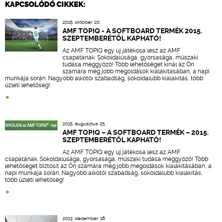
KAPCSOLÓDÓ CIKKEK:
2015. október 20.
AMF TOPIQ - A SOFTBOARD TERMÉK 2015.
SZEPTEMBERÉTŐL KAPHATÓ!
Az AMF TOPIQ egy új játékosa lesz az AMF
csapatának. Sokoldalúsága, gyorsasága, műszaki
tudása meggyőző! Több lehetőséget kínál az Ön
számára még jobb megoldások kialakításában, a napi
munkája során. Nagyobb alkotói szabadság, sokoldalúbb kialakítás, több
üzleti lehetőség!
2015. augusztus 25.
AMF TOPIQ – A SOFTBOARD TERMÉK – 2015.
SZEPTEMBERÉTŐL KAPHATÓ!
Az AMF TOPIQ egy új játékosa lesz az AMF
csapatának. Sokoldalúsága, gyorsasága, műszaki tudása meggyőző! Több
lehetőséget biztosít az Ön számára még jobb megoldások kialakításában, a
napi munkája során. Nagyobb alkotói szabadság, sokoldalúbb kialakítás,
több üzleti lehetőség!
2013. december 18.