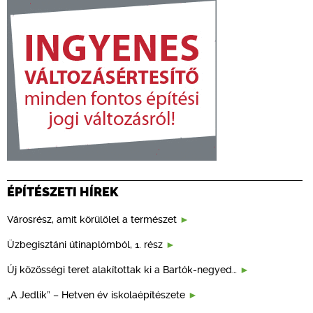
ÉPÍTÉSZETI HÍREK
Városrész, amit körülölel a természet
Üzbegisztáni útinaplómból, 1. rész
Új közösségi teret alakítottak ki a Bartók-negyed…
„A Jedlik” – Hetven év iskolaépítészete