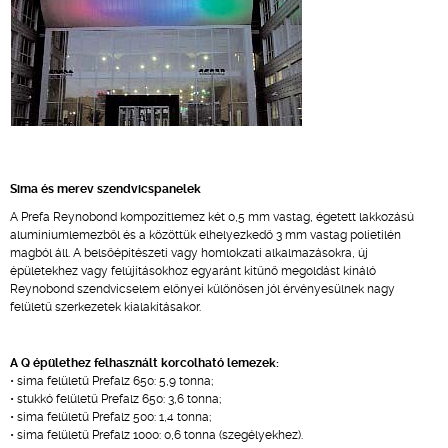
Sima és merev szendvicspanelek
A Prefa Reynobond kompozitlemez két 0,5 mm vastag, égetett lakkozású
alumíniumlemezből és a közöttük elhelyezkedő 3 mm vastag polietilén
magból áll. A belsőépítészeti vagy homlokzati alkalmazásokra, új
épületekhez vagy felújításokhoz egyaránt kitűnő megoldást kínáló
Reynobond szendvicselem előnyei különösen jól érvényesülnek nagy
felületű szerkezetek kialakításakor.
A Q épülethez felhasznált korcolható lemezek:
• sima felületű Prefalz 650: 5,9 tonna;
• stukkó felületű Prefalz 650: 3,6 tonna;
• sima felületű Prefalz 500: 1,4 tonna;
• sima felületű Prefalz 1000: 0,6 tonna (szegélyekhez).