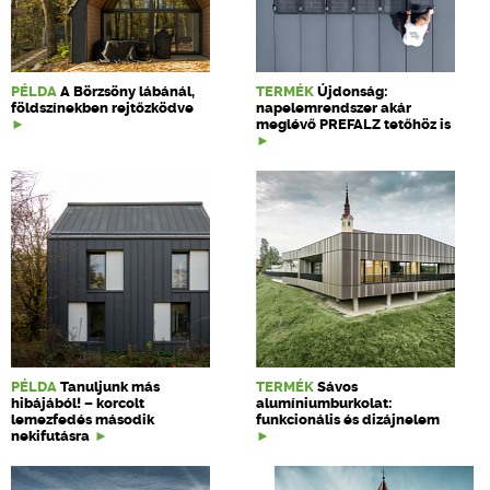
PÉLDA
A Börzsöny lábánál,
TERMÉK
Újdonság:
földszínekben rejtőzködve
napelemrendszer akár
meglévő PREFALZ tetőhöz is
PÉLDA
Tanuljunk más
TERMÉK
Sávos
hibájából! – korcolt
alumíniumburkolat:
lemezfedés második
funkcionális és dizájnelem
nekifutásra