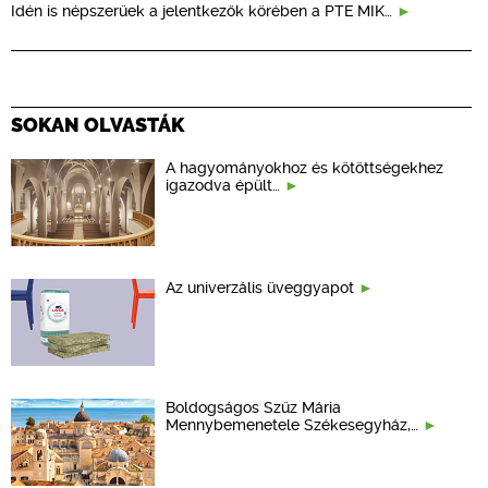
Idén is népszerűek a jelentkezők körében a PTE MIK…
SOKAN OLVASTÁK
A hagyományokhoz és kötöttségekhez
igazodva épült…
Az univerzális üveggyapot
Boldogságos Szűz Mária
Mennybemenetele Székesegyház,…