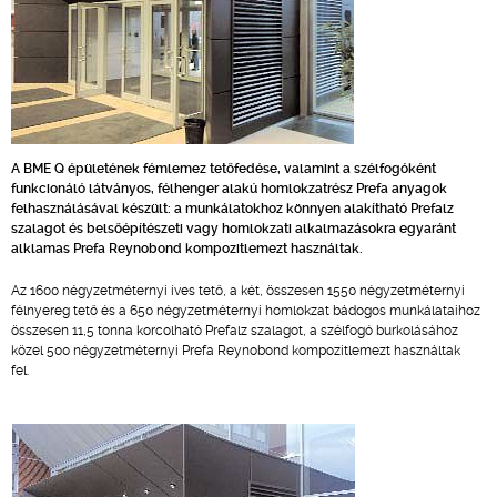
A BME Q épületének fémlemez tetőfedése, valamint a szélfogóként
funkcionáló látványos, félhenger alakú homlokzatrész Prefa anyagok
felhasználásával készült: a munkálatokhoz könnyen alakítható Prefalz
szalagot és belsőépítészeti vagy homlokzati alkalmazásokra egyaránt
alklamas Prefa Reynobond kompozitlemezt használtak.
Az 1600 négyzetméternyi íves tető, a két, összesen 1550 négyzetméternyi
félnyereg tető és a 650 négyzetméternyi homlokzat bádogos munkálataihoz
összesen 11,5 tonna korcolható Prefalz szalagot, a szélfogó burkolásához
közel 500 négyzetméternyi Prefa Reynobond kompozitlemezt használtak
fel.