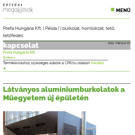
MENÜ
KONFERENCIÁK
Prefa Hungária Kft.
|
Példa
| |
burkolat
,
homlokzat
,
tető
,
tetőfedés
SZAKLAPOK
2011. március 07.
kapcsolat
CPR TERMÉKKIÍRÁS
Prefa Hungária Kft.
Budaörs
ÉPÍTÉSI JOG
Termékkiíráshoz szükséges adatok a CPR.hu oldalon:
tovább
ONLINE KÉPZÉSEK
Látványos alumíniumburkolatok a
TERVEZÉSI SEGÉDLETEK
Műegyetem új épületén