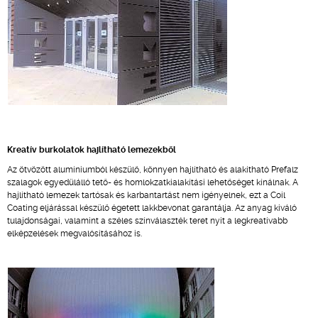
Kreatív burkolatok hajlítható lemezekből
Az ötvözött alumíniumból készülő, könnyen hajlítható és alakítható Prefalz
szalagok egyedülálló tető- és homlokzatkialakítási lehetőséget kínálnak. A
hajlítható lemezek tartósak és karbantartást nem igényelnek, ezt a Coil
Coating eljárással készülő égetett lakkbevonat garantálja. Az anyag kiváló
tulajdonságai, valamint a széles színválaszték teret nyit a legkreatívabb
elképzelések megvalósításához is.