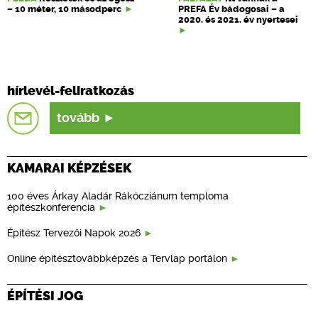
– 10 méter, 10 másodperc
PREFA Év bádogosai – a
2020. és 2021. év nyertesei
hírlevél-feliratkozás
tovább
KAMARAI KÉPZÉSEK
100 éves Árkay Aladár Rákócziánum temploma
építészkonferencia
Építész Tervezői Napok 2026
Online építésztovábbképzés a Tervlap portálon
ÉPÍTÉSI JOG