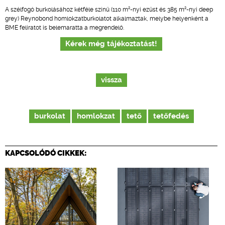
2
2
A szélfogó burkolásához kétféle színű (110 m
-nyi ezüst és 385 m
-nyi deep
grey) Reynobond homlokzatburkolatot alkalmaztak, melybe helyenként a
BME feliratot is belemaratta a megrendelő.
Kérek még tájékoztatást!
vissza
burkolat
homlokzat
tető
tetőfedés
KAPCSOLÓDÓ CIKKEK: