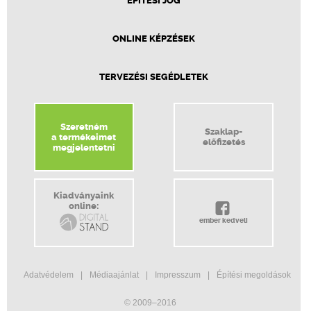
ÉPÍTÉSI JOG
ONLINE KÉPZÉSEK
TERVEZÉSI SEGÉDLETEK
Szeretném
Szaklap-
a termékeimet
előfizetés
megjelentetni
Kiadványaink
online:
ember kedveli
Adatvédelem
Médiaajánlat
Impresszum
Építési megoldások
© 2009–2016