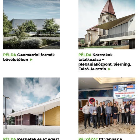
PÉLDA
Geometriai formák
PÉLDA
Korszakok
bűvöletében
találkozása –
plébániaközpont, Sierning,
Felső-Ausztria
PÉLDA
Részletek és az egész
PÁLYÁZAT
Itt vannak a