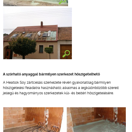
A szórható anyaggal bármilyen szerkezet hőszigetelhető
A Heatlok Soy zártcellás szerkezete révén gyakorlatilag bármilyen
hőszigetelési feladatra használható; alkalmas a legkülönbözőbb szerelt
jellegű és hagyományos szerkezetek kül- és beltéri hőszigetelésére.