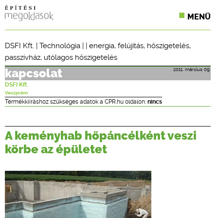
MENÜ
KONFERENCIÁK
DSFI Kft.
|
Technológia
| |
energia
,
felújítás
,
hőszigetelés
,
passzívház
,
utólagos hőszigetelés
SZAKLAPOK
2011. március 09.
kapcsolat
CPR TERMÉKKIÍRÁS
DSFI Kft.
Veszprém
ÉPÍTÉSI JOG
Termékkiíráshoz szükséges adatok a CPR.hu oldalon:
nincs
ONLINE KÉPZÉSEK
A keményhab hőpáncélként veszi
TERVEZÉSI SEGÉDLETEK
körbe az épületet