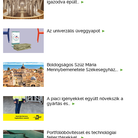
igazodva épült…
Az univerzális üveggyapot
Boldogságos Szűz Mária
Mennybemenetele Székesegyház,…
A piaci igényekkel együtt növekszik a
gyártás és…
Portfólióbővítéssel és technológiai
fejlesztésekkel…