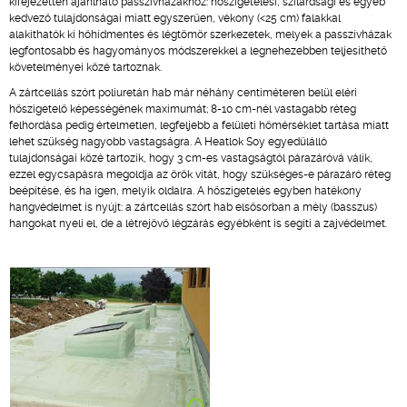
kifejezetten ajánlható passzívházakhoz: hőszigetelési, szilárdsági és egyéb
kedvező tulajdonságai miatt egyszerűen, vékony (<25 cm) falakkal
alakíthatók ki hőhídmentes és légtömör szerkezetek, melyek a passzívházak
legfontosabb és hagyományos módszerekkel a legnehezebben teljesíthető
követelményei közé tartoznak.
A zártcellás szórt poliuretán hab már néhány centiméteren belül eléri
hőszigetelő képességének maximumát; 8-10 cm-nél vastagabb réteg
felhordása pedig értelmetlen, legfeljebb a felületi hőmérséklet tartása miatt
lehet szükség nagyobb vastagságra. A Heatlok Soy egyedülálló
tulajdonságai közé tartozik, hogy 3 cm-es vastagságtól párazáróvá válik,
ezzel egycsapásra megoldja az örök vitát, hogy szükséges-e párazáró réteg
beépítése, és ha igen, melyik oldalra. A hőszigetelés egyben hatékony
hangvédelmet is nyújt: a zártcellás szórt hab elsősorban a mély (basszus)
hangokat nyeli el, de a létrejövő légzárás egyébként is segíti a zajvédelmet.