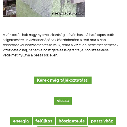
A zártcellás hab nagy nyomószilárdsága révén használható lapostetők
szigetelésére is: vízhatlanságának köszönhetően a tető már a hab
felhordásakor beázásmentessé válik, tehát a víz elleni védelmet nemcsak
vízszigetelő héj, hanem a hőszigetelés is garantálja, 100 százalékos
védelmet nyújtva a beázások ellen.
Kérek még tájékoztatást!
vissza
energia
felújítás
hőszigetelés
passzívház