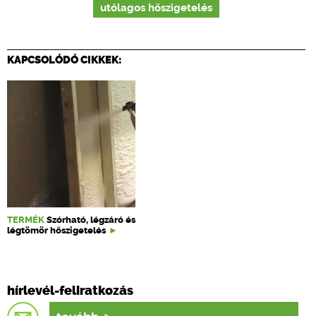
utólagos hőszigetelés
KAPCSOLÓDÓ CIKKEK:
TERMÉK
Szórható, légzáró és
légtömör hőszigetelés
hírlevél-feliratkozás