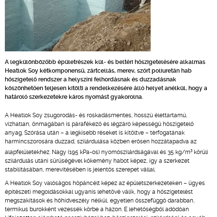
A legkülönbözőbb épületrészek kül- és beltéri hőszigetelésére alkalmas
Heatlok Soy kétkomponensű, zártcellás, merev, szórt poliuretán hab
hőszigetelő rendszer a helyszíni felhordásnak és duzzadásnak
köszönhetően teljesen kitölti a rendelkezésére álló helyet anélkül, hogy a
határoló szerkezetekre káros nyomást gyakorolna.
A Heatlok Soy zsugorodás- és roskadásmentes, hosszú élettartamú,
vízhatlan, önmagában is párafékező és légzáró képességű hőszigetelő
anyag. Szórása után – a legkisebb réseket is kitöltve – térfogatának
harmincszorosára duzzad, szilárdulása közben erősen hozzátapadva az
3
alapfelületekhez. Nagy (195 kPa-os) nyomószilárdságával és 35 kg/m
körüli
szilárdulás utáni sűrűségével kőkemény habot képez, így a szerkezet
stabilitásában, merevítésében is jelentős szerepet vállal.
A Heatlok Soy valóságos hőpáncélt képez az épületszerkezeteken – ügyes
építészeti megoldásokkal ugyanis lehetővé válik, hogy a hőszigetelést
megszakítások és hőhídveszély nélkül, egyetlen összefüggő darabban,
termikus burokként vezessék körbe a házon. E lehetőségből adódóan