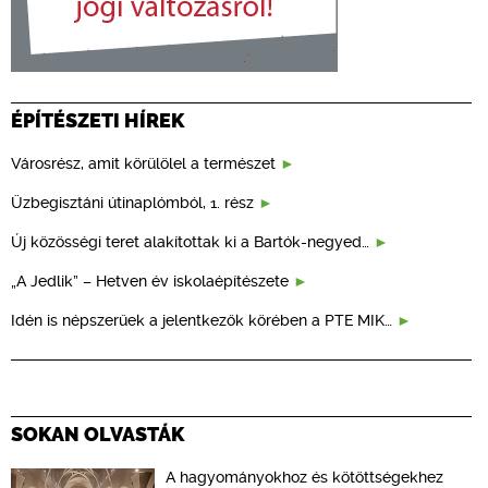
ÉPÍTÉSZETI HÍREK
Városrész, amit körülölel a természet
Üzbegisztáni útinaplómból, 1. rész
Új közösségi teret alakítottak ki a Bartók-negyed…
„A Jedlik” – Hetven év iskolaépítészete
Idén is népszerűek a jelentkezők körében a PTE MIK…
SOKAN OLVASTÁK
A hagyományokhoz és kötöttségekhez