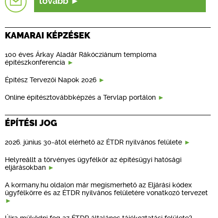
tovább
KAMARAI KÉPZÉSEK
100 éves Árkay Aladár Rákócziánum temploma
építészkonferencia
Építész Tervezői Napok 2026
Online építésztovábbképzés a Tervlap portálon
ÉPÍTÉSI JOG
2026. június 30-ától elérhető az ÉTDR nyilvános felülete
Helyreállt a törvényes ügyfélkör az építésügyi hatósági
eljárásokban
A kormany.hu oldalon már megismerhető az Eljárási kódex
ügyfélkörre és az ÉTDR nyilvános felületére vonatkozó tervezet
Újra működni fog az ÉTDR általános tájékoztatási felülete? -