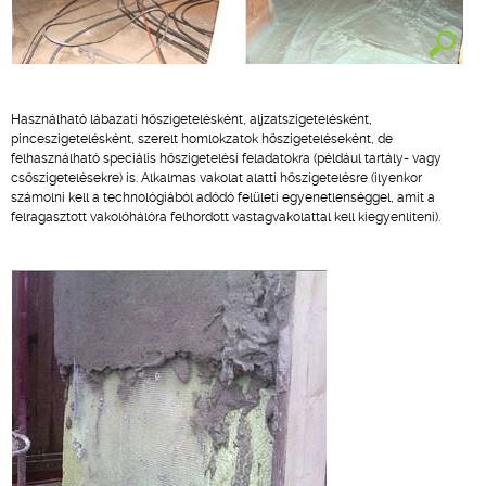
Használható lábazati hőszigetelésként, aljzatszigetelésként,
pinceszigetelésként, szerelt homlokzatok hőszigeteléseként, de
felhasználható speciális hőszigetelési feladatokra (például tartály- vagy
csőszigetelésekre) is. Alkalmas vakolat alatti hőszigetelésre (ilyenkor
számolni kell a technológiából adódó felületi egyenetlenséggel, amit a
felragasztott vakolóhálóra felhordott vastagvakolattal kell kiegyenlíteni).