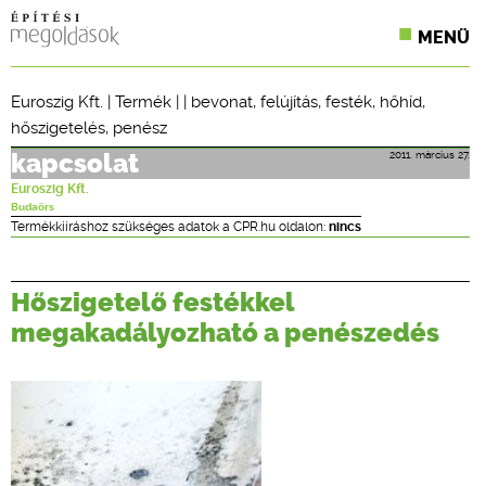
MENÜ
KONFERENCIÁK
Euroszig Kft.
|
Termék
| |
bevonat
,
felújítás
,
festék
,
hőhíd
,
hőszigetelés
,
penész
SZAKLAPOK
2011. március 27.
kapcsolat
CPR TERMÉKKIÍRÁS
Euroszig Kft.
Budaörs
ÉPÍTÉSI JOG
Termékkiíráshoz szükséges adatok a CPR.hu oldalon:
nincs
ONLINE KÉPZÉSEK
Hőszigetelő festékkel
TERVEZÉSI SEGÉDLETEK
megakadályozható a penészedés