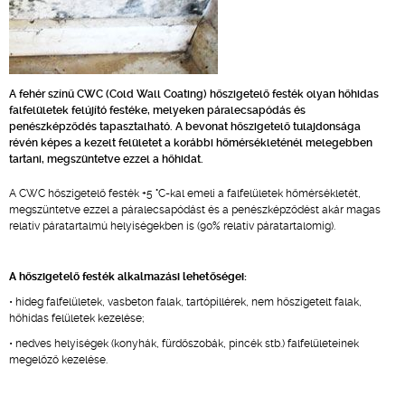
A fehér színű CWC (Cold Wall Coating) hőszigetelő festék olyan hőhidas
falfelületek felújító festéke, melyeken páralecsapódás és
penészképződés tapasztalható. A bevonat hőszigetelő tulajdonsága
révén képes a kezelt felületet a korábbi hőmérsékleténél melegebben
tartani, megszüntetve ezzel a hőhidat.
A CWC hőszigetelő festék +5 °C-kal emeli a falfelületek hőmérsékletét,
megszüntetve ezzel a páralecsapódást és a penészképződést akár magas
relatív páratartalmú helyiségekben is (90% relatív páratartalomig).
A hőszigetelő festék alkalmazási lehetőségei:
• hideg falfelületek, vasbeton falak, tartópillérek, nem hőszigetelt falak,
hőhidas felületek kezelése;
• nedves helyiségek (konyhák, fürdőszobák, pincék stb.) falfelületeinek
megelőző kezelése.