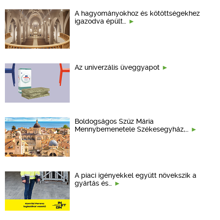
A hagyományokhoz és kötöttségekhez
igazodva épült…
Az univerzális üveggyapot
Boldogságos Szűz Mária
Mennybemenetele Székesegyház,…
A piaci igényekkel együtt növekszik a
gyártás és…