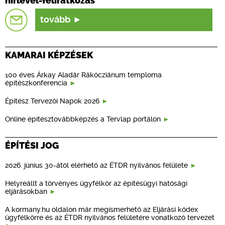
hírlevél-feliratkozás
tovább
KAMARAI KÉPZÉSEK
100 éves Árkay Aladár Rákócziánum temploma
építészkonferencia
Építész Tervezői Napok 2026
Online építésztovábbképzés a Tervlap portálon
ÉPÍTÉSI JOG
2026. június 30-ától elérhető az ÉTDR nyilvános felülete
Helyreállt a törvényes ügyfélkör az építésügyi hatósági
eljárásokban
A kormany.hu oldalon már megismerhető az Eljárási kódex
ügyfélkörre és az ÉTDR nyilvános felületére vonatkozó tervezet