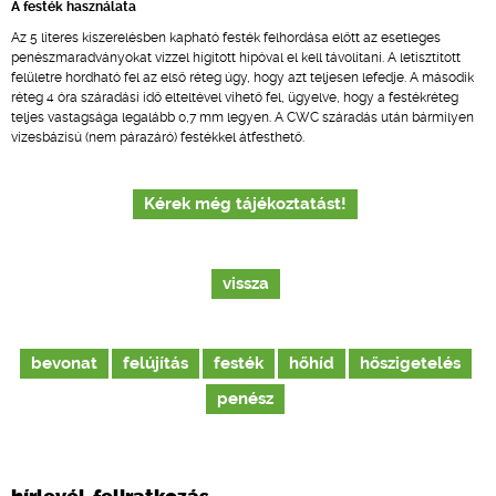
A festék használata
Az 5 literes kiszerelésben kapható festék felhordása előtt az esetleges
penészmaradványokat vízzel hígított hipóval el kell távolítani. A letisztított
felületre hordható fel az első réteg úgy, hogy azt teljesen lefedje. A második
réteg 4 óra száradási idő elteltével vihető fel, ügyelve, hogy a festékréteg
teljes vastagsága legalább 0,7 mm legyen. A CWC száradás után bármilyen
vizesbázisú (nem párazáró) festékkel átfesthető.
Kérek még tájékoztatást!
vissza
bevonat
felújítás
festék
hőhíd
hőszigetelés
penész