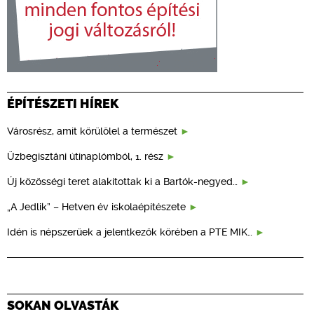
ÉPÍTÉSZETI HÍREK
Városrész, amit körülölel a természet
Üzbegisztáni útinaplómból, 1. rész
Új közösségi teret alakítottak ki a Bartók-negyed…
„A Jedlik” – Hetven év iskolaépítészete
Idén is népszerűek a jelentkezők körében a PTE MIK…
SOKAN OLVASTÁK