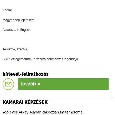
Könyv
Magyar népi építészet
Abstracts in English
Tervezők, szerzők
Ciki / Az égéstermék-elvezető berendezés legendája
hírlevél-feliratkozás
tovább
KAMARAI KÉPZÉSEK
100 éves Árkay Aladár Rákócziánum temploma