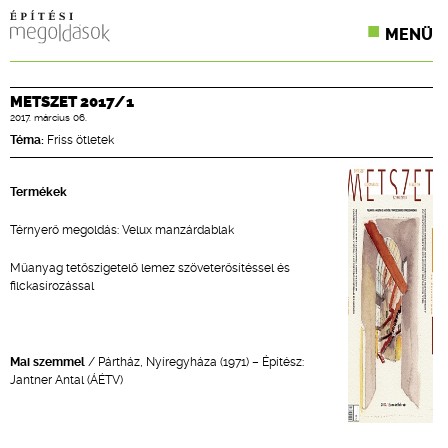
MENÜ
KONFERENCIÁK
METSZET 2017/1
2017. március 06.
SZAKLAPOK
Téma:
Friss ötletek
CPR TERMÉKKIÍRÁS
Termékek
ÉPÍTÉSI JOG
Térnyerő megoldás: Velux manzárdablak
ONLINE KÉPZÉSEK
Műanyag tetőszigetelő lemez szöveterősítéssel és
filckasírozással
TERVEZÉSI SEGÉDLETEK
Mai szemmel
/ Pártház, Nyíregyháza (1971) – Építész:
Jantner Antal (ÁÉTV)