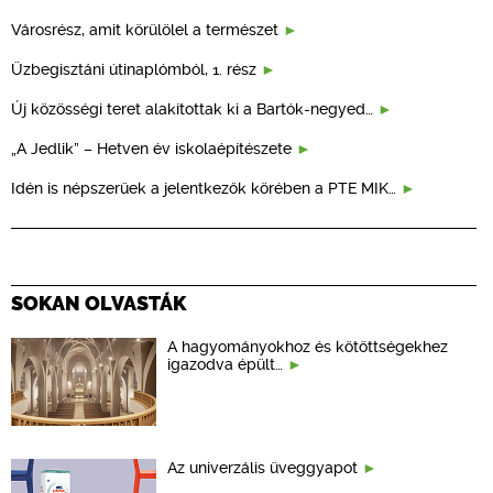
Városrész, amit körülölel a természet
Üzbegisztáni útinaplómból, 1. rész
Új közösségi teret alakítottak ki a Bartók-negyed…
„A Jedlik” – Hetven év iskolaépítészete
Idén is népszerűek a jelentkezők körében a PTE MIK…
SOKAN OLVASTÁK
A hagyományokhoz és kötöttségekhez
igazodva épült…
Az univerzális üveggyapot