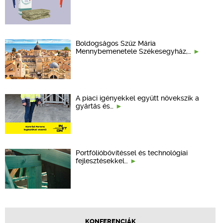
Boldogságos Szűz Mária
Mennybemenetele Székesegyház,…
A piaci igényekkel együtt növekszik a
gyártás és…
Portfólióbővítéssel és technológiai
fejlesztésekkel…
KONFERENCIÁK