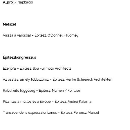
A_pro’
/ Napbácsi
Metszet
Vissza a városba! – Építész: O’Donnell +Tuomey
Építészkongresszus
Ezerjófa – Építész: Sou Fujimoto Architects
Az osztás, amely többszöröz – Építész: Henke Schreieck Architekten
Rabul ejtő függőség – Építész: Numen / For Use
Pillantás a múltba és a jövőbe – Építész: Andrej Kalamar
Transzcendens expresszionizmus – Építész: Ferencz Marcel