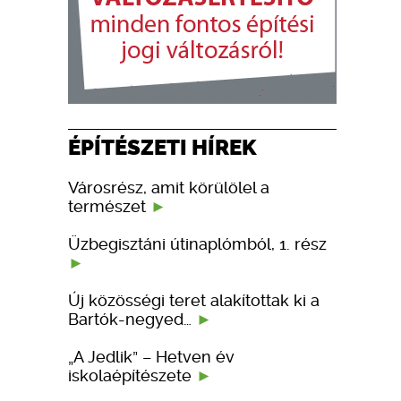
ÉPÍTÉSZETI HÍREK
Városrész, amit körülölel a
természet
Üzbegisztáni útinaplómból, 1. rész
Új közösségi teret alakítottak ki a
Bartók-negyed…
„A Jedlik” – Hetven év
iskolaépítészete