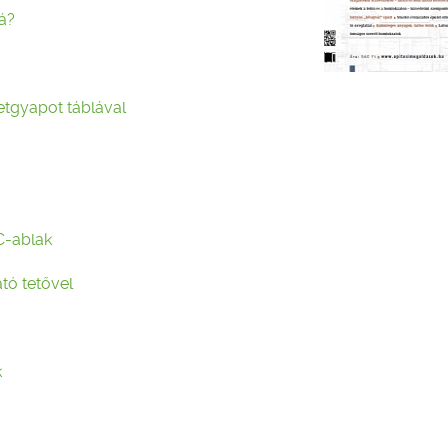
lá?
etgyapot táblával
C-ablak
tó tetővel
k