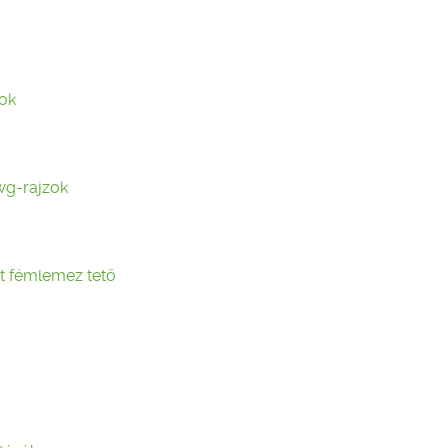
ok
wg-rajzok
lt fémlemez tető