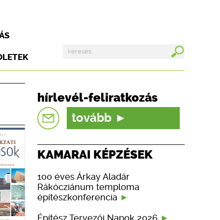
ÁS
DLETEK
hírlevél-feliratkozás
tovább
KAMARAI KÉPZÉSEK
100 éves Árkay Aladár
Rákócziánum temploma
építészkonferencia
Építész Tervezői Napok 2026