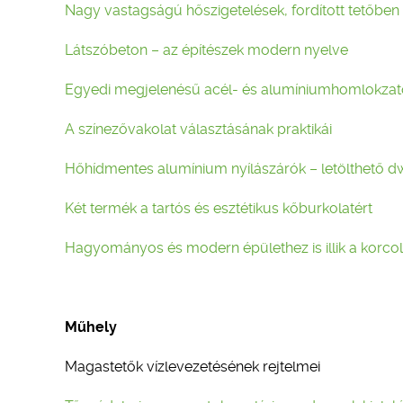
Nagy vastagságú hőszigetelések, fordított tetőben
Látszóbeton – az építészek modern nyelve
Egyedi megjelenésű acél- és alumíniumhomlokzat
A színezővakolat választásának praktikái
Hőhídmentes alumínium nyílászárók – letölthető d
Két termék a tartós és esztétikus kőburkolatért
Hagyományos és modern épülethez is illik a korco
Műhely
Magastetők vízlevezetésének rejtelmei