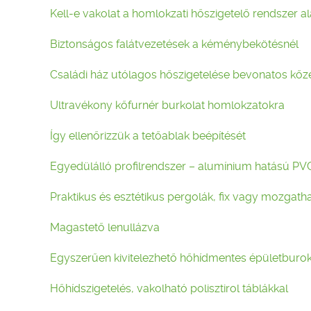
Kell-e vakolat a homlokzati hőszigetelő rendszer a
Biztonságos falátvezetések a kéménybekötésnél
Családi ház utólagos hőszigetelése bevonatos kőz
Ultravékony kőfurnér burkolat homlokzatokra
Így ellenőrizzük a tetőablak beépítését
Egyedülálló profilrendszer – alumínium hatású PV
Praktikus és esztétikus pergolák, fix vagy mozgatha
Magastető lenullázva
Egyszerűen kivitelezhető hőhídmentes épületburo
Hőhídszigetelés, vakolható polisztirol táblákkal