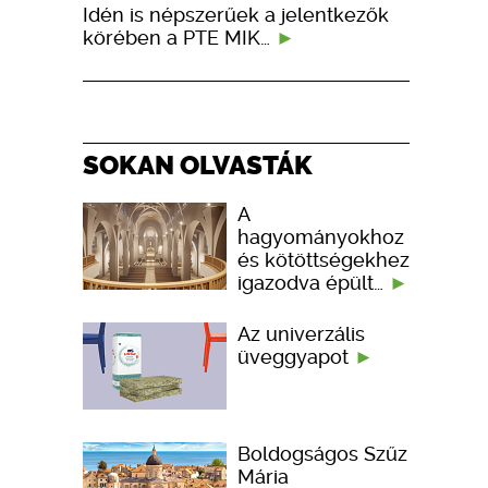
Idén is népszerűek a jelentkezők
körében a PTE MIK…
SOKAN OLVASTÁK
A
hagyományokhoz
és kötöttségekhez
igazodva épült…
Az univerzális
üveggyapot
Boldogságos Szűz
Mária