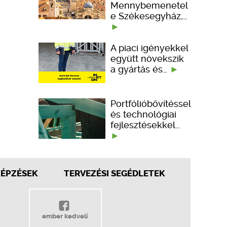
Mennybemenetel
e Székesegyház,…
A piaci igényekkel
együtt növekszik
a gyártás és…
Portfólióbővítéssel
és technológiai
fejlesztésekkel…
KÉPZÉSEK
TERVEZÉSI SEGÉDLETEK
ember kedveli