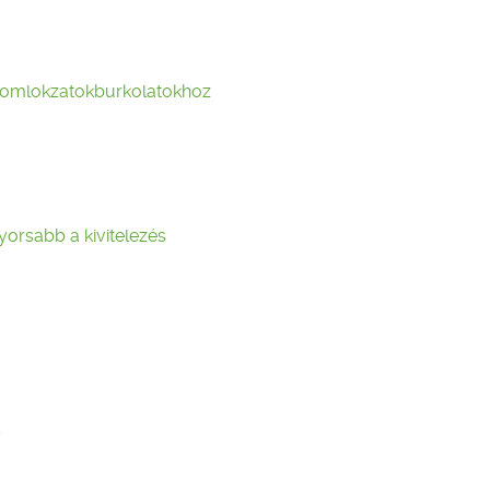
t homlokzatokburkolatokhoz
orsabb a kivitelezés