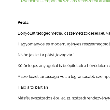
Tűzvédelmi szempontok szoláris rendszerek kialak
Példa
Bonyolult tetőgeometria, összemetsződésekkel, v
Hagyományos és modern, igényes részletmegoldá
Nívódíjas lett a pátyi „lovagvár”
Különleges anyagokat is beépítettek a hővédelem
A szerkezet tartóssága volt a legfontosabb szemp
Hajó a tó partján
Másfél évszázados épület, 21. századi rendezvényt