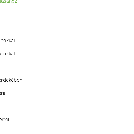
ításához
ápákkal
sokkal
 érdekében
ont
érrel