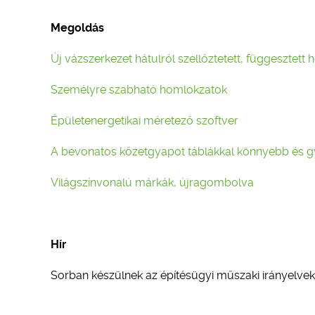
Megoldás
Új vázszerkezet hátulról szellőztetett, függesztet
Személyre szabható homlokzatok
Épületenergetikai méretező szoftver
A bevonatos kőzetgyapot táblákkal könnyebb és gy
Világszínvonalú márkák, újragombolva
Hír
Sorban készülnek az építésügyi műszaki irányelvek