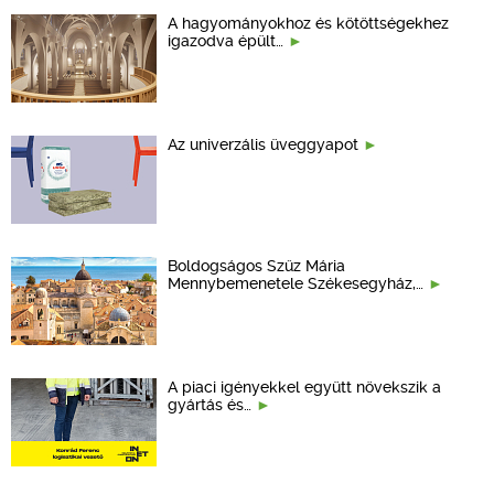
A hagyományokhoz és kötöttségekhez
igazodva épült…
Az univerzális üveggyapot
Boldogságos Szűz Mária
Mennybemenetele Székesegyház,…
A piaci igényekkel együtt növekszik a
gyártás és…