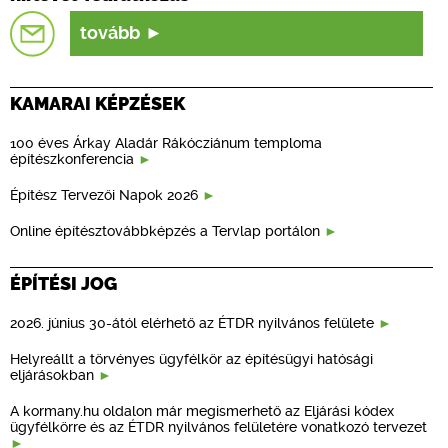
tovább
KAMARAI KÉPZÉSEK
100 éves Árkay Aladár Rákócziánum temploma
építészkonferencia
Építész Tervezői Napok 2026
Online építésztovábbképzés a Tervlap portálon
ÉPÍTÉSI JOG
2026. június 30-ától elérhető az ÉTDR nyilvános felülete
Helyreállt a törvényes ügyfélkör az építésügyi hatósági
eljárásokban
A kormany.hu oldalon már megismerhető az Eljárási kódex
ügyfélkörre és az ÉTDR nyilvános felületére vonatkozó tervezet