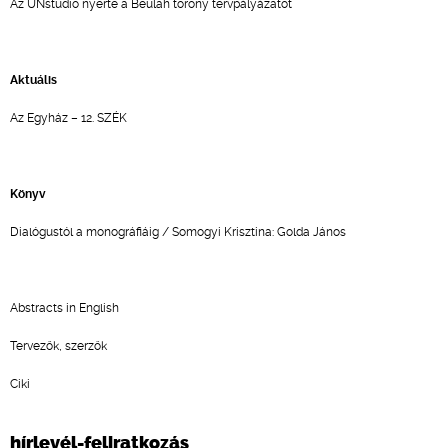
Az UNstudio nyerte a Beulah torony tervpályázatot
Aktuális
Az Egyház – 12. SZÉK
Könyv
Dialógustól a monográfiáig / Somogyi Krisztina: Golda János
Abstracts in English
Tervezők, szerzők
Ciki
hírlevél-feliratkozás