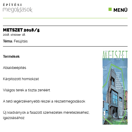
MENÜ
KONFERENCIÁK
METSZET 2018/5
2018. október 18.
SZAKLAPOK
Téma:
Felújítás
CPR TERMÉKKIÍRÁS
Termékek
ÉPÍTÉSI JOG
Ablakbeépítés
ONLINE KÉPZÉSEK
Kárpitozott homlokzat
TERVEZÉSI SEGÉDLETEK
Világos terek a tiszta zenéért
A tető legérzékenyebb részei a részletmegoldások
Új kiadványok a falazott szerkezetek méretezéséhez,
igazolásához