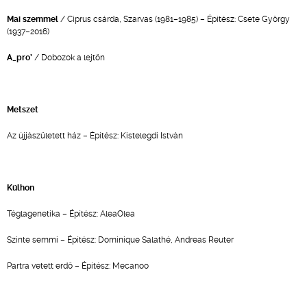
Mai szemmel
/ Ciprus csárda, Szarvas (1981–1985) – Építész: Csete György
(1937–2016)
A_pro’
/ Dobozok a lejtőn
Metszet
Az újjászületett ház – Építész: Kistelegdi István
Külhon
Téglagenetika – Építész: AleaOlea
Szinte semmi – Építész: Dominique Salathé, Andreas Reuter
Partra vetett erdő – Építész: Mecanoo