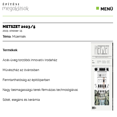
MENÜ
KONFERENCIÁK
METSZET 2023/5
2023. október 13.
SZAKLAPOK
Téma:
Műemlék
CPR TERMÉKKIÍRÁS
Termékek
ÉPÍTÉSI JOG
Acél-üveg torzóból innovatív irodaház
ONLINE KÉPZÉSEK
Művészház az óvárosban
TERVEZÉSI SEGÉDLETEK
Fenntarthatóság az építőiparban
Nagy belmagasságú terek fémvázas technológiával
Sötét, elegáns és kerámia