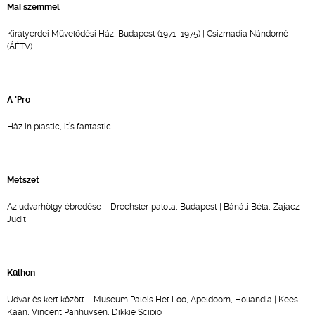
Mai szemmel
Királyerdei Művelődési Ház, Budapest (1971–1975) | Csizmadia Nándorné
(ÁÉTV)
A ’Pro
Ház in plastic, it’s fantastic
Metszet
Az udvarhölgy ébredése – Drechsler-palota, Budapest | Bánáti Béla, Zajacz
Judit
Külhon
Udvar és kert között – Museum Paleis Het Loo, Apeldoorn, Hollandia | Kees
Kaan, Vincent Panhuysen, Dikkie Scipio