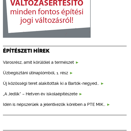
ÉPÍTÉSZETI HÍREK
Városrész, amit körülölel a természet
Üzbegisztáni útinaplómból, 1. rész
Új közösségi teret alakítottak ki a Bartók-negyed…
„A Jedlik” – Hetven év iskolaépítészete
Idén is népszerűek a jelentkezők körében a PTE MIK…