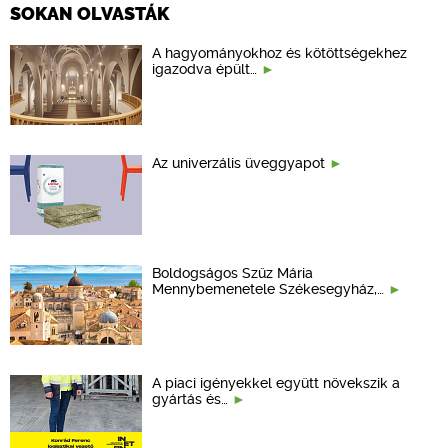
SOKAN OLVASTÁK
A hagyományokhoz és kötöttségekhez
igazodva épült…
Az univerzális üveggyapot
Boldogságos Szűz Mária
Mennybemenetele Székesegyház,…
A piaci igényekkel együtt növekszik a
gyártás és…