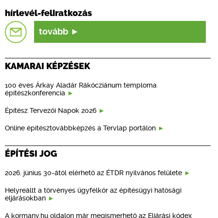
hírlevél-feliratkozás
tovább
KAMARAI KÉPZÉSEK
100 éves Árkay Aladár Rákócziánum temploma
építészkonferencia
Építész Tervezői Napok 2026
Online építésztovábbképzés a Tervlap portálon
ÉPÍTÉSI JOG
2026. június 30-ától elérhető az ÉTDR nyilvános felülete
Helyreállt a törvényes ügyfélkör az építésügyi hatósági
eljárásokban
A kormany.hu oldalon már megismerhető az Eljárási kódex