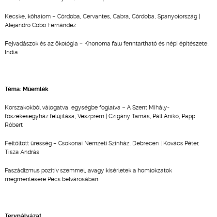
Kecske, kőhalom – Córdoba, Cervantes, Cabra, Córdoba, Spanyolország |
Alejandro Cobo Fernández
Fejvadászok és az ökológia – Khonoma falu fenntartható és népi építészete,
India
Téma: Műemlék
Korszakokból válogatva, egységbe foglalva – A Szent Mihály-
főszékesegyház felújítása, Veszprém | Czigány Tamás, Páll Anikó, Papp
Róbert
Feltöltött üresség – Csokonai Nemzeti Színház, Debrecen | Kovács Péter,
Tisza András
Faszádizmus pozitív szemmel, avagy kísérletek a homlokzatok
megmentésére Pécs belvárosában
Tervpályázat