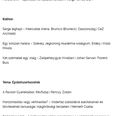
Külhon
Sárga léghajó – Intercable Arena, Brunico (Bruneck), Olaszország | CeZ
Architetti
Egy korszak határa – Székely Jégkorong Akadémia kollégium, Erdély | Köllő
Miklós
Két szemlélet egy világ – Zabpehelygyár Kínában | Johan Sarvan, Florent
Buis
Téma: Épületszerkezetek
A Pavilon Gyerektábor, Révfülöp | Páricsy Zoltán
Horizontalitás vagy vertikalitás? – Irodaház szállodává alakításának és
bővítésének tanulságai világörökségi területen | Németh Csaba