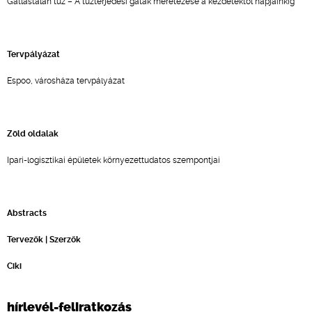
Gátlástalan tűz – A tűzterjedési gátak méretezése a kezdetektől napjainkig
Tervpályázat
Espoo, városháza tervpályázat
Zöld oldalak
Ipari-logisztikai épületek környezettudatos szempontjai
Abstracts
Tervezők | Szerzők
Ciki
hírlevél-feliratkozás