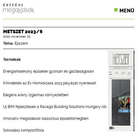
MENÜ
KONFERENCIÁK
METSZET 2023/6
2023. november 23.
SZAKLAPOK
Téma:
Épszerk
CPR TERMÉKKIÍRÁS
Termékek
ÉPÍTÉSI JOG
Energiahatékony épületek gyorsan és gazdaságosan
ONLINE KÉPZÉSEK
Kihirdették az Év Homlokzata 2023 pályázat nyerteseit
TERVEZÉSI SEGÉDLETEK
Elegáns arany izgalmas környezetben
Új BIM fejlesztések a Ravago Building Solutions Hungary-től
Innovatív megoldások klasszikus épülettömegben
Sokoldalú kompozitfólia