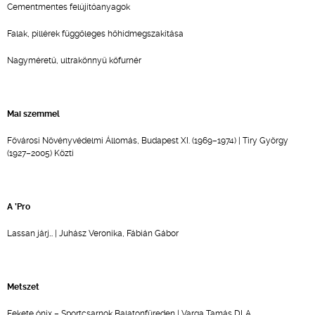
Cementmentes felújítóanyagok
Falak, pillérek függőleges hőhídmegszakítása
Nagyméretű, ultrakönnyű kőfurnér
Mai szemmel
Fővárosi Növényvédelmi Állomás, Budapest XI. (1969–1974) | Tiry György
(1927–2005) Közti
A ’Pro
Lassan járj… | Juhász Veronika, Fábián Gábor
Metszet
Fekete ónix – Sportcsarnok Balatonfüreden | Varga Tamás DLA