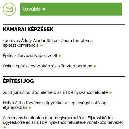
tovább
KAMARAI KÉPZÉSEK
100 éves Árkay Aladár Rákócziánum temploma
építészkonferencia
Építész Tervezői Napok 2026
Online építésztovábbképzés a Tervlap portálon
ÉPÍTÉSI JOG
2026. június 30-ától elérhető az ÉTDR nyilvános felülete
Helyreállt a törvényes ügyfélkör az építésügyi hatósági
eljárásokban
A kormany.hu oldalon már megismerhető az Eljárási kódex
ügyfélkörre és az ÉTDR nyilvános felületére vonatkozó tervezet