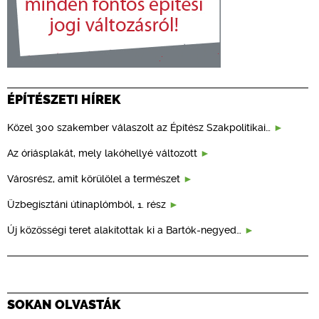
ÉPÍTÉSZETI HÍREK
Közel 300 szakember válaszolt az Építész Szakpolitikai…
Az óriásplakát, mely lakóhellyé változott
Városrész, amit körülölel a természet
Üzbegisztáni útinaplómból, 1. rész
Új közösségi teret alakítottak ki a Bartók-negyed…
SOKAN OLVASTÁK