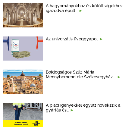
A hagyományokhoz és kötöttségekhez
igazodva épült…
Az univerzális üveggyapot
Boldogságos Szűz Mária
Mennybemenetele Székesegyház,…
A piaci igényekkel együtt növekszik a
gyártás és…