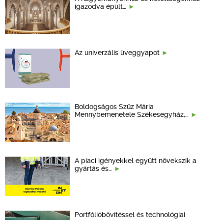
igazodva épült…
Az univerzális üveggyapot
Boldogságos Szűz Mária
Mennybemenetele Székesegyház,…
A piaci igényekkel együtt növekszik a
gyártás és…
Portfólióbővítéssel és technológiai