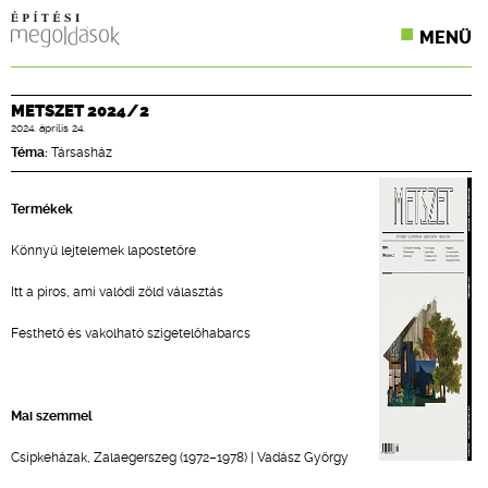
MENÜ
KONFERENCIÁK
METSZET 2024/2
2024. április 24.
SZAKLAPOK
Téma:
Társasház
CPR TERMÉKKIÍRÁS
Termékek
ÉPÍTÉSI JOG
Könnyű lejtelemek lapostetőre
ONLINE KÉPZÉSEK
Itt a piros, ami valódi zöld választás
TERVEZÉSI SEGÉDLETEK
Festhető és vakolható szigetelőhabarcs
Mai szemmel
Csipkeházak, Zalaegerszeg (1972–1978) | Vadász György