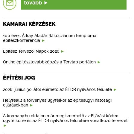
tovább
KAMARAI KÉPZÉSEK
100 éves Árkay Aladár Rákócziánum temploma
építészkonferencia
Építész Tervezői Napok 2026
Online építésztovábbképzés a Tervlap portálon
ÉPÍTÉSI JOG
2026. június 30-ától elérhető az ÉTDR nyilvános felülete
Helyreállt a törvényes ügyfélkör az építésügyi hatósági
eljárásokban
A kormany.hu oldalon már megismerhető az Eljárási kódex
ügyfélkörre és az ÉTDR nyilvános felületére vonatkozó tervezet