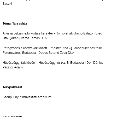
Sasaki
Téma: Társasház
A kisvárosban rejlő kortárs karakter – Tömbrehabilitáció Balatonfüred
Ófalujában | Varga Tamás DLA
Rétegződés a korszakok között – Mester utca 43. lakóépület bővítése,
Ferencváros, Budapest | Dobos Botond Zsolt DLA
Hűvösvölgyi fák között – Hűvösvölgyi út 151. B, Budapest | Déri Dániel,
Pásztor Ádám
Tervpályázat
Seoripul nyílt művészeti archívum