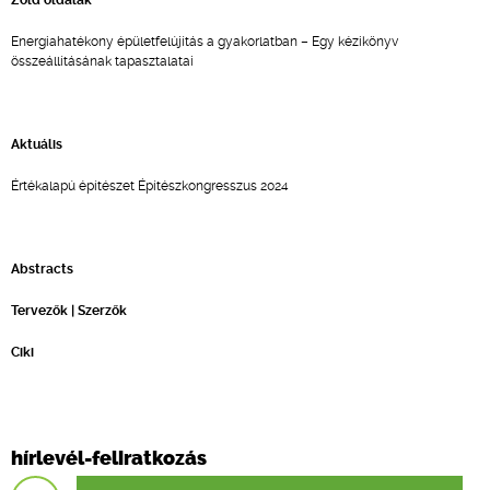
Zöld oldalak
Energiahatékony épületfelújítás a gyakorlatban – Egy kézikönyv
összeállításának tapasztalatai
Aktuális
Értékalapú építészet Építészkongresszus 2024
Abstracts
Tervezők | Szerzők
Ciki
hírlevél-feliratkozás