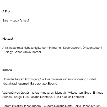
A Pro'
Bárány vagy farkas?
Metszet
A kis házaktól a kisházakig Laktérminimumok Keserűszeren, Õriszentpéter |
U. Nagy Gábor, Orova Marcell
Külhon
Előszoba helyett közös gang? – A nagyvárosi kortárs cohousing modell
téralakítási jellemzői Barcelonától Bécsig
Vadregényes élettér – lakás mint városi identitás, Wildgarten, Bécs | Enrique
Arenas Laorga, Luis Basabe Montalvo, Luis Palacios Labrador
Három kislakás, japán módra – Cuadro Nakano North, Tokió, Japán Ryuichi