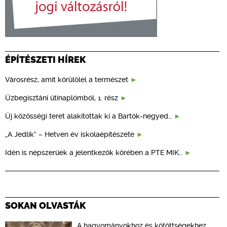
ÉPÍTÉSZETI HÍREK
Városrész, amit körülölel a természet
Üzbegisztáni útinaplómból, 1. rész
Új közösségi teret alakítottak ki a Bartók-negyed…
„A Jedlik” – Hetven év iskolaépítészete
Idén is népszerűek a jelentkezők körében a PTE MIK…
SOKAN OLVASTÁK
A hagyományokhoz és kötöttségekhez