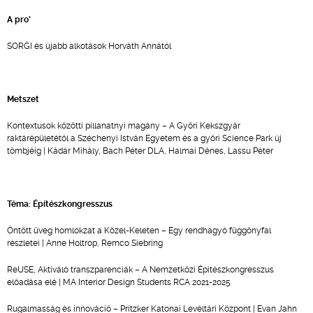
A pro'
SORĠI és újabb alkotások Horváth Annától
Metszet
Kontextusok közötti pillanatnyi magány – A Győri Kekszgyár
raktárépületétől a Széchenyi István Egyetem és a győri Science Park új
tömbjéig | Kádár Mihály, Bach Péter DLA, Halmai Dénes, Lassu Péter
Téma: Építészkongresszus
Öntött üveg homlokzat a Közel-Keleten – Egy rendhagyó függönyfal
részletei | Anne Holtrop, Remco Siebring
ReUSE, Aktiváló transzparenciák – A Nemzetközi Építészkongresszus
előadása elé | MA Interior Design Students RCA 2021-2025
Rugalmasság és innováció – Pritzker Katonai Levéltári Központ | Evan Jahn