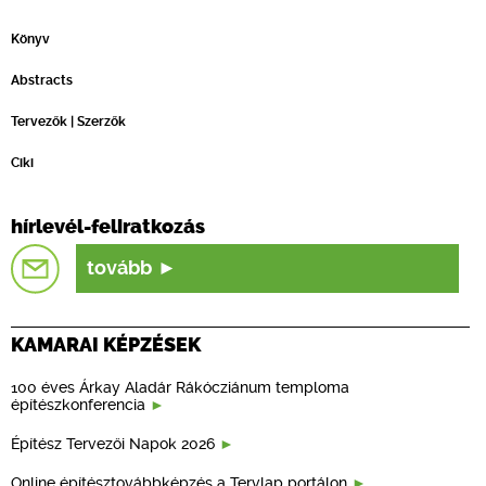
Könyv
Abstracts
Tervezők | Szerzők
Ciki
hírlevél-feliratkozás
tovább
KAMARAI KÉPZÉSEK
100 éves Árkay Aladár Rákócziánum temploma
építészkonferencia
Építész Tervezői Napok 2026
Online építésztovábbképzés a Tervlap portálon