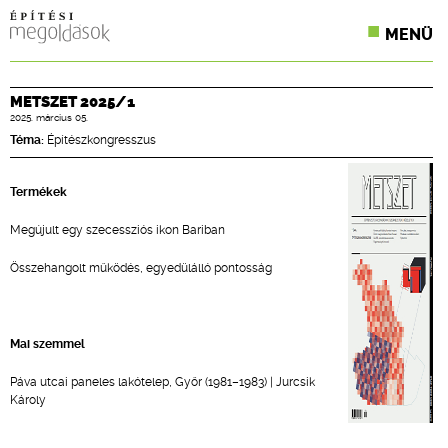
MENÜ
KONFERENCIÁK
METSZET 2025/1
2025. március 05.
SZAKLAPOK
Téma:
Építészkongresszus
CPR TERMÉKKIÍRÁS
Termékek
ÉPÍTÉSI JOG
Megújult egy szecessziós ikon Bariban
ONLINE KÉPZÉSEK
Összehangolt működés, egyedülálló pontosság
TERVEZÉSI SEGÉDLETEK
Mai szemmel
Páva utcai paneles lakótelep, Győr (1981–1983) | Jurcsik
Károly