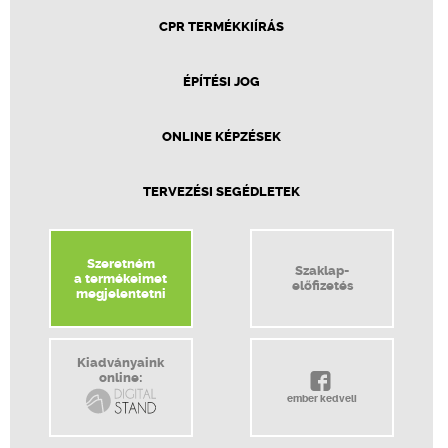
CPR TERMÉKKIÍRÁS
ÉPÍTÉSI JOG
ONLINE KÉPZÉSEK
TERVEZÉSI SEGÉDLETEK
Szeretném
Szaklap-
a termékeimet
előfizetés
megjelentetni
Kiadványaink
online:
ember kedveli