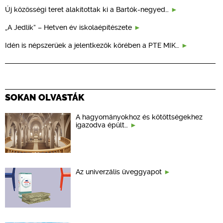
Új közösségi teret alakítottak ki a Bartók-negyed…
„A Jedlik” – Hetven év iskolaépítészete
Idén is népszerűek a jelentkezők körében a PTE MIK…
SOKAN OLVASTÁK
A hagyományokhoz és kötöttségekhez
igazodva épült…
Az univerzális üveggyapot