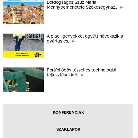
Boldogságos Szűz Mária
Mennybemenetele Székesegyház,…
A piaci igényekkel együtt növekszik a
gyártás és…
Portfólióbővítéssel és technológiai
fejlesztésekkel…
KONFERENCIÁK
SZAKLAPOK