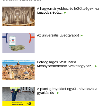
A hagyományokhoz és kötöttségekhez
igazodva épült…
Az univerzális üveggyapot
Boldogságos Szűz Mária
Mennybemenetele Székesegyház,…
A piaci igényekkel együtt növekszik a
gyártás és…