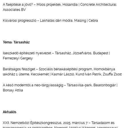
A faépítésé a jövő? – Moos projektek, Hollandia | Concrete Architectural
Associates BV
Kisvárosi progresszió – Lakhatás dán módra, Malling | Cebra
Téma: Társasház
Illeszkedő építészeti nyelvezet – Társasház, Józsefváros, Budapest |
Fernezelyi Gergely
Barátságos félsziget – Szociális bérlakásépítési program, Homokbánya
lakóház 1. üteme, Kecskemét | Kalmár László, Kund Iván Patrik, Zsuffa Zsolt
A késő moderntől a neo-tárgyiasságig – Társasvilla-park, Balatonboglár |
Borsay Attila
Aktuális
XXII. Nemzetközi Építészkongresszus, 2025. március 7. – Társadalom és