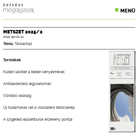
MENÜ
KONFERENCIÁK
METSZET 2025/2
2025. április 14.
SZAKLAPOK
Téma:
Társasház
CPR TERMÉKKIÍRÁS
Termékek
ÉPÍTÉSI JOG
Kültéri lakótér a beltér kényelmével
ONLINE KÉPZÉSEK
Antibakteriális légcsatornák
TERVEZÉSI SEGÉDLETEK
Vízióból valóság
Új hullámokat vet a visszatérő tetőcserép
A szigetelő épületburok érzékeny pontja