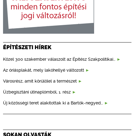
ÉPÍTÉSZETI HÍREK
Közel 300 szakember válaszolt az Építész Szakpolitikai…
Az óriásplakát, mely lakóhellyé változott
Városrész, amit körülölel a természet
Üzbegisztáni útinaplómból, 1. rész
Új közösségi teret alakítottak ki a Bartók-negyed…
SOKAN OLVASTÁK