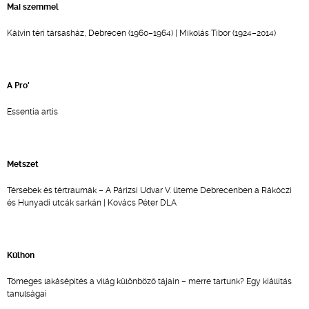
Mai szemmel
Kálvin téri társasház, Debrecen (1960–1964) | Mikolás Tibor (1924–2014)
A Pro'
Essentia artis
Metszet
Térsebek és tértraumák – A Párizsi Udvar V. üteme Debrecenben a Rákóczi
és Hunyadi utcák sarkán | Kovács Péter DLA
Külhon
Tömeges lakásépítés a világ különböző tájain – merre tartunk? Egy kiállítás
tanulságai