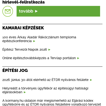
hírlevél-feliratkozás
tovább
KAMARAI KÉPZÉSEK
100 éves Árkay Aladár Rákócziánum temploma
építészkonferencia
Építész Tervezői Napok 2026
Online építésztovábbképzés a Tervlap portálon
ÉPÍTÉSI JOG
2026. június 30-ától elérhető az ÉTDR nyilvános felülete
Helyreállt a törvényes ügyfélkör az építésügyi hatósági
eljárásokban
A kormany.hu oldalon már megismerhető az Eljárási kódex
ügyfélkörre és az ÉTDR nyilvános felületére vonatkozó tervezet