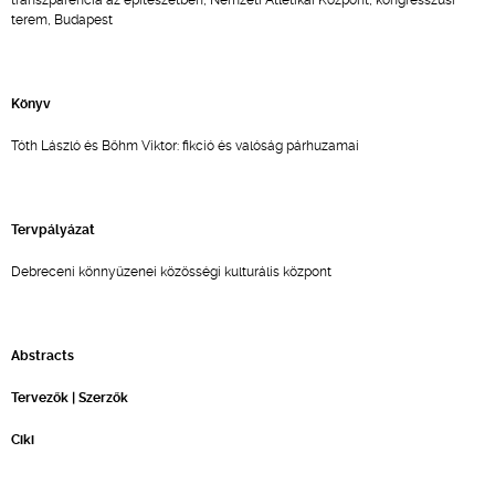
transzparencia az építészetben, Nemzeti Atlétikai Központ, kongresszusi
terem, Budapest
Könyv
Tóth László és Bőhm Viktor: fikció és valóság párhuzamai
Tervpályázat
Debreceni könnyűzenei közösségi kulturális központ
Abstracts
Tervezők | Szerzők
Ciki