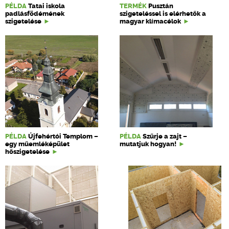
PÉLDA
Tatai iskola
TERMÉK
Pusztán
padlásfödémének
szigeteléssel is elérhetők a
szigetelése
magyar klímacélok
PÉLDA
Újfehértói Templom –
PÉLDA
Szűrje a zajt –
egy műemléképület
mutatjuk hogyan!
hőszigetelése