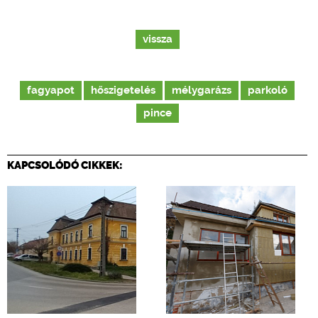
vissza
fagyapot
hőszigetelés
mélygarázs
parkoló
pince
KAPCSOLÓDÓ CIKKEK: