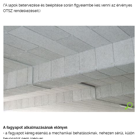
(*A lapok betervezése és beépítése során figyelembe kell venni az érvényes
OTSZ rendelkezéseit.)
A fagyapot alkalmazásának előnyei:
• a fagyapot kéreg ellenáll a mechanikai behatásoknak, nehezen sérül, külön
bevonatot nem igényel;