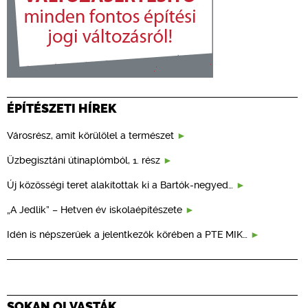
ÉPÍTÉSZETI HÍREK
Városrész, amit körülölel a természet
Üzbegisztáni útinaplómból, 1. rész
Új közösségi teret alakítottak ki a Bartók-negyed…
„A Jedlik” – Hetven év iskolaépítészete
Idén is népszerűek a jelentkezők körében a PTE MIK…
SOKAN OLVASTÁK