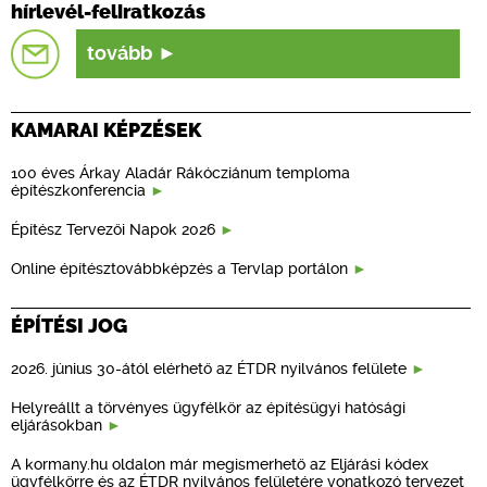
hírlevél-feliratkozás
tovább
KAMARAI KÉPZÉSEK
100 éves Árkay Aladár Rákócziánum temploma
építészkonferencia
Építész Tervezői Napok 2026
Online építésztovábbképzés a Tervlap portálon
ÉPÍTÉSI JOG
2026. június 30-ától elérhető az ÉTDR nyilvános felülete
Helyreállt a törvényes ügyfélkör az építésügyi hatósági
eljárásokban
A kormany.hu oldalon már megismerhető az Eljárási kódex
ügyfélkörre és az ÉTDR nyilvános felületére vonatkozó tervezet