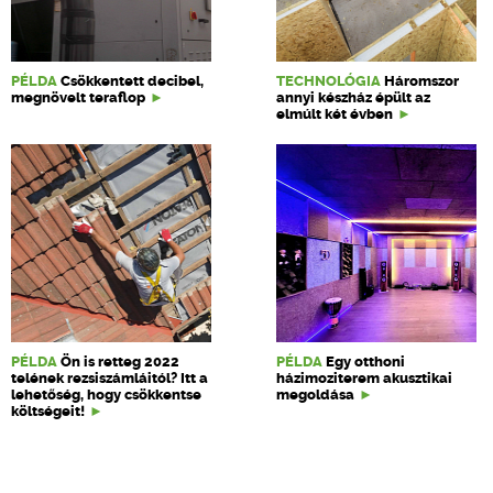
PÉLDA
Csökkentett decibel,
TECHNOLÓGIA
Háromszor
megnövelt teraflop
annyi készház épült az
elmúlt két évben
PÉLDA
Ön is retteg 2022
PÉLDA
Egy otthoni
telének rezsiszámláitól? Itt a
házimoziterem akusztikai
lehetőség, hogy csökkentse
megoldása
költségeit!