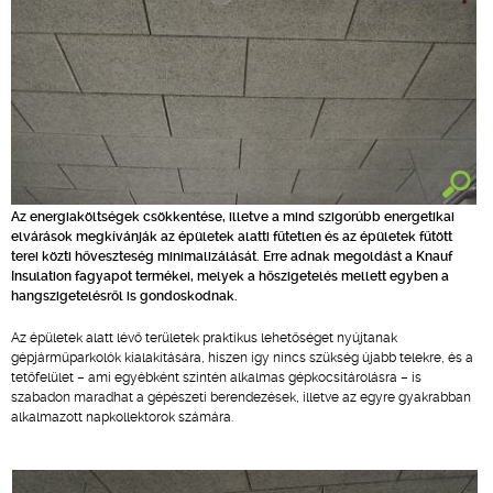
Az energiaköltségek csökkentése, illetve a mind szigorúbb energetikai
elvárások megkívánják az épületek alatti fűtetlen és az épületek fűtött
terei közti hőveszteség minimalizálását. Erre adnak megoldást a Knauf
Insulation fagyapot termékei, melyek a hőszigetelés mellett egyben a
hangszigetelésről is gondoskodnak.
Az épületek alatt lévő területek praktikus lehetőséget nyújtanak
gépjárműparkolók kialakítására, hiszen így nincs szükség újabb telekre, és a
tetőfelület – ami egyébként szintén alkalmas gépkocsitárolásra – is
szabadon maradhat a gépészeti berendezések, illetve az egyre gyakrabban
alkalmazott napkollektorok számára.