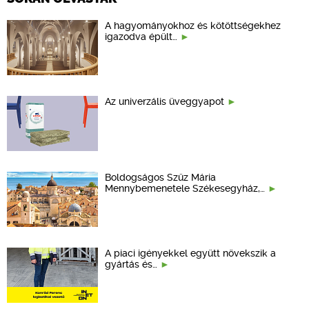
A hagyományokhoz és kötöttségekhez
igazodva épült…
Az univerzális üveggyapot
Boldogságos Szűz Mária
Mennybemenetele Székesegyház,…
A piaci igényekkel együtt növekszik a
gyártás és…