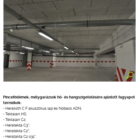
Pincefödémek, mélygarázsok hő- és hangszigetelésére ajánlott fagyapot
termékek:
• Heraklith C F akusztikus lap és Nobasil ADN;
• Tektalan HS;
• Tektalan C2;
• Heratekta C3*;
• Heratekta C2*;
• Heratakta C2 031*.