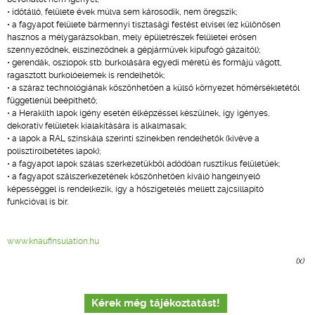
• időtálló, felülete évek múlva sem károsodik, nem öregszik;
• a fagyapot felülete bármennyi tisztasági festést elvisel (ez különösen
hasznos a mélygarázsokban, mely épületrészek felületei erősen
szennyeződnek, elszíneződnek a gépjárművek kipufogó gázaitól);
• gerendák, oszlopok stb. burkolására egyedi méretű és formájú vágott,
ragasztott burkolóelemek is rendelhetők;
• a száraz technológiának köszönhetően a külső környezet hőmérsékletétől
függetlenül beépíthető;
• a Heraklith lapok igény esetén élképzéssel készülnek, így igényes,
dekoratív felületek kialakítására is alkalmasak;
• a lapok a RAL színskála szerinti színekben rendelhetők (kivéve a
polisztirolbetétes lapok);
• a fagyapot lapok szálas szerkezetükből adódóan rusztikus felületűek;
• a fagyapot szálszerkezetének köszönhetően kiváló hangelnyelő
képességgel is rendelkezik, így a hőszigetelés mellett zajcsillapító
funkcióval is bír.
www.knaufinsulation.hu
(x)
Kérek még tájékoztatást!