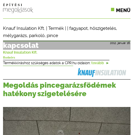
MENÜ
KONFERENCIÁK
Knauf Insulation Kft.
|
Termék
| |
fagyapot
,
hőszigetelés
,
mélygarázs
,
parkoló
,
pince
SZAKLAPOK
2012. január 16.
kapcsolat
CPR TERMÉKKIÍRÁS
Knauf Insulation Kft.
Budaörs
ÉPÍTÉSI JOG
Termékkiíráshoz szükséges adatok a CPR.hu oldalon:
tovább
ONLINE KÉPZÉSEK
Megoldás pincegarázsfödémek
TERVEZÉSI SEGÉDLETEK
hatékony szigetelésére