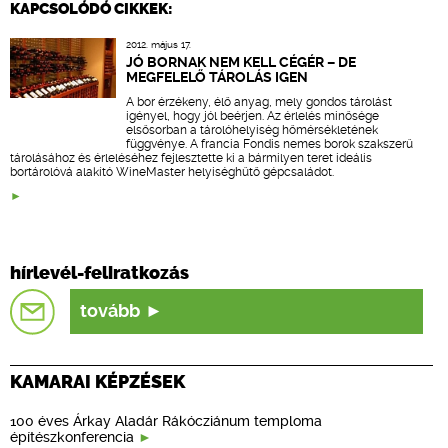
KAPCSOLÓDÓ CIKKEK:
2012. május 17.
JÓ BORNAK NEM KELL CÉGÉR – DE
MEGFELELŐ TÁROLÁS IGEN
A bor érzékeny, élő anyag, mely gondos tárolást
igényel, hogy jól beérjen. Az érlelés minősége
elsősorban a tárolóhelyiség hőmérsékletének
függvénye. A francia Fondis nemes borok szakszerű
tárolásához és érleléséhez fejlesztette ki a bármilyen teret ideális
bortárolóvá alakító WineMaster helyiséghűtő gépcsaládot.
hírlevél-feliratkozás
tovább
KAMARAI KÉPZÉSEK
100 éves Árkay Aladár Rákócziánum temploma
építészkonferencia