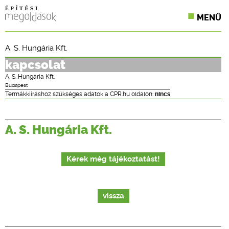
MENÜ
KONFERENCIÁK
A. S. Hungária Kft.
SZAKLAPOK
kapcsolat
A. S. Hungária Kft.
CPR TERMÉKKIÍRÁS
Budapest
Termákkiíráshoz szükséges adatok a CPR.hu oldalon:
nincs
ÉPÍTÉSI JOG
A. S. Hungária Kft.
ONLINE KÉPZÉSEK
TERVEZÉSI SEGÉDLETEK
Kérek még tájékoztatást!
vissza