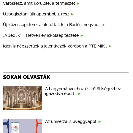
Városrész, amit körülölel a természet
Üzbegisztáni útinaplómból, 1. rész
Új közösségi teret alakítottak ki a Bartók-negyed…
„A Jedlik” – Hetven év iskolaépítészete
Idén is népszerűek a jelentkezők körében a PTE MIK…
SOKAN OLVASTÁK
A hagyományokhoz és kötöttségekhez
igazodva épült…
Az univerzális üveggyapot