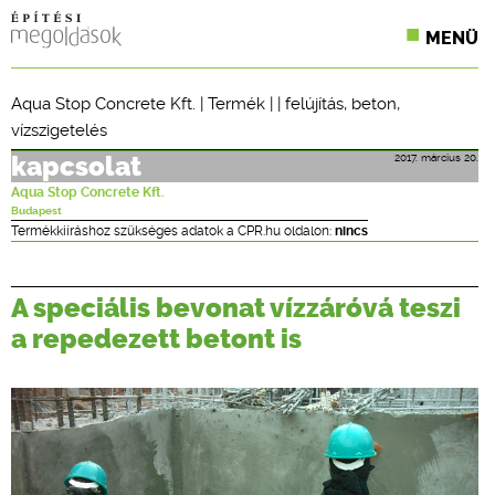
MENÜ
KONFERENCIÁK
Aqua Stop Concrete Kft.
|
Termék
| |
felújítás
,
beton
,
vízszigetelés
SZAKLAPOK
2017. március 20.
kapcsolat
CPR TERMÉKKIÍRÁS
Aqua Stop Concrete Kft.
Budapest
ÉPÍTÉSI JOG
Termékkiíráshoz szükséges adatok a CPR.hu oldalon:
nincs
ONLINE KÉPZÉSEK
A speciális bevonat vízzáróvá teszi
TERVEZÉSI SEGÉDLETEK
a repedezett betont is