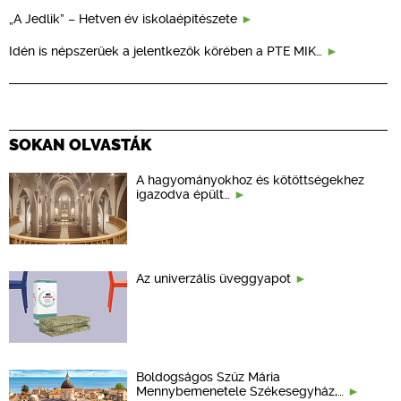
„A Jedlik” – Hetven év iskolaépítészete
Idén is népszerűek a jelentkezők körében a PTE MIK…
SOKAN OLVASTÁK
A hagyományokhoz és kötöttségekhez
igazodva épült…
Az univerzális üveggyapot
Boldogságos Szűz Mária
Mennybemenetele Székesegyház,…