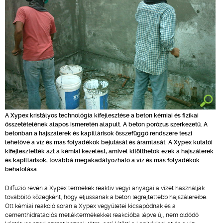
A Xypex kristályos technológia kifejlesztése a beton kémiai és fizikai
összetételének alapos ismeretén alapult. A beton porózus szerkezetű. A
betonban a hajszálerek és kapillárisok összefüggő rendszere teszi
lehetővé a víz és más folyadékok bejutását és áramlását. A Xypex kutatói
kifejlesztették azt a kémiai kezelést, amivel kitölthetők ezek a hajszálerek
és kapillárisok, továbbá megakadályozható a víz és más folyadékok
behatolása.
Diffúzió révén a Xypex termékek reaktív vegyi anyagai a vizet használják
továbbító közegként, hogy eljussanak a beton legrejtettebb hajszálereibe.
Ott kémiai reakció során a Xypex vegyületei kicsapódnak és a
cementhidratációs melléktermékekkel reakcióba lépve új, nem oldódó