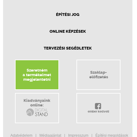
ÉPÍTÉSI JOG
ONLINE KÉPZÉSEK
TERVEZÉSI SEGÉDLETEK
Szeretném
Szaklap-
a termékeimet
előfizetés
megjelentetni
Kiadványaink
online:
ember kedveli
Adatvédelem
Médiaajánlat
Impresszum
Építési megoldások