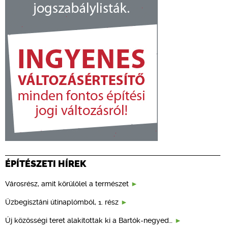
ÉPÍTÉSZETI HÍREK
Városrész, amit körülölel a természet
Üzbegisztáni útinaplómból, 1. rész
Új közösségi teret alakítottak ki a Bartók-negyed…