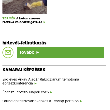
TERMÉK
A beton szerves
részévé váló vízszigetelés
hírlevél-feliratkozás
tovább
KAMARAI KÉPZÉSEK
100 éves Árkay Aladár Rákócziánum temploma
építészkonferencia
Építész Tervezői Napok 2026
Online építésztovábbképzés a Tervlap portálon