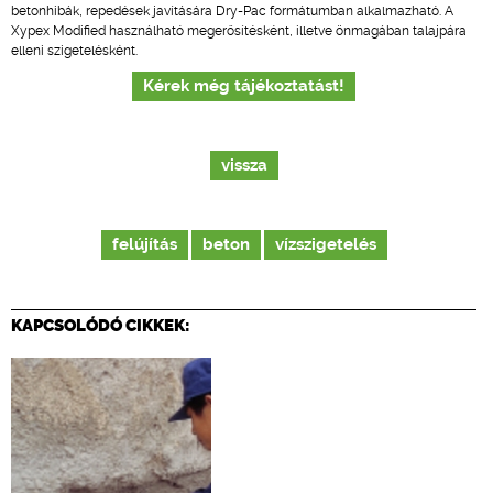
betonhibák, repedések javítására Dry-Pac formátumban alkalmazható. A
Xypex Modified használható megerősítésként, illetve önmagában talajpára
elleni szigetelésként.
Kérek még tájékoztatást!
vissza
felújítás
beton
vízszigetelés
KAPCSOLÓDÓ CIKKEK: