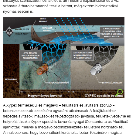
kristályos szerkezetet hoznak létre, ami kitölti a kapillárisokat és a víz
számára áthatolhatatlanná teszi a betont, még extrém hidrosztatikai
nyomás esetén is.
A Xypex termékek új és meglévő – felújításra és javításra szoruló –
betonszerkezetek kezelésére egyaránt alkalmasak. A felújításokhoz
(repedésjavítások, mállások és felpattogzások javítása, felületek védelme és
helyreállítása) a Xypex speciális bevonóanyagai (Concentrate és Modified)
ajánlottak, melyek a meglévő betonszerkezetek felületére hordhatók fel.
Annak ellenére, hogy bevonatként kerülnek a beton felszínére, mégis a