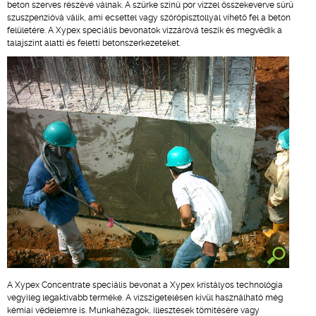
beton szerves részévé válnak. A szürke színű por vízzel összekeverve sűrű
szuszpenzióvá válik, ami ecsettel vagy szórópisztollyal vihető fel a beton
felületére. A Xypex speciális bevonatok vízzáróvá teszik és megvédik a
talajszint alatti és feletti betonszerkezeteket.
A Xypex Concentrate speciális bevonat a Xypex kristályos technológia
vegyileg legaktívabb terméke. A vízszigetelésen kívül használható még
kémiai védelemre is. Munkahézagok, illesztések tömítésére vagy