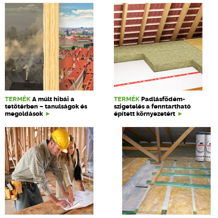
TERMÉK
A múlt hibái a
TERMÉK
Padlásfödém-
tetőtérben – tanulságok és
szigetelés a fenntartható
megoldások
épített környezetért