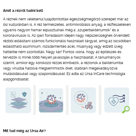
Amit a rézről tudni kell
A réznek nem véletlenül tulajdonítottak egészségmegőrző szerepet már az
ősi kultúrákban is. A réz természetes, antimikrobiális anyag, a rézfelületeken
ugyanis nagyon hamar elpusztulnak még a „szuperbaktériumok” és a
koronavírusok is. Az ipari forradalom idején nagy népszerűségnek örvendett
rézből előállítani számos funkcionális használati tárgyat, amíg az olcsóbban
előállítható alumínium, rozsdamentes acél, műanyag vagy edzett üveg
háttérbe nem szorították. Nagy kár! Fontos volna, hogy az építészek és
tervezők is minél több helyen javasolják a használatát. A tanulmányok
szerint, amikor egy kórokozó rézzel érintkezik, a rézionok a baktériumba
vagy vírusba hatolva megsemmisítik őket, stabilan megakadályozva
mutálódásukat vagy szaporodásukat. Ez adta az Ursa InCare technológia
alapgondolatát.
Mit tud még az Ursa Air?