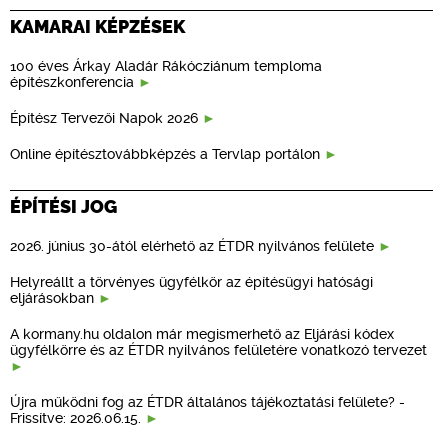
KAMARAI KÉPZÉSEK
100 éves Árkay Aladár Rákócziánum temploma
építészkonferencia
Építész Tervezői Napok 2026
Online építésztovábbképzés a Tervlap portálon
ÉPÍTÉSI JOG
2026. június 30-ától elérhető az ÉTDR nyilvános felülete
Helyreállt a törvényes ügyfélkör az építésügyi hatósági
eljárásokban
A kormany.hu oldalon már megismerhető az Eljárási kódex
ügyfélkörre és az ÉTDR nyilvános felületére vonatkozó tervezet
Újra működni fog az ÉTDR általános tájékoztatási felülete? -
Frissítve: 2026.06.15.