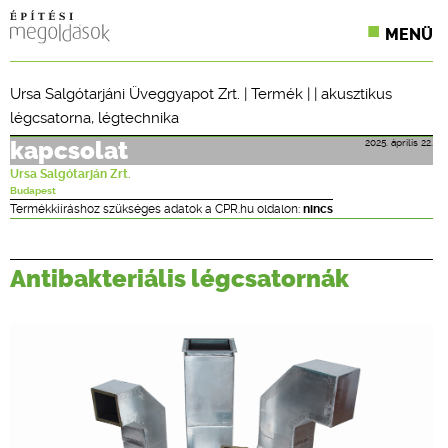
MENÜ
KONFERENCIÁK
Ursa Salgótarjáni Üveggyapot Zrt.
|
Termék
| |
akusztikus
légcsatorna
,
légtechnika
SZAKLAPOK
2025. április 22.
kapcsolat
CPR TERMÉKKIÍRÁS
Ursa Salgótarján Zrt.
Budapest
ÉPÍTÉSI JOG
Termékkiíráshoz szükséges adatok a CPR.hu oldalon:
nincs
ONLINE KÉPZÉSEK
Antibakteriális légcsatornák
TERVEZÉSI SEGÉDLETEK