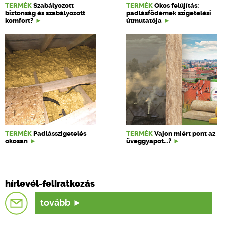
TERMÉK
Szabályozott
TERMÉK
Okos felújítás:
biztonság és szabályozott
padlásfödémek szigetelési
komfort?
útmutatója
TERMÉK
Padlásszigetelés
TERMÉK
Vajon miért pont az
okosan
üveggyapot…?
hírlevél-feliratkozás
tovább