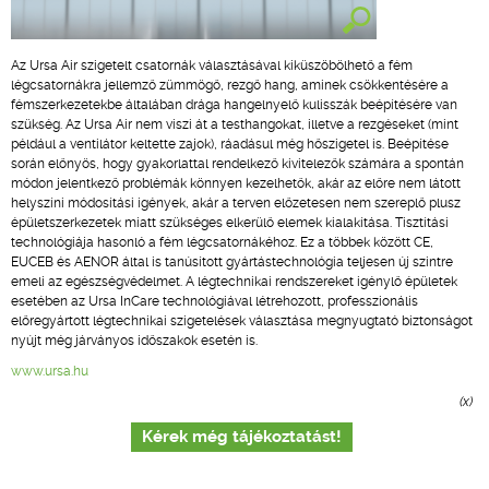
Az Ursa Air szigetelt csatornák választásával kiküszöbölhető a fém
légcsatornákra jellemző zümmögő, rezgő hang, aminek csökkentésére a
fémszerkezetekbe általában drága hangelnyelő kulisszák beépítésére van
szükség. Az Ursa Air nem viszi át a testhangokat, illetve a rezgéseket (mint
például a ventilátor keltette zajok), ráadásul még hőszigetel is. Beépítése
során előnyös, hogy gyakorlattal rendelkező kivitelezők számára a spontán
módon jelentkező problémák könnyen kezelhetők, akár az előre nem látott
helyszíni módosítási igények, akár a terven előzetesen nem szereplő plusz
épületszerkezetek miatt szükséges elkerülő elemek kialakítása. Tisztítási
technológiája hasonló a fém légcsatornákéhoz. Ez a többek között CE,
EUCEB és AENOR által is tanúsított gyártástechnológia teljesen új szintre
emeli az egészségvédelmet. A légtechnikai rendszereket igénylő épületek
esetében az Ursa InCare technológiával létrehozott, professzionális
előregyártott légtechnikai szigetelések választása megnyugtató biztonságot
nyújt még járványos időszakok esetén is.
www.ursa.hu
(x)
Kérek még tájékoztatást!