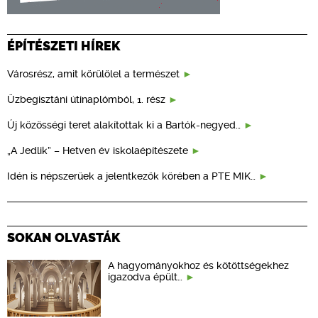
ÉPÍTÉSZETI HÍREK
Városrész, amit körülölel a természet
Üzbegisztáni útinaplómból, 1. rész
Új közösségi teret alakítottak ki a Bartók-negyed…
„A Jedlik” – Hetven év iskolaépítészete
Idén is népszerűek a jelentkezők körében a PTE MIK…
SOKAN OLVASTÁK
A hagyományokhoz és kötöttségekhez
igazodva épült…