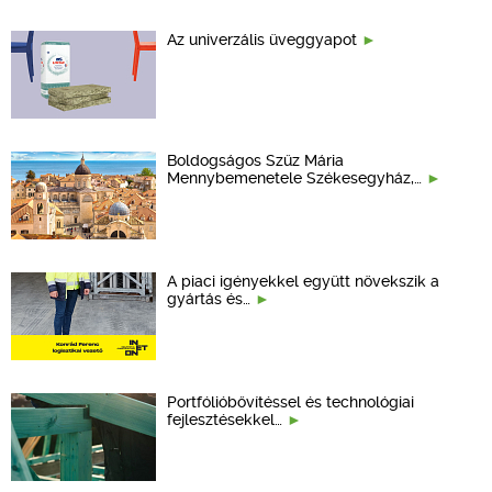
Az univerzális üveggyapot
Boldogságos Szűz Mária
Mennybemenetele Székesegyház,…
A piaci igényekkel együtt növekszik a
gyártás és…
Portfólióbővítéssel és technológiai
fejlesztésekkel…