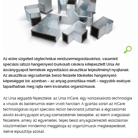
Az előre szigetelt légtechnikai rendszermegoldásokhoz, valamint
speciális látszó hangelnyelő burkolati célokra kifejlesztett Ursa Air
ásványgyapot termékek egyedülálló akusztikai teljesítményt nyújtanak.
Az akusztikus légcsatornák belső felülete tökéletes hangelnyelő
képeséggel bír, azonban – az anyag porozitása miatt – nagyobb eséllyel
tapadhatnak meg rajta nem kívánatos organizmusok.
Az Ursa legújabb fejlesztése, az Ursa InCare, egy korszakalkotó technológia
a vírusok és baktériumok ellen vívott harcban.
A gyártás során az InCare
technológiával olyan speciális rézion bevonatot juttatnak a légcsatornát
alkotó ásványgyapot anyag szerkezetének belsejébe, az elemi üvegszálak
felületére, amely az egyenletes, teljes belső anyagszerkezeti eloszlásnak
köszönhetően mindenhol meggátolja az organizmusok megtelepedését,
illetve elpusztítja azokat.