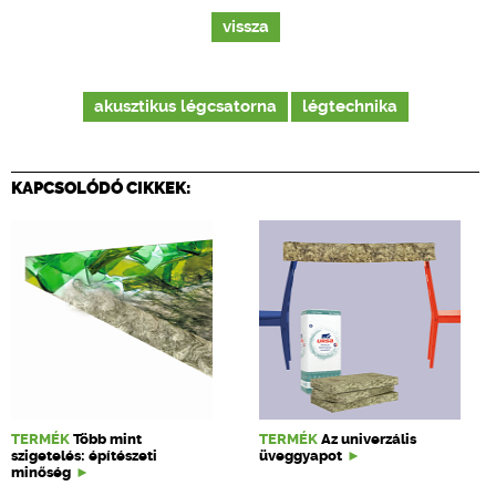
vissza
akusztikus légcsatorna
légtechnika
KAPCSOLÓDÓ CIKKEK:
TERMÉK
Több mint
TERMÉK
Az univerzális
szigetelés: építészeti
üveggyapot
minőség