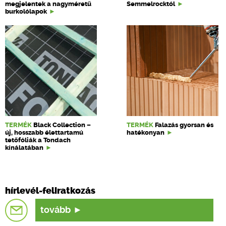
megjelentek a nagyméretű
Semmelrocktól
burkolólapok
TERMÉK
Black Collection –
TERMÉK
Falazás gyorsan és
új, hosszabb élettartamú
hatékonyan
tetőfóliák a Tondach
kínálatában
hírlevél-feliratkozás
tovább