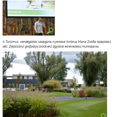
A
Turizmus, vendéglátás
kategória nyertese Ambrus Mária Zsófia tájépítész
lett,
Zalacsányi golfpálya biodiverz ágyásai
elnevezésű munkájával.