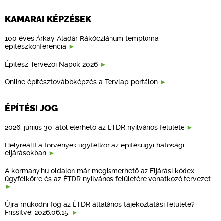
KAMARAI KÉPZÉSEK
100 éves Árkay Aladár Rákócziánum temploma
építészkonferencia
Építész Tervezői Napok 2026
Online építésztovábbképzés a Tervlap portálon
ÉPÍTÉSI JOG
2026. június 30-ától elérhető az ÉTDR nyilvános felülete
Helyreállt a törvényes ügyfélkör az építésügyi hatósági
eljárásokban
A kormany.hu oldalon már megismerhető az Eljárási kódex
ügyfélkörre és az ÉTDR nyilvános felületére vonatkozó tervezet
Újra működni fog az ÉTDR általános tájékoztatási felülete? -
Frissítve: 2026.06.15.