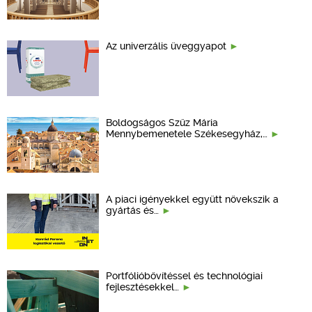
Az univerzális üveggyapot
Boldogságos Szűz Mária
Mennybemenetele Székesegyház,…
A piaci igényekkel együtt növekszik a
gyártás és…
Portfólióbővítéssel és technológiai
fejlesztésekkel…