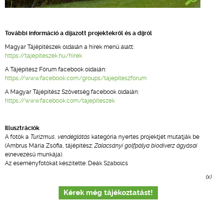
További információ a díjazott projektekről és a díjról
Magyar Tájépítészek oldalán a hírek menü alatt:
https://tajepiteszek.hu/hirek
A Tájépítész Fórum facebook oldalán:
https://www.facebook.com/groups/tajepiteszforum
A Magyar Tájépítész Szövetség facebook oldalán:
https://www.facebook.com/tajepiteszek
Illusztrációk
A fotók a
Turizmus, vendéglátás
kategória nyertes projektjét mutatják be
(Ambrus Mária Zsófia, tájépítész:
Zalacsányi golfpálya biodiverz ágyásai
elnevezésű munkája).
Az eseményfotókat készítette: Deák Szabolcs
(x)
Kérek még tájékoztatást!