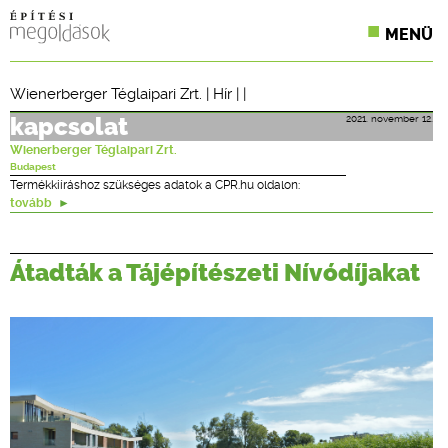
MENÜ
KONFERENCIÁK
Wienerberger Téglaipari Zrt.
|
Hír
| |
SZAKLAPOK
2021. november 12.
kapcsolat
Wienerberger Téglaipari Zrt.
CPR TERMÉKKIÍRÁS
Budapest
Termékkiíráshoz szükséges adatok a CPR.hu oldalon:
tovább
ÉPÍTÉSI JOG
ONLINE KÉPZÉSEK
Átadták a Tájépítészeti Nívódíjakat
TERVEZÉSI SEGÉDLETEK