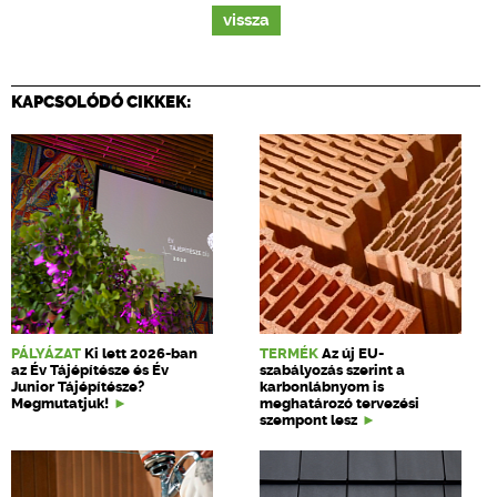
vissza
KAPCSOLÓDÓ CIKKEK:
PÁLYÁZAT
Ki lett 2026-ban
TERMÉK
Az új EU-
az Év Tájépítésze és Év
szabályozás szerint a
Junior Tájépítésze?
karbonlábnyom is
Megmutatjuk!
meghatározó tervezési
szempont lesz