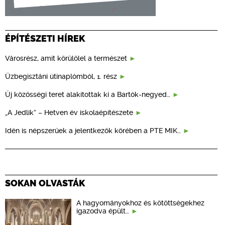
ÉPÍTÉSZETI HÍREK
Városrész, amit körülölel a természet
Üzbegisztáni útinaplómból, 1. rész
Új közösségi teret alakítottak ki a Bartók-negyed…
„A Jedlik” – Hetven év iskolaépítészete
Idén is népszerűek a jelentkezők körében a PTE MIK…
SOKAN OLVASTÁK
A hagyományokhoz és kötöttségekhez
igazodva épült…