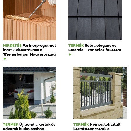
HIRDETÉS
Partnerprogramot
TERMÉK
Sötét, elegáns és
indít kivitelezőknek a
kerámia – variációk feketére
Wienerberger Magyarország
TERMÉK
Új trend a kertek és
TERMÉK
Nemes, letisztult
udvarok burkolásában –
kerítésrendszerek a