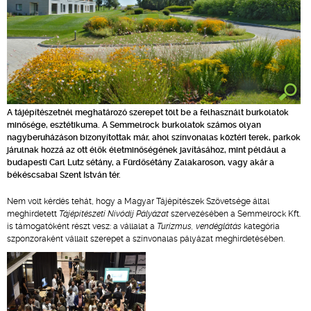
A tájépítészetnél meghatározó szerepet tölt be a felhasznált burkolatok
minősége, esztétikuma. A Semmelrock burkolatok számos olyan
nagyberuházáson bizonyítottak már, ahol színvonalas köztéri terek, parkok
járulnak hozzá az ott élők életminőségének javításához, mint például a
budapesti Carl Lutz sétány, a Fürdősétány Zalakaroson, vagy akár a
békéscsabai Szent István tér.
Nem volt kérdés tehát, hogy a Magyar Tájépítészek Szövetsége által
meghirdetett
Tájépítészeti Nívódíj Pályázat
szervezésében a Semmelrock Kft.
is támogatóként részt vesz: a vállalat a
Turizmus, vendéglátás
kategória
szponzoraként vállalt szerepet a színvonalas pályázat meghirdetésében.