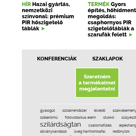
HÍR
Hazai gyártás,
TERMÉK
Gyors
nemzetközi
építés, hőhídmen
színvonal: prémium
megoldás:
PIR hőszigetelő
csaphornyos PIR
táblák
szigetelőtáblák a
szarufák felett
KONFERENCIÁK
SZAKLAPOK
Szeretném
a termékeimet
megjelentetni
gyalogút
szolárrendszer
élvédő
szakvélemén
szélerőmű
fotovoltaikus elem
stukkó
süllyesz
szilárdságtan
csatornafűtés
lépéshang
látványkandalló
üveg harmonikafal
redőnytok