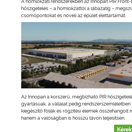
A homlokzati rendszerekben az Innopan PIR Front-E 
hőszigetelés – a homlokzattól a lábazatig – megszün
csomópontokat és növeli az épület élettartamát.
Az Innopan a korszerű, megbízható PIR hőszigetel
gyártásúak, a vállalat pedig rendszerszemléletben 
kiegészítő fóliák és rögzítési elemek összehango
hanem a valóságban is hosszú távon teljesítsen.
Kérek