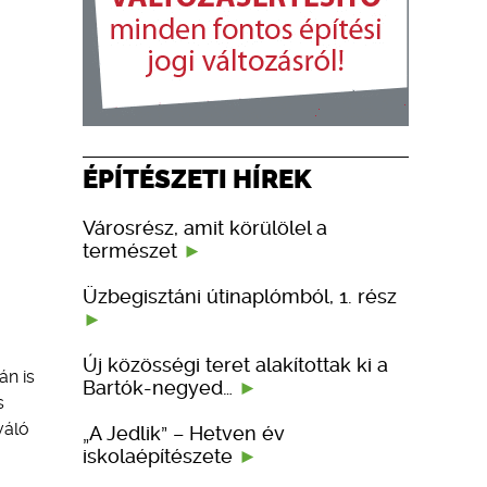
ÉPÍTÉSZETI HÍREK
Városrész, amit körülölel a
természet
Üzbegisztáni útinaplómból, 1. rész
Új közösségi teret alakítottak ki a
án is
Bartók-negyed…
s
váló
„A Jedlik” – Hetven év
iskolaépítészete