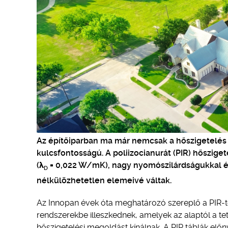
Az építőiparban ma már nemcsak a hőszigetelés 
kulcsfontosságú. A poliizocianurát (PIR) hőszi
(λ
= 0,022 W/mK), nagy nyomószilárdságukkal 
D
nélkülözhetetlen elemeivé váltak.
Az Innopan évek óta meghatározó szereplő a PIR-t
rendszerekbe illeszkednek, amelyek az alaptól a te
hőszigetelési megoldást kínálnak. A PIR táblák előn