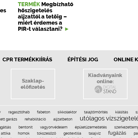
TERMÉK
Megbízható
tes
hőszigetelés
aljzattól a tetőig –
miért érdemes a
PIR-t választani?
CPR TERMÉKKIÍRÁS
ÉPÍTÉSI JOG
ONLINE 
Kiadványaink
Szaklap-
online:
előfizetés
y
ragasztóhab
fabeton
síkkollektor
talajtömörítés
kiállítás
s
utólagos vízszigetel
tett garázs
rehabilitáció
aljzatbeton
gátlás
bentonit
vagyonvédelem
épületüzemeltetés
szerkezettem
fugázás
attika
homok
tokszellőző
geotextília
talajvíz
pa