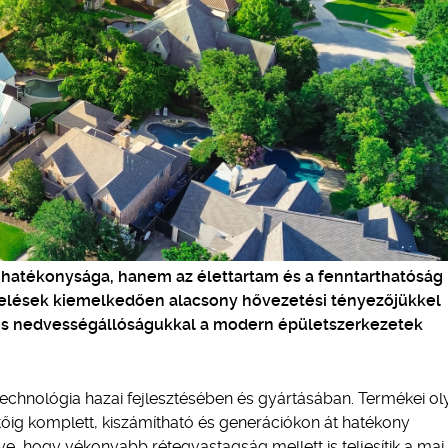
hatékonysága, hanem az élettartam és a fenntarthatóság 
getelések kiemelkedően alacsony hővezetési tényezőjükkel
és nedvességállóságukkal a modern épületszerkezetek
echnológia hazai fejlesztésében és gyártásában. Termékei ol
tőig komplett, kiszámítható és generációkon át hatékony
ye, hogy vékonyabb rétegvastagság mellett is teljesítik a mai