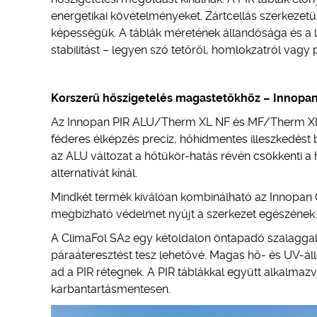
energetikai követelményeket. Zártcellás szerkezetü
képességük. A táblák méretének állandósága és a 
stabilitást – legyen szó tetőről, homlokzatról vagy 
Korszerű hőszigetelés magastetőkhöz – Innopa
Az Innopan PIR ALU/Therm XL NF és MF/Therm XL N
féderes élképzés precíz, hőhídmentes illeszkedést b
az ALU változat a hőtükör-hatás révén csökkenti a
alternatívát kínál.
Mindkét termék kiválóan kombinálható az Innopan Cli
megbízható védelmet nyújt a szerkezet egészének.
A ClimaFol SA2 egy kétoldalon öntapadó szalaggal el
páraáteresztést tesz lehetővé. Magas hő- és UV-ál
ad a PIR rétegnek. A PIR táblákkal együtt alkalmazv
karbantartásmentesen.