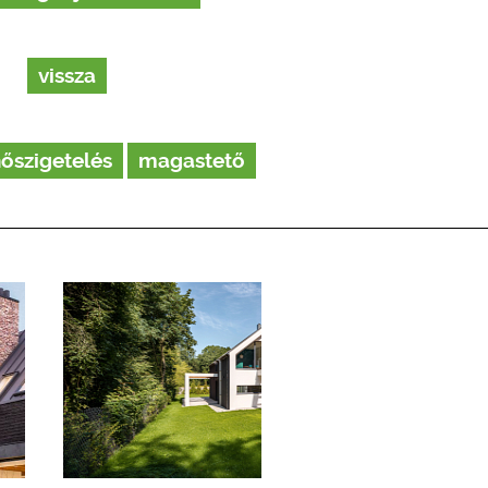
vissza
őszigetelés
magastető