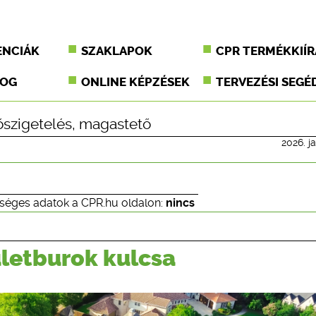
ENCIÁK
SZAKLAPOK
CPR TERMÉKKIÍR
JOG
ONLINE KÉPZÉSEK
TERVEZÉSI SEGÉ
őszigetelés
,
magastető
2026. j
séges adatok a CPR.hu oldalon:
nincs
letburok kulcsa