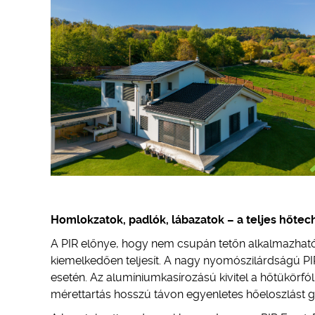
Homlokzatok, padlók, lábazatok – a teljes hőtec
A PIR előnye, hogy nem csupán tetőn alkalmazható h
kiemelkedően teljesít. A nagy nyomószilárdságú PI
esetén. Az alumíniumkasírozású kivitel a hőtükörfólia
mérettartás hosszú távon egyenletes hőeloszlást g