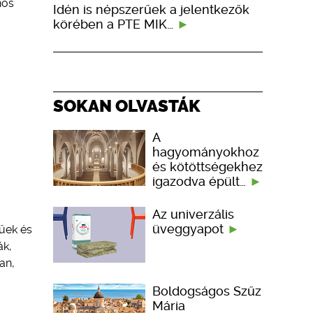
nos
Idén is népszerűek a jelentkezők
körében a PTE MIK…
SOKAN OLVASTÁK
A
hagyományokhoz
és kötöttségekhez
igazodva épült…
Az univerzális
üveggyapot
űek és
ák,
an,
Boldogságos Szűz
Mária