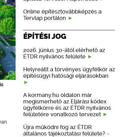
Online építésztovábbképzés a
Tervlap portálon
ÉPÍTÉSI JOG
2026. június 30-ától elérhető az
ÉTDR nyilvános felülete
Helyreállt a törvényes ügyfélkör az
építésügyi hatósági eljárásokban
is
A kormany.hu oldalon már
megismerhető az Eljárási kódex
ügyfélkörre és az ÉTDR nyilvános
felületére vonatkozó tervezet
yan
Újra működni fog az ÉTDR
általános tájékoztatási felülete? -