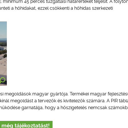
minimum 45 perces tűzgátlási határértéket teljesít. A folyto
teti a hőhidakat, ezzel csökkenti a hőhidas szerkezeti
ési megoldások magyar gyártója. Termékei magyar fejlesztés
kínál megoldást a tervezők és kivitelezők számára. A PIR tábl
lt működése garnatálja, hogy a hőszigetelés nemcsak számokb
 még tájékoztatást!