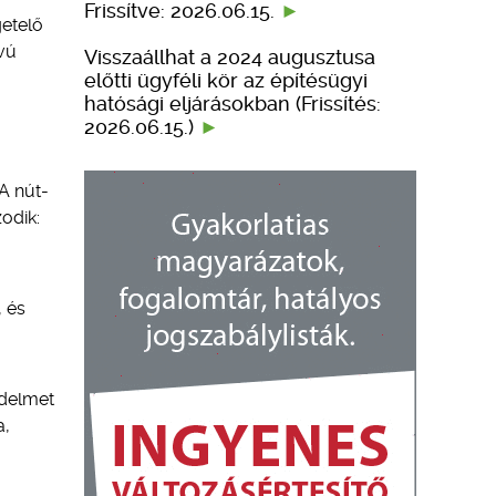
Frissítve: 2026.06.15.
getelő
vú
Visszaállhat a 2024 augusztusa
előtti ügyféli kör az építésügyi
hatósági eljárásokban (Frissítés:
2026.06.15.)
A nút-
odik:
, és
ó
édelmet
a,