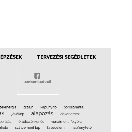
KÉPZÉSEK
TERVEZÉSI SEGÉDLETEK
ember kedveli
zélenergia
dizájn
kapunyitó
borostyánfal
és
alapozás
jövőkép
dekorlemez
perálás
értékcsökkenés
vonalmenti folyóka
rkoló
szálcement lap
favédelem
napfénytető