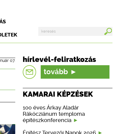
ÁS
DLETEK
hírlevél-feliratkozás
anuár 07.
tovább
KAMARAI KÉPZÉSEK
100 éves Árkay Aladár
Rákócziánum temploma
építészkonferencia
Építész Tervezői Napok 2026