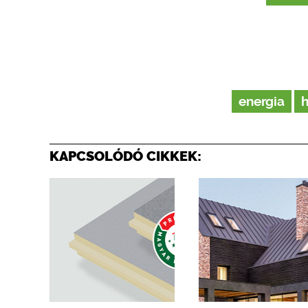
energia
h
KAPCSOLÓDÓ CIKKEK: