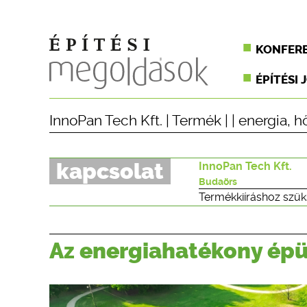
KONFER
ÉPÍTÉSI 
InnoPan Tech Kft.
|
Termék
| |
energia
,
h
kapcsolat
InnoPan Tech Kft.
Budaörs
Termékkiíráshoz szük
Az energiahatékony épü