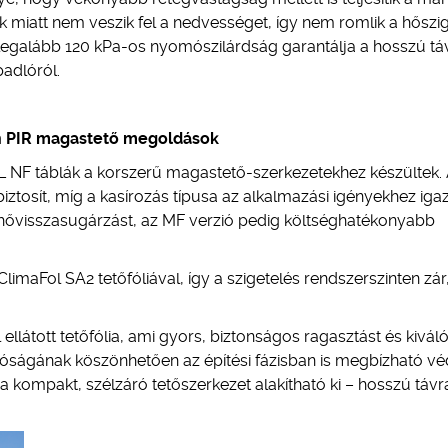
k miatt nem veszik fel a nedvességet, így nem romlik a hőszi
legalább 120 kPa-os nyomószilárdság garantálja a hosszú tá
padlóról.
n PIR magastető megoldások
F táblák a korszerű magastető-szerkezetekhez készültek. 
iztosít, míg a kasírozás típusa az alkalmazási igényekhez igaz
 hővisszasugárzást, az MF verzió pedig költséghatékonyabb
maFol SA2 tetőfóliával, így a szigetelés rendszerszinten zár
látott tetőfólia, ami gyors, biztonságos ragasztást és kivál
lóságának köszönhetően az építési fázisban is megbízható v
a kompakt, szélzáró tetőszerkezet alakítható ki – hosszú távr