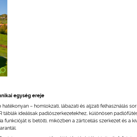
hnikai egység ereje
atékonyan – homlokzati, lábazati és aljzati felhasználás sor
R táblák ideálisak padlószerkezetekhez, különösen padlófűté
 funkcióját is betölti, miközben a zártcellás szerkezet és a ki
arantál.