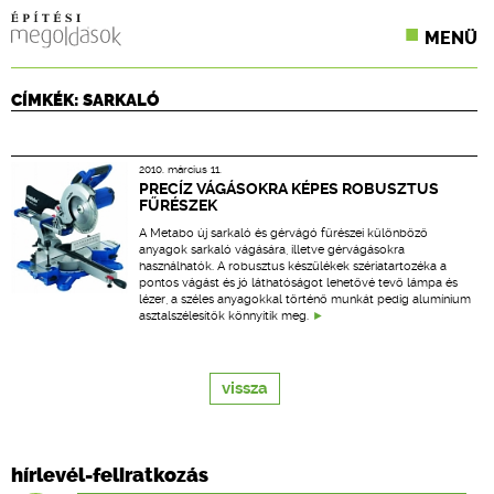
MENÜ
KONFERENCIÁK
CÍMKÉK: SARKALÓ
SZAKLAPOK
2010. március 11.
CPR TERMÉKKIÍRÁS
PRECÍZ VÁGÁSOKRA KÉPES ROBUSZTUS
FŰRÉSZEK
ÉPÍTÉSI JOG
A Metabo új sarkaló és gérvágó fűrészei különböző
anyagok sarkaló vágására, illetve gérvágásokra
használhatók. A robusztus készülékek szériatartozéka a
ONLINE KÉPZÉSEK
pontos vágást és jó láthatóságot lehetővé tevő lámpa és
lézer, a széles anyagokkal történő munkát pedig alumínium
asztalszélesítők könnyítik meg.
TERVEZÉSI SEGÉDLETEK
vissza
hírlevél-feliratkozás