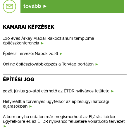
tovább
KAMARAI KÉPZÉSEK
100 éves Árkay Aladár Rákócziánum temploma
építészkonferencia
Építész Tervezői Napok 2026
Online építésztovábbképzés a Tervlap portálon
ÉPÍTÉSI JOG
2026. június 30-ától elérhető az ÉTDR nyilvános felülete
Helyreállt a törvényes ügyfélkör az építésügyi hatósági
eljárásokban
A kormany.hu oldalon már megismerhető az Eljárási kódex
ügyfélkörre és az ÉTDR nyilvános felületére vonatkozó tervezet