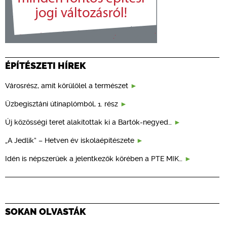
ÉPÍTÉSZETI HÍREK
Városrész, amit körülölel a természet
Üzbegisztáni útinaplómból, 1. rész
Új közösségi teret alakítottak ki a Bartók-negyed…
„A Jedlik” – Hetven év iskolaépítészete
Idén is népszerűek a jelentkezők körében a PTE MIK…
SOKAN OLVASTÁK