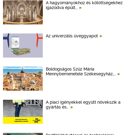
A hagyományokhoz és kötöttségekhez
igazodva épült…
Az univerzális üveggyapot
Boldogságos Szűz Mária
Mennybemenetele Székesegyház,…
A piaci igényekkel együtt növekszik a
gyártás és…