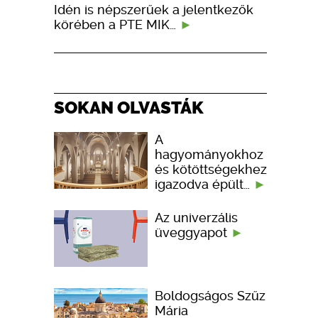
Idén is népszerűek a jelentkezők
körében a PTE MIK…
SOKAN OLVASTÁK
A
hagyományokhoz
és kötöttségekhez
igazodva épült…
Az univerzális
üveggyapot
Boldogságos Szűz
Mária