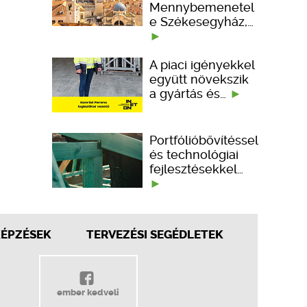
Mennybemenetel
e Székesegyház,…
A piaci igényekkel
együtt növekszik
a gyártás és…
Portfólióbővítéssel
és technológiai
fejlesztésekkel…
KÉPZÉSEK
TERVEZÉSI SEGÉDLETEK
ember kedveli