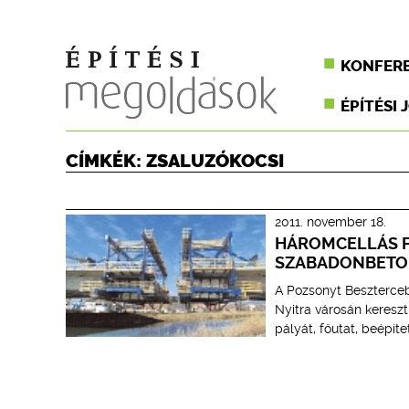
KONFER
ÉPÍTÉSI 
CÍMKÉK: ZSALUZÓKOCSI
2011. november 18.
HÁROMCELLÁS F
SZABADONBETO
A Pozsonyt Beszterceb
Nyitra városán kereszt
pályát, főutat, beépíte