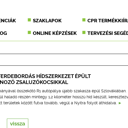
ENCIÁK
SZAKLAPOK
CPR TERMÉKKIÍR
JOG
ONLINE KÉPZÉSEK
TERVEZÉSI SEGÉ
ERDEBORDÁS HÍDSZERKEZET ÉPÜLT
NOZÓ ZSALUZÓKOCSIKKAL
ányával összekötő R1 autópálya újabb szakasza épül Szlovákiában.
ül haladó részén mintegy 1,2 kilométer hosszú híd készült, keresztezv
tt területek között futva tovább, végül a Nyitra folyót áthidalva.
vissza