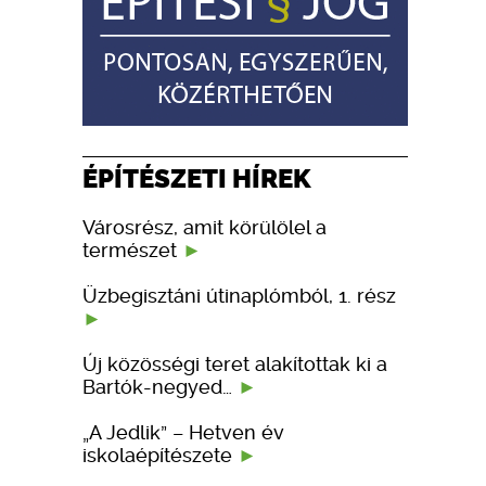
ÉPÍTÉSZETI HÍREK
Városrész, amit körülölel a
természet
Üzbegisztáni útinaplómból, 1. rész
Új közösségi teret alakítottak ki a
Bartók-negyed…
„A Jedlik” – Hetven év
iskolaépítészete