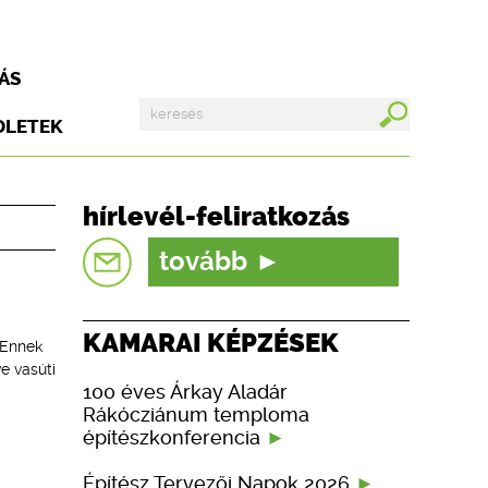
ÁS
DLETEK
hírlevél-feliratkozás
tovább
KAMARAI KÉPZÉSEK
 Ennek
e vasúti
100 éves Árkay Aladár
Rákócziánum temploma
építészkonferencia
Építész Tervezői Napok 2026