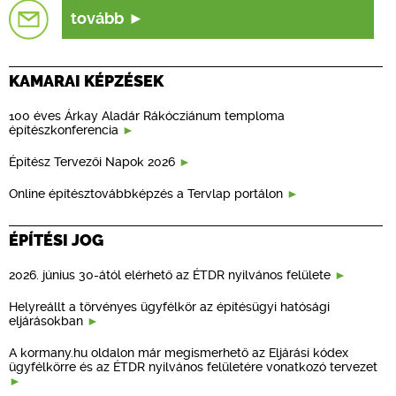
tovább
KAMARAI KÉPZÉSEK
100 éves Árkay Aladár Rákócziánum temploma
építészkonferencia
Építész Tervezői Napok 2026
Online építésztovábbképzés a Tervlap portálon
ÉPÍTÉSI JOG
2026. június 30-ától elérhető az ÉTDR nyilvános felülete
Helyreállt a törvényes ügyfélkör az építésügyi hatósági
eljárásokban
A kormany.hu oldalon már megismerhető az Eljárási kódex
ügyfélkörre és az ÉTDR nyilvános felületére vonatkozó tervezet