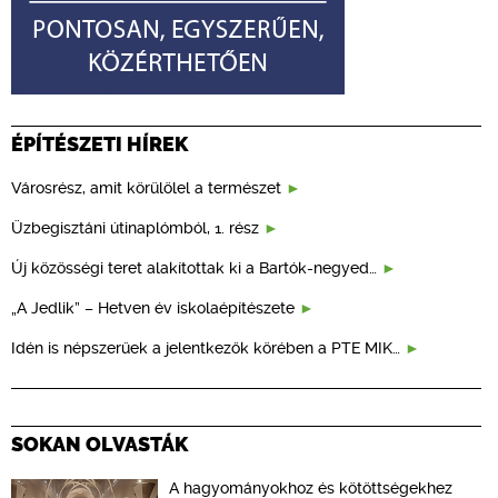
ÉPÍTÉSZETI HÍREK
Városrész, amit körülölel a természet
Üzbegisztáni útinaplómból, 1. rész
Új közösségi teret alakítottak ki a Bartók-negyed…
„A Jedlik” – Hetven év iskolaépítészete
Idén is népszerűek a jelentkezők körében a PTE MIK…
SOKAN OLVASTÁK
A hagyományokhoz és kötöttségekhez