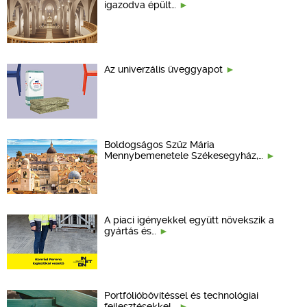
igazodva épült…
Az univerzális üveggyapot
Boldogságos Szűz Mária
Mennybemenetele Székesegyház,…
A piaci igényekkel együtt növekszik a
gyártás és…
Portfólióbővítéssel és technológiai
fejlesztésekkel…