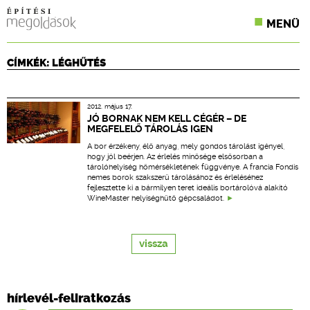
MENÜ
KONFERENCIÁK
CÍMKÉK: LÉGHŰTÉS
SZAKLAPOK
2012. május 17.
CPR TERMÉKKIÍRÁS
JÓ BORNAK NEM KELL CÉGÉR – DE
MEGFELELŐ TÁROLÁS IGEN
ÉPÍTÉSI JOG
A bor érzékeny, élő anyag, mely gondos tárolást igényel,
hogy jól beérjen. Az érlelés minősége elsősorban a
tárolóhelyiség hőmérsékletének függvénye. A francia Fondis
ONLINE KÉPZÉSEK
nemes borok szakszerű tárolásához és érleléséhez
fejlesztette ki a bármilyen teret ideális bortárolóvá alakító
WineMaster helyiséghűtő gépcsaládot.
TERVEZÉSI SEGÉDLETEK
vissza
hírlevél-feliratkozás