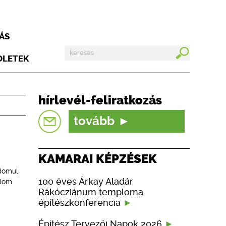
ÁS
DLETEK
hírlevél-feliratkozás
tovább
KAMARAI KÉPZÉSEK
domul,
100 éves Árkay Aladár
plom
Rákócziánum temploma
építészkonferencia
Építész Tervezői Napok 2026