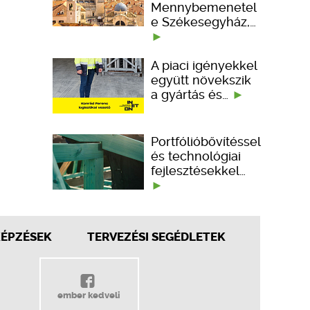
Mennybemenetel
e Székesegyház,…
A piaci igényekkel
együtt növekszik
a gyártás és…
Portfólióbővítéssel
és technológiai
fejlesztésekkel…
KÉPZÉSEK
TERVEZÉSI SEGÉDLETEK
ember kedveli