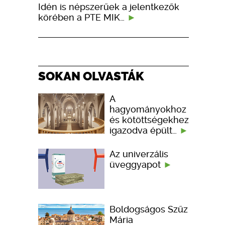
Idén is népszerűek a jelentkezők
körében a PTE MIK…
SOKAN OLVASTÁK
A
hagyományokhoz
és kötöttségekhez
igazodva épült…
Az univerzális
üveggyapot
Boldogságos Szűz
Mária