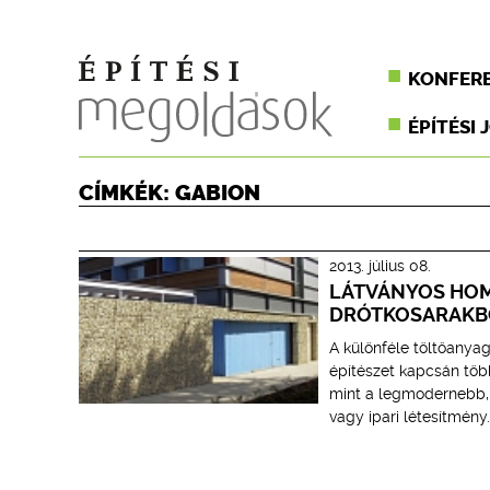
KONFER
ÉPÍTÉSI 
CÍMKÉK: GABION
2013. július 08.
LÁTVÁNYOS HOM
DRÓTKOSARAKB
A különféle töltőanyag
építészet kapcsán töb
mint a legmodernebb, 
vagy ipari létesítmény.