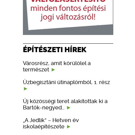
ÉPÍTÉSZETI HÍREK
Városrész, amit körülölel a
természet
Üzbegisztáni útinaplómból, 1. rész
Új közösségi teret alakítottak ki a
Bartók-negyed…
„A Jedlik” – Hetven év
iskolaépítészete