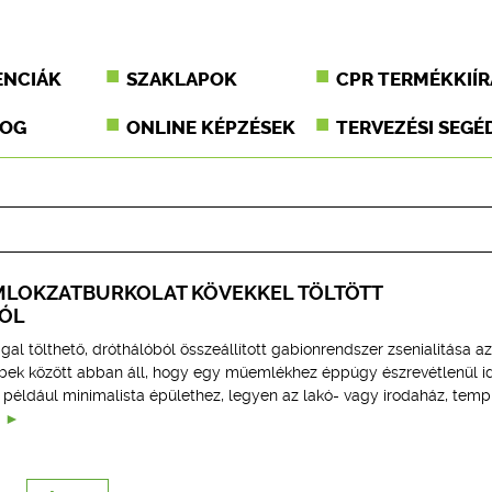
ENCIÁK
SZAKLAPOK
CPR TERMÉKKIÍR
JOG
ONLINE KÉPZÉSEK
TERVEZÉSI SEGÉ
LOKZATBURKOLAT KÖVEKKEL TÖLTÖTT
ÓL
gal tölthető, dróthálóból összeállított gabionrendszer zsenialitása az
bek között abban áll, hogy egy műemlékhez éppúgy észrevétlenül i
például minimalista épülethez, legyen az lakó- vagy irodaház, tem