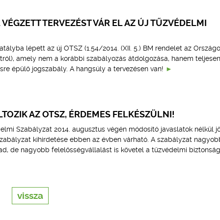
VÉGZETT TERVEZÉST VÁR EL AZ ÚJ TŰZVÉDELMI
atályba lépett az új OTSZ (1.54/2014. (XII. 5.) BM rendelet az Ország
ról), amely nem a korábbi szabályozás átdolgozása, hanem teljesen 
sre épülő jogszabály. A hangsúly a tervezésen van!
OZIK AZ OTSZ, ÉRDEMES FELKÉSZÜLNI!
elmi Szabályzat 2014. augusztus végén módosító javaslatok nélkül jö
 szabályzat kihirdetése ebben az évben várható. A szabályzat nagyob
ad, de nagyobb felelősségvállalást is követel a tűzvédelmi biztonsá
vissza