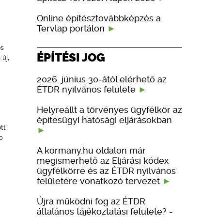
Online építésztovábbképzés a
Tervlap portálon
os
ÉPÍTÉSI JOG
új,
2026. június 30-ától elérhető az
ÉTDR nyilvános felülete
Helyreállt a törvényes ügyfélkör az
építésügyi hatósági eljárásokban
tt
b
g
A kormany.hu oldalon már
megismerhető az Eljárási kódex
ügyfélkörre és az ÉTDR nyilvános
felületére vonatkozó tervezet
Újra működni fog az ÉTDR
általános tájékoztatási felülete? -