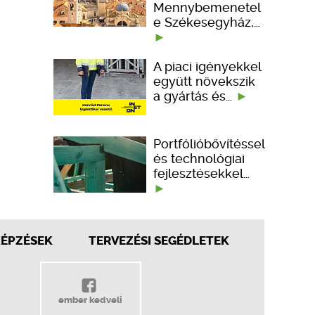
Mennybemenetel
e Székesegyház,…
A piaci igényekkel
együtt növekszik
a gyártás és…
Portfólióbővítéssel
és technológiai
fejlesztésekkel…
KÉPZÉSEK
TERVEZÉSI SEGÉDLETEK
ember kedveli