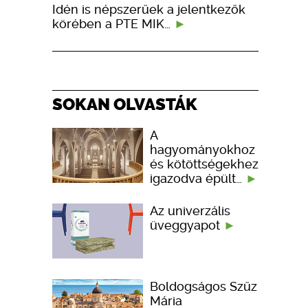
Idén is népszerűek a jelentkezők
körében a PTE MIK…
SOKAN OLVASTÁK
A
hagyományokhoz
és kötöttségekhez
igazodva épült…
Az univerzális
üveggyapot
Boldogságos Szűz
Mária