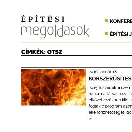
KONFER
ÉPÍTÉSI 
CÍMKÉK: OTSZ
2016. január 18.
KORSZERŰSÍTÉSI
2015 tűzvédelmi szem
hanem a társasházak e
elkövetkezőkben kiírt, 
fogják e program azon
ellenőrizhetőségét, do