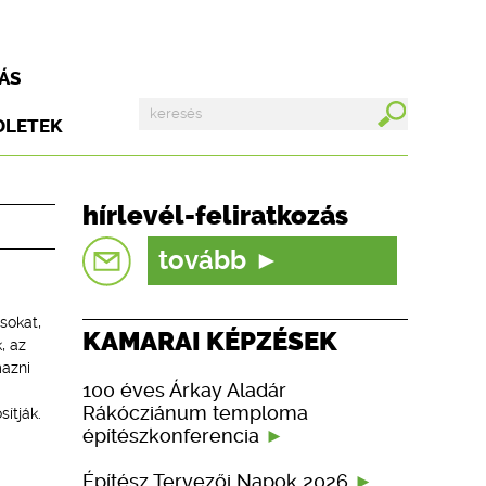
ÁS
DLETEK
hírlevél-feliratkozás
tovább
sokat,
KAMARAI KÉPZÉSEK
, az
mazni
100 éves Árkay Aladár
Rákócziánum temploma
ítják.
építészkonferencia
Építész Tervezői Napok 2026