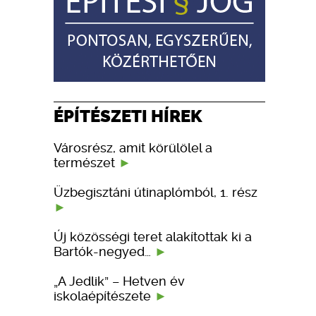
ÉPÍTÉSZETI HÍREK
Városrész, amit körülölel a
természet
Üzbegisztáni útinaplómból, 1. rész
Új közösségi teret alakítottak ki a
Bartók-negyed…
„A Jedlik” – Hetven év
iskolaépítészete