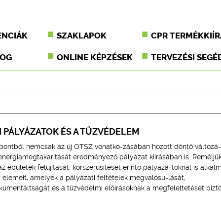
ENCIÁK
SZAKLAPOK
CPR TERMÉKKIÍR
JOG
ONLINE KÉPZÉSEK
TERVEZÉSI SEGÉ
 PÁLYÁZATOK ÉS A TŰZVÉDELEM
pontból nemcsak az új OTSZ vonatko-zásában hozott döntő változá-
nergiamegtakarítását eredményező pályázat kiírásában is. Reméljük
az épületek felújítását, korszerűsítését érintő pályáza-toknál is alkal
 elemeit, amelyek a pályázati feltételek megvalósu-lását,
kumentáltságát és a tűzvédelmi előírásoknak a megfeleltetését biztos