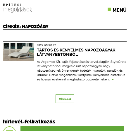
MENÜ
KONFERENCIÁK
CÍMKÉK: NAPOZÓÁGY
SZAKLAPOK
2015. április 27.
CPR TERMÉKKIÍRÁS
TARTÓS ÉS KÉNYELMES NAPOZÓÁGYAK
LÁTVÁNYBETONBÓL
ÉPÍTÉSI JOG
Az Argomex Kft. saját fejlesztése és tervei alapján, StyleCrete
látványbetonból megvalósult napozóágyak nagy
népszerűségnek örvendenek hotelek, nyaralók, panziók és
ONLINE KÉPZÉSEK
üdülők, illetve magánházak kertjeinek kényelmes, esztétikus
és hosszú éveken át megbízható bútorelemeként.
TERVEZÉSI SEGÉDLETEK
vissza
hírlevél-feliratkozás