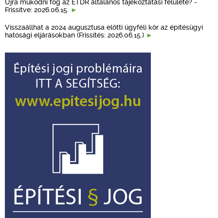
Újra működni fog az ÉTDR általános tájékoztatási felülete? -
Frissítve: 2026.06.15.
Visszaállhat a 2024 augusztusa előtti ügyféli kör az építésügyi
hatósági eljárásokban (Frissítés: 2026.06.15.)