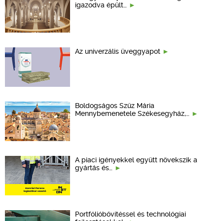
igazodva épült…
Az univerzális üveggyapot
Boldogságos Szűz Mária
Mennybemenetele Székesegyház,…
A piaci igényekkel együtt növekszik a
gyártás és…
Portfólióbővítéssel és technológiai