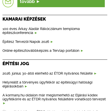
tovább
KAMARAI KÉPZÉSEK
100 éves Árkay Aladár Rákócziánum temploma
építészkonferencia
Építész Tervezői Napok 2026
Online építésztovábbképzés a Tervlap portálon
ÉPÍTÉSI JOG
2026. június 30-ától elérhető az ÉTDR nyilvános felülete
Helyreállt a törvényes ügyfélkör az építésügyi hatósági
eljárásokban
A kormany.hu oldalon már megismerhető az Eljárási kódex
ügyfélkörre és az ÉTDR nyilvános felületére vonatkozó tervezet