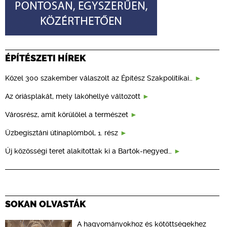
ÉPÍTÉSZETI HÍREK
Közel 300 szakember válaszolt az Építész Szakpolitikai…
Az óriásplakát, mely lakóhellyé változott
Városrész, amit körülölel a természet
Üzbegisztáni útinaplómból, 1. rész
Új közösségi teret alakítottak ki a Bartók-negyed…
SOKAN OLVASTÁK
A hagyományokhoz és kötöttségekhez