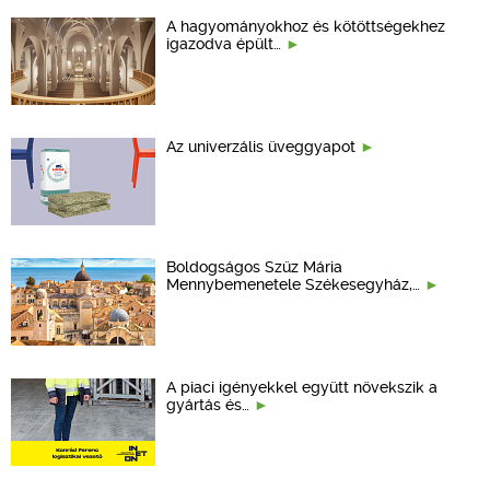
A hagyományokhoz és kötöttségekhez
igazodva épült…
Az univerzális üveggyapot
Boldogságos Szűz Mária
Mennybemenetele Székesegyház,…
A piaci igényekkel együtt növekszik a
gyártás és…