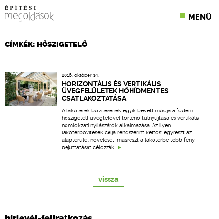
MENÜ
KONFERENCIÁK
CÍMKÉK: HŐSZIGETELŐ
SZAKLAPOK
2016. október 14.
CPR TERMÉKKIÍRÁS
HORIZONTÁLIS ÉS VERTIKÁLIS
ÜVEGFELÜLETEK HŐHÍDMENTES
CSATLAKOZTATÁSA
ÉPÍTÉSI JOG
A lakóterek bővítésének egyik bevett módja a födém
hőszigetelt üvegtetővel történő túlnyújtása és vertikális
ONLINE KÉPZÉSEK
homlokzati nyílászárók alkalmazása. Az ilyen
lakótérbővítések célja rendszerint kettős: egyrészt az
alapterület növelését, másrészt a lakótérbe több fény
TERVEZÉSI SEGÉDLETEK
bejuttatását célozzák.
vissza
hírlevél-feliratkozás