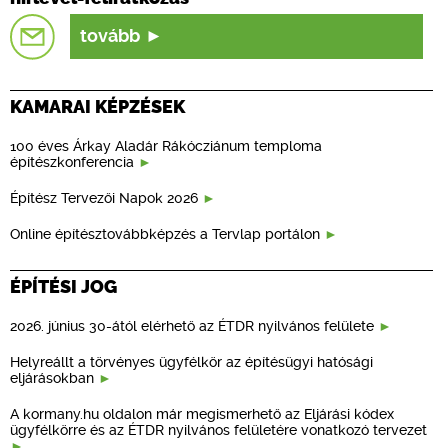
tovább
KAMARAI KÉPZÉSEK
100 éves Árkay Aladár Rákócziánum temploma
építészkonferencia
Építész Tervezői Napok 2026
Online építésztovábbképzés a Tervlap portálon
ÉPÍTÉSI JOG
2026. június 30-ától elérhető az ÉTDR nyilvános felülete
Helyreállt a törvényes ügyfélkör az építésügyi hatósági
eljárásokban
A kormany.hu oldalon már megismerhető az Eljárási kódex
ügyfélkörre és az ÉTDR nyilvános felületére vonatkozó tervezet