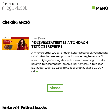
MENÜ
KONFERENCIÁK
CÍMKÉK: AKCIÓ
SZAKLAPOK
2020. június 11.
CPR TERMÉKKIÍRÁS
PÉNZVISSZATÉRÍTÉS A TONDACH
TETŐCSEREPEKRE!
ÉPÍTÉSI JOG
A Wienerberger Zrt. a Tondach kerámiacserepek vásárlására
szóló pénzvisszatérítési promóciót hirdet végfelhasználók
részére. Ajánlja Ön is ügyfeleinek a kiváló minőségű Tondach
ONLINE KÉPZÉSEK
kerámia tetőcserepeket, amelyekkel nemcsak a tető lesz
időtállóan szép, de az építtető is spórolhat akár 60.000 Ft-
ot!
TERVEZÉSI SEGÉDLETEK
vissza
hírlevél-feliratkozás