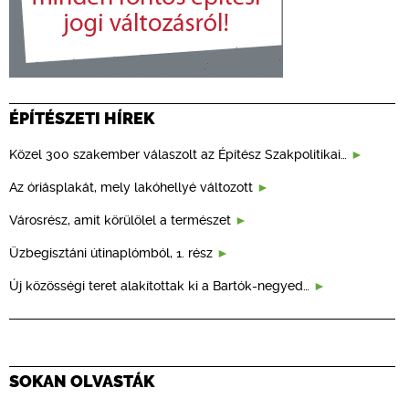
ÉPÍTÉSZETI HÍREK
Közel 300 szakember válaszolt az Építész Szakpolitikai…
Az óriásplakát, mely lakóhellyé változott
Városrész, amit körülölel a természet
Üzbegisztáni útinaplómból, 1. rész
Új közösségi teret alakítottak ki a Bartók-negyed…
SOKAN OLVASTÁK