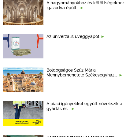
A hagyományokhoz és kötöttségekhez
igazodva épült…
Az univerzális üveggyapot
Boldogságos Szűz Mária
Mennybemenetele Székesegyház,…
A piaci igényekkel együtt növekszik a
gyártás és…