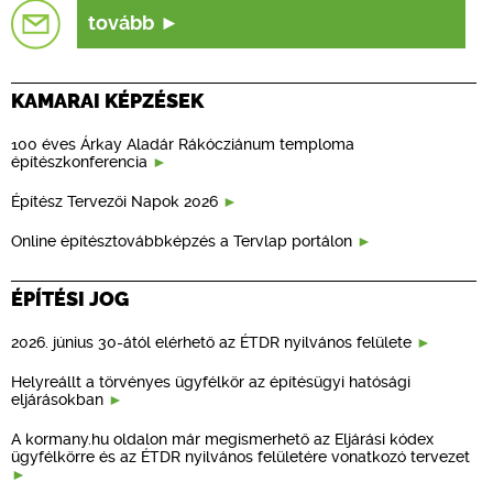
tovább
KAMARAI KÉPZÉSEK
100 éves Árkay Aladár Rákócziánum temploma
építészkonferencia
Építész Tervezői Napok 2026
Online építésztovábbképzés a Tervlap portálon
ÉPÍTÉSI JOG
2026. június 30-ától elérhető az ÉTDR nyilvános felülete
Helyreállt a törvényes ügyfélkör az építésügyi hatósági
eljárásokban
A kormany.hu oldalon már megismerhető az Eljárási kódex
ügyfélkörre és az ÉTDR nyilvános felületére vonatkozó tervezet