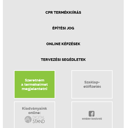
CPR TERMÉKKIÍRÁS
ÉPÍTÉSI JOG
ONLINE KÉPZÉSEK
TERVEZÉSI SEGÉDLETEK
Szeretném
Szaklap-
a termékeimet
előfizetés
megjelentetni
Kiadványaink
online:
ember kedveli