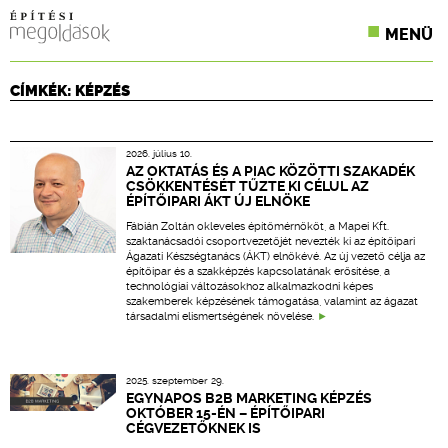
MENÜ
KONFERENCIÁK
CÍMKÉK: KÉPZÉS
SZAKLAPOK
2026. július 10.
CPR TERMÉKKIÍRÁS
AZ OKTATÁS ÉS A PIAC KÖZÖTTI SZAKADÉK
CSÖKKENTÉSÉT TŰZTE KI CÉLUL AZ
ÉPÍTŐIPARI ÁKT ÚJ ELNÖKE
ÉPÍTÉSI JOG
Fábián Zoltán okleveles építőmérnököt, a Mapei Kft.
szaktanácsadói csoportvezetőjét nevezték ki az építőipari
ONLINE KÉPZÉSEK
Ágazati Készségtanács (ÁKT) elnökévé. Az új vezető célja az
építőipar és a szakképzés kapcsolatának erősítése, a
technológiai változásokhoz alkalmazkodni képes
TERVEZÉSI SEGÉDLETEK
szakemberek képzésének támogatása, valamint az ágazat
társadalmi elismertségének növelése.
2025. szeptember 29.
EGYNAPOS B2B MARKETING KÉPZÉS
OKTÓBER 15-ÉN – ÉPÍTŐIPARI
CÉGVEZETŐKNEK IS