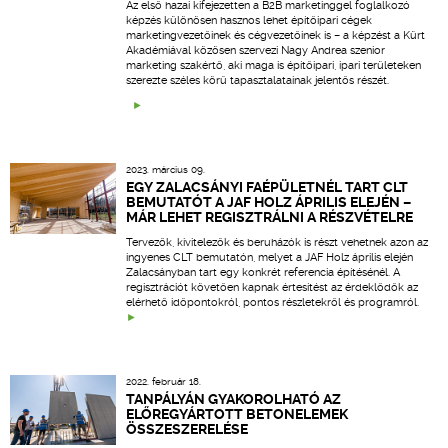
Az első hazai kifejezetten a B2B marketinggel foglalkozó
képzés különösen hasznos lehet építőipari cégek
marketingvezetőinek és cégvezetőinek is – a képzést a Kürt
Akadémiával közösen szervezi Nagy Andrea szenior
marketing szakértő, aki maga is építőipari, ipari területeken
szerezte széles körű tapasztalatainak jelentős részét.
2023. március 09.
EGY ZALACSÁNYI FAÉPÜLETNÉL TART CLT
BEMUTATÓT A JAF HOLZ ÁPRILIS ELEJÉN –
MÁR LEHET REGISZTRÁLNI A RÉSZVÉTELRE
Tervezők, kivitelezők és beruházók is részt vehetnek azon az
ingyenes CLT bemutatón, melyet a JAF Holz április elején
Zalacsányban tart egy konkrét referencia építésénél. A
regisztrációt követően kapnak értesítést az érdeklődők az
elérhető időpontokról, pontos részletekről és programról.
2022. február 18.
TANPÁLYÁN GYAKOROLHATÓ AZ
ELŐREGYÁRTOTT BETONELEMEK
ÖSSZESZERELÉSE