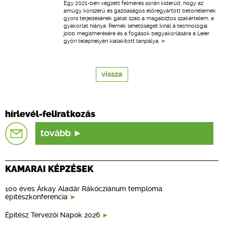
Egy 2021-ben végzett felmérés során kiderült, hogy az
amúgy korszerű és gazdaságos előregyártott betonelemek
gyors terjedésének gátat szab a magabiztos szakértelem, a
gyakorlat hiánya. Remek lehetőséget kínál a technológia
jobb megismerésére és a fogások begyakorlására a Leier
győri telephelyén kialakított tanpálya.
vissza
hírlevél-feliratkozás
tovább
KAMARAI KÉPZÉSEK
100 éves Árkay Aladár Rákócziánum temploma
építészkonferencia
Építész Tervezői Napok 2026