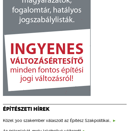
ÉPÍTÉSZETI HÍREK
Közel 300 szakember válaszolt az Építész Szakpolitikai…
Az óriásplakát, mely lakóhellyé változott