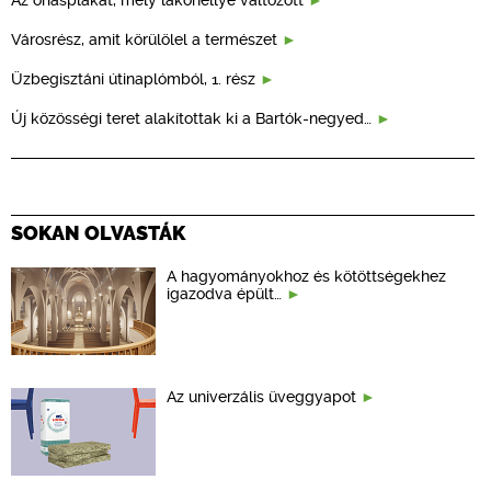
Városrész, amit körülölel a természet
Üzbegisztáni útinaplómból, 1. rész
Új közösségi teret alakítottak ki a Bartók-negyed…
SOKAN OLVASTÁK
A hagyományokhoz és kötöttségekhez
igazodva épült…
Az univerzális üveggyapot