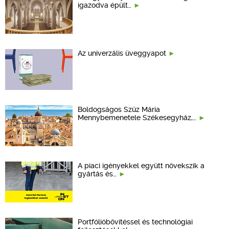
igazodva épült…
Az univerzális üveggyapot
Boldogságos Szűz Mária
Mennybemenetele Székesegyház,…
A piaci igényekkel együtt növekszik a
gyártás és…
Portfólióbővítéssel és technológiai