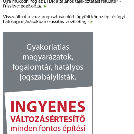
Újra működni fog az ÉTDR általános tájékoztatási felülete? -
Frissítve: 2026.06.15.
Visszaállhat a 2024 augusztusa előtti ügyféli kör az építésügyi
hatósági eljárásokban (Frissítés: 2026.06.15.)