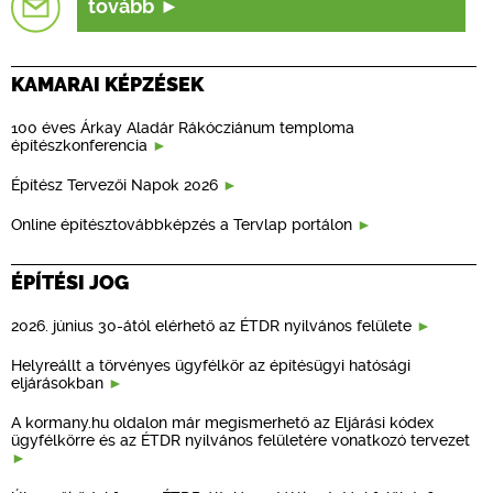
tovább
KAMARAI KÉPZÉSEK
100 éves Árkay Aladár Rákócziánum temploma
építészkonferencia
Építész Tervezői Napok 2026
Online építésztovábbképzés a Tervlap portálon
ÉPÍTÉSI JOG
2026. június 30-ától elérhető az ÉTDR nyilvános felülete
Helyreállt a törvényes ügyfélkör az építésügyi hatósági
eljárásokban
A kormany.hu oldalon már megismerhető az Eljárási kódex
ügyfélkörre és az ÉTDR nyilvános felületére vonatkozó tervezet