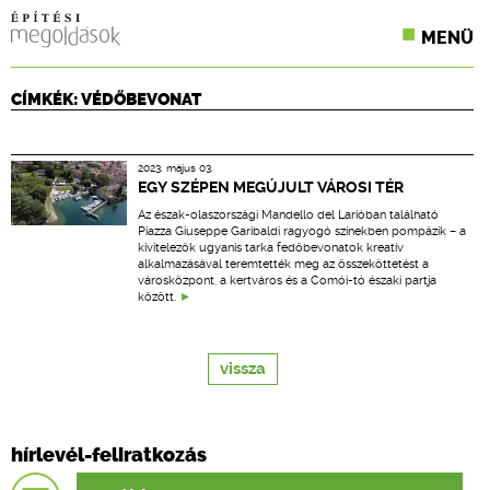
MENÜ
KONFERENCIÁK
CÍMKÉK: VÉDŐBEVONAT
SZAKLAPOK
2023. május 03.
CPR TERMÉKKIÍRÁS
EGY SZÉPEN MEGÚJULT VÁROSI TÉR
Az észak-olaszországi Mandello del Larióban található
ÉPÍTÉSI JOG
Piazza Giuseppe Garibaldi ragyogó színekben pompázik – a
kivitelezők ugyanis tarka fedőbevonatok kreatív
alkalmazásával teremtették meg az összeköttetést a
ONLINE KÉPZÉSEK
városközpont, a kertváros és a Comói-tó északi partja
között.
TERVEZÉSI SEGÉDLETEK
vissza
hírlevél-feliratkozás