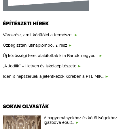
ÉPÍTÉSZETI HÍREK
Városrész, amit körülölel a természet
Üzbegisztáni útinaplómból, 1. rész
Új közösségi teret alakítottak ki a Bartók-negyed…
„A Jedlik” – Hetven év iskolaépítészete
Idén is népszerűek a jelentkezők körében a PTE MIK…
SOKAN OLVASTÁK
A hagyományokhoz és kötöttségekhez
igazodva épült…