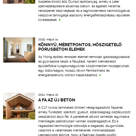
összetevőkből álló Durisol építőanyag, amely a Leier
szerkezetépítésre alkalmas beton- és égetett kerámia
rendszereit teszi teljessé, és a legmodernebb technológiával
készülve támogatja alacsony energiafelhasználású épületek
kivitelezését.
2025. május 14.
KÖNNYŰ, MÉRETPONTOS, HŐSZIGETELŐ
PÓRUSBETON ELEMEK
Az Ytong építési rendszer elemei nemcsak gazdaságosabbá
és gyorsabbá teszik a felújítást, hanem kiemelkedő
épületfizikai tulajdonságuknak köszönhetően hozzájárulnak
egy biztonságos, hosszú távon fenntartható és
energiahatékony otthon kialakításához.
2024. május 21.
A FA AZ ÚJ BETON
A CLT (cross laminated timber) rétegragasztott fapanel,
amely fűrészelt, szárított, gyalult, szilárdságilag osztályozott
deszkákból épül fel. A paneleket alkotó lamellák egymásra
merőleges szálirányban vannak összeragasztva. Ez a
ragasztási technológia biztosítja a dagadás, zsugorodás,
valamint a vetemedés mértékének minimalizálását.
Legnagyobb előnye, hogy a faanyag összes pozitív