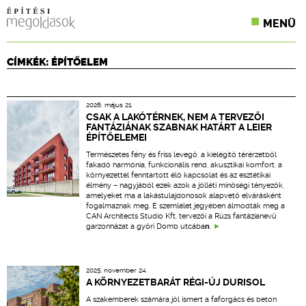
MENÜ
KONFERENCIÁK
CÍMKÉK: ÉPÍTŐELEM
SZAKLAPOK
2026. május 21.
CPR TERMÉKKIÍRÁS
CSAK A LAKÓTÉRNEK, NEM A TERVEZŐI
FANTÁZIÁNAK SZABNAK HATÁRT A LEIER
ÉPÍTŐELEMEI
ÉPÍTÉSI JOG
Természetes fény és friss levegő, a kielégítő térérzetből
fakadó harmónia, funkcionális rend, akusztikai komfort, a
ONLINE KÉPZÉSEK
környezettel fenntartott élő kapcsolat és az esztétikai
élmény – nagyjából ezek azok a jólléti minőségi tényezők,
amelyeket ma a lakástulajdonosok alapvető elvárásként
TERVEZÉSI SEGÉDLETEK
fogalmaznak meg. E szemlélet jegyében álmodták meg a
CAN Architects Studio Kft. tervezői a Rúzs fantázianevű
garzonházat a győri Domb utcába
n
.
2025. november 24.
A KÖRNYEZETBARÁT RÉGI-ÚJ DURISOL
A szakemberek számára jól ismert a faforgács és beton