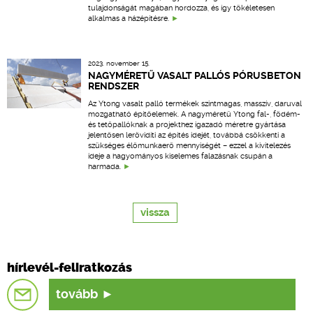
tulajdonságát magában hordozza, és így tökéletesen
alkalmas a házépítésre.
2023. november 15.
NAGYMÉRETŰ VASALT PALLÓS PÓRUSBETON
RENDSZER
Az Ytong vasalt palló termékek szintmagas, masszív, daruval
mozgatható építőelemek. A nagyméretű Ytong fal-, födém-
és tetőpallóknak a projekthez igazadó méretre gyártása
jelentősen lerövidíti az építés idejét, továbbá csökkenti a
szükséges élőmunkaerő mennyiségét – ezzel a kivitelezés
ideje a hagyományos kiselemes falazásnak csupán a
harmada.
vissza
hírlevél-feliratkozás
tovább