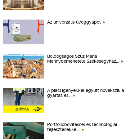
Az univerzális üveggyapot
Boldogságos Szűz Mária
Mennybemenetele Székesegyház,…
A piaci igényekkel együtt növekszik a
gyártás és…
Portfólióbővítéssel és technológiai
fejlesztésekkel…