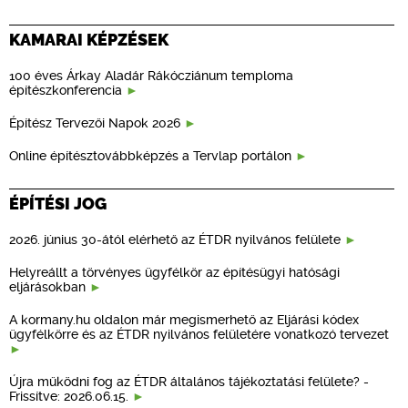
KAMARAI KÉPZÉSEK
100 éves Árkay Aladár Rákócziánum temploma
építészkonferencia
Építész Tervezői Napok 2026
Online építésztovábbképzés a Tervlap portálon
ÉPÍTÉSI JOG
2026. június 30-ától elérhető az ÉTDR nyilvános felülete
Helyreállt a törvényes ügyfélkör az építésügyi hatósági
eljárásokban
A kormany.hu oldalon már megismerhető az Eljárási kódex
ügyfélkörre és az ÉTDR nyilvános felületére vonatkozó tervezet
Újra működni fog az ÉTDR általános tájékoztatási felülete? -
Frissítve: 2026.06.15.