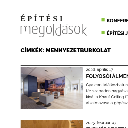
KONFER
ÉPÍTÉSI 
CÍMKÉK: MENNYEZETBURKOLAT
2026. április 17.
FOLYOSÓI ÁLME
Gyakran találkozhatunk
tér szabadon hagyása 
kínál a Knauf Ceiling 
alkalmazása a gépésze
2025. február 07.