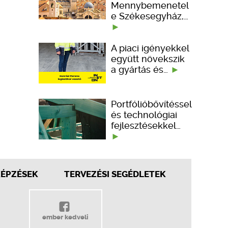
Mennybemenetel
e Székesegyház,…
A piaci igényekkel
együtt növekszik
a gyártás és…
Portfólióbővítéssel
és technológiai
fejlesztésekkel…
KÉPZÉSEK
TERVEZÉSI SEGÉDLETEK
ember kedveli