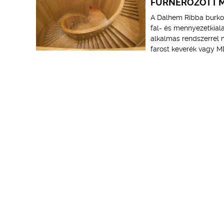
FURNÉROZOTT M
A Dalhem Ribba burkola
fal- és mennyezetkiala
alkalmas rendszerrel m
farost keverék vagy MD