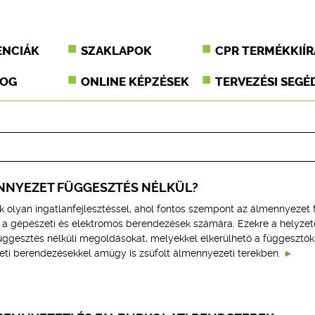
ENCIÁK
SZAKLAPOK
CPR TERMÉKKIÍR
JOG
ONLINE KÉPZÉSEK
TERVEZÉSI SEGÉ
NNYEZET FÜGGESZTÉS NÉLKÜL?
 olyan ingatlanfejlesztéssel, ahol fontos szempont az álmennyezet f
a gépészeti és elektromos berendezések számára. Ezekre a helyzet
függesztés nélküli megoldásokat, melyekkel elkerülhető a függesztők
ti berendezésekkel amúgy is zsúfolt álmennyezeti terekben.