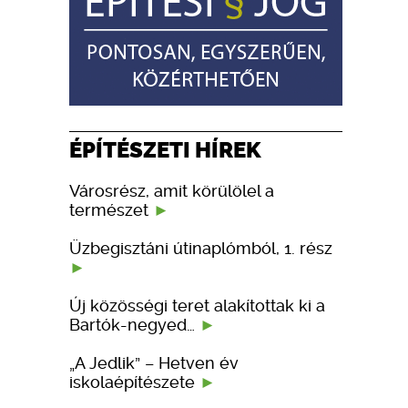
ÉPÍTÉSZETI HÍREK
Városrész, amit körülölel a
természet
Üzbegisztáni útinaplómból, 1. rész
Új közösségi teret alakítottak ki a
Bartók-negyed…
„A Jedlik” – Hetven év
iskolaépítészete