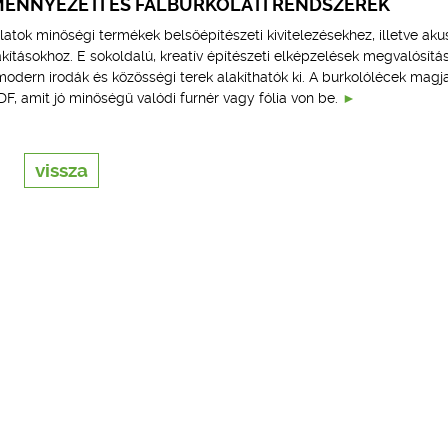
ENNYEZETI ÉS FALBURKOLATI RENDSZEREK
tok minőségi termékek belsőépítészeti kivitelezésekhez, illetve aku
kításokhoz. E sokoldalú, kreatív építészeti elképzelések megvalósítá
odern irodák és közösségi terek alakíthatók ki. A burkolólécek magj
F, amit jó minőségű valódi furnér vagy fólia von be.
vissza