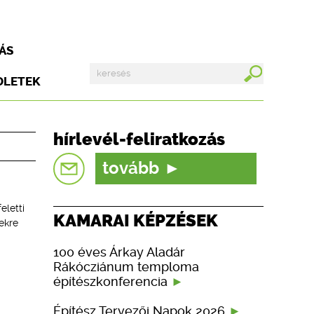
ÁS
DLETEK
hírlevél-feliratkozás
tovább
eletti
KAMARAI KÉPZÉSEK
ekre
100 éves Árkay Aladár
Rákócziánum temploma
építészkonferencia
Építész Tervezői Napok 2026