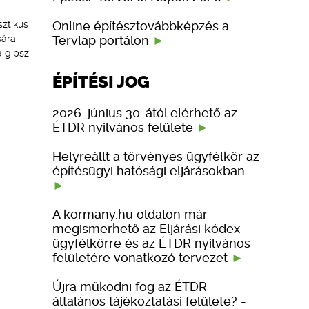
Online építésztovábbképzés a
sztikus
Tervlap portálon
sára
a gipsz-
ÉPÍTÉSI JOG
2026. június 30-ától elérhető az
ÉTDR nyilvános felülete
Helyreállt a törvényes ügyfélkör az
építésügyi hatósági eljárásokban
A kormany.hu oldalon már
megismerhető az Eljárási kódex
ügyfélkörre és az ÉTDR nyilvános
felületére vonatkozó tervezet
Újra működni fog az ÉTDR
általános tájékoztatási felülete? -