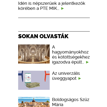
Idén is népszerűek a jelentkezők
körében a PTE MIK…
SOKAN OLVASTÁK
A
hagyományokhoz
és kötöttségekhez
igazodva épült…
Az univerzális
üveggyapot
Boldogságos Szűz
Mária