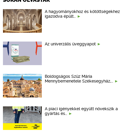
A hagyományokhoz és kötöttségekhez
igazodva épült…
Az univerzális üveggyapot
Boldogságos Szűz Mária
Mennybemenetele Székesegyház,…
A piaci igényekkel együtt növekszik a
gyártás és…