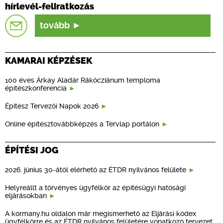
hírlevél-feliratkozás
tovább
KAMARAI KÉPZÉSEK
100 éves Árkay Aladár Rákócziánum temploma
építészkonferencia
Építész Tervezői Napok 2026
Online építésztovábbképzés a Tervlap portálon
ÉPÍTÉSI JOG
2026. június 30-ától elérhető az ÉTDR nyilvános felülete
Helyreállt a törvényes ügyfélkör az építésügyi hatósági
eljárásokban
A kormany.hu oldalon már megismerhető az Eljárási kódex
ügyfélkörre és az ÉTDR nyilvános felületére vonatkozó tervezet