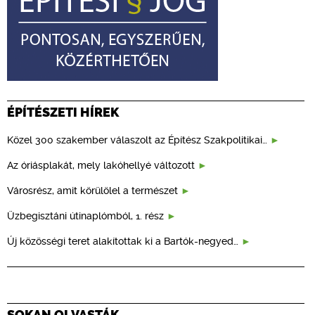
ÉPÍTÉSZETI HÍREK
Közel 300 szakember válaszolt az Építész Szakpolitikai…
Az óriásplakát, mely lakóhellyé változott
Városrész, amit körülölel a természet
Üzbegisztáni útinaplómból, 1. rész
Új közösségi teret alakítottak ki a Bartók-negyed…
SOKAN OLVASTÁK