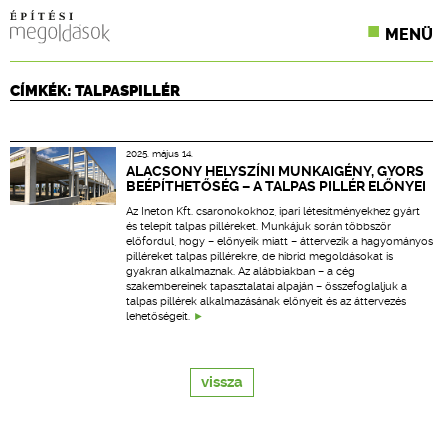
MENÜ
KONFERENCIÁK
CÍMKÉK: TALPASPILLÉR
SZAKLAPOK
2025. május 14.
CPR TERMÉKKIÍRÁS
ALACSONY HELYSZÍNI MUNKAIGÉNY, GYORS
BEÉPÍTHETŐSÉG – A TALPAS PILLÉR ELŐNYEI
ÉPÍTÉSI JOG
Az Ineton Kft. csaronokokhoz, ipari létesítményekhez gyárt
és telepít talpas pilléreket. Munkájuk során többször
előfordul, hogy – előnyeik miatt – áttervezik a hagyományos
ONLINE KÉPZÉSEK
pilléreket talpas pillérekre, de hibrid megoldásokat is
gyakran alkalmaznak. Az alábbiakban – a cég
szakembereinek tapasztalatai alpaján – összefoglaljuk a
TERVEZÉSI SEGÉDLETEK
talpas pillérek alkalmazásának előnyeit és az áttervezés
lehetőségeit.
vissza