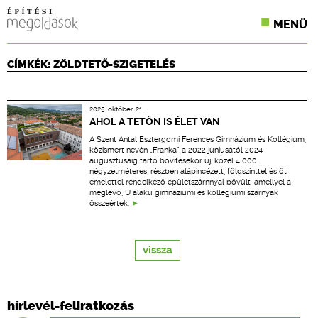
MENÜ
KONFERENCIÁK
CÍMKÉK: ZÖLDTETŐ-SZIGETELÉS
SZAKLAPOK
2025. október 21.
CPR TERMÉKKIÍRÁS
AHOL A TETŐN IS ÉLET VAN
A Szent Antal Esztergomi Ferences Gimnázium és Kollégium,
ÉPÍTÉSI JOG
közismert nevén „Franka”, a 2022 júniusától 2024
augusztusáig tartó bővítésekor új, közel 4 000
négyzetméteres, részben alápincézett, földszinttel és öt
ONLINE KÉPZÉSEK
emelettel rendelkező épületszárnnyal bővült, amellyel a
meglévő, U alakú gimnáziumi és kollégiumi szárnyak
összeértek.
TERVEZÉSI SEGÉDLETEK
vissza
hírlevél-feliratkozás