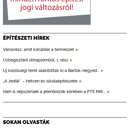
ÉPÍTÉSZETI HÍREK
Városrész, amit körülölel a természet
Üzbegisztáni útinaplómból, 1. rész
Új közösségi teret alakítottak ki a Bartók-negyed…
„A Jedlik” – Hetven év iskolaépítészete
Idén is népszerűek a jelentkezők körében a PTE MIK…
SOKAN OLVASTÁK