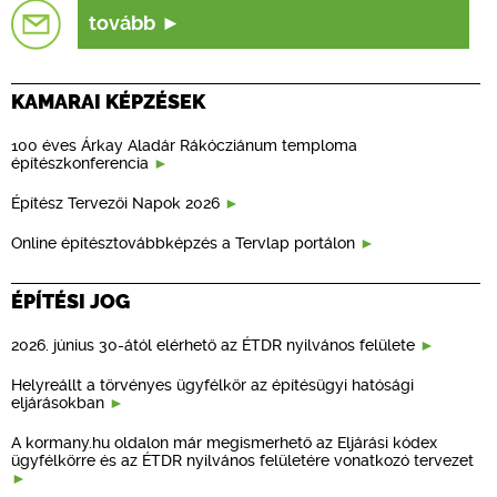
tovább
KAMARAI KÉPZÉSEK
100 éves Árkay Aladár Rákócziánum temploma
építészkonferencia
Építész Tervezői Napok 2026
Online építésztovábbképzés a Tervlap portálon
ÉPÍTÉSI JOG
2026. június 30-ától elérhető az ÉTDR nyilvános felülete
Helyreállt a törvényes ügyfélkör az építésügyi hatósági
eljárásokban
A kormany.hu oldalon már megismerhető az Eljárási kódex
ügyfélkörre és az ÉTDR nyilvános felületére vonatkozó tervezet