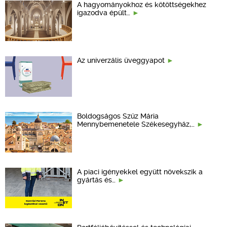
A hagyományokhoz és kötöttségekhez
igazodva épült…
Az univerzális üveggyapot
Boldogságos Szűz Mária
Mennybemenetele Székesegyház,…
A piaci igényekkel együtt növekszik a
gyártás és…