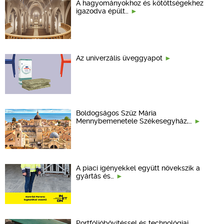
A hagyományokhoz és kötöttségekhez
igazodva épült…
Az univerzális üveggyapot
Boldogságos Szűz Mária
Mennybemenetele Székesegyház,…
A piaci igényekkel együtt növekszik a
gyártás és…
Portfólióbővítéssel és technológiai