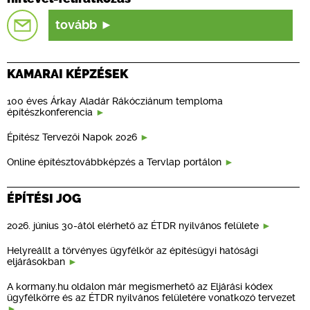
tovább
KAMARAI KÉPZÉSEK
100 éves Árkay Aladár Rákócziánum temploma
építészkonferencia
Építész Tervezői Napok 2026
Online építésztovábbképzés a Tervlap portálon
ÉPÍTÉSI JOG
2026. június 30-ától elérhető az ÉTDR nyilvános felülete
Helyreállt a törvényes ügyfélkör az építésügyi hatósági
eljárásokban
A kormany.hu oldalon már megismerhető az Eljárási kódex
ügyfélkörre és az ÉTDR nyilvános felületére vonatkozó tervezet