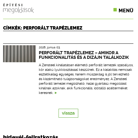
MENÜ
KONFERENCIÁK
CÍMKÉK: PERFORÁLT TRAPÉZLEMEZ
SZAKLAPOK
2026. június 03.
CPR TERMÉKKIÍRÁS
PERFORÁLT TRAPÉZLEMEZ – AMIKOR A
FUNKCIONALITÁS ÉS A DIZÁJN TALÁLKOZIK
ÉPÍTÉSI JOG
A Zensteel kínálatában elérhető perforált lemezek szabályos,
kör alakú lyukkiosztással készülnek. Ez a kialakítás nemcsak
esztétikailag egységes, hanem műszakilag is jól tervezhető
ONLINE KÉPZÉSEK
és kiszámítható tulajdonságokat eredményez. A Zensteel
perforált lemezei megbízható, hazai gyártású megoldást
kínálnak azoknak, akik funkcionális, időtálló acélterméket
TERVEZÉSI SEGÉDLETEK
keresnek.
vissza
hírlevél-feliratkozás