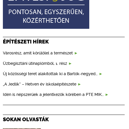
ÉPÍTÉSZETI HÍREK
Városrész, amit körülölel a természet
Üzbegisztáni útinaplómból, 1. rész
Új közösségi teret alakítottak ki a Bartók-negyed…
„A Jedlik” – Hetven év iskolaépítészete
Idén is népszerűek a jelentkezők körében a PTE MIK…
SOKAN OLVASTÁK