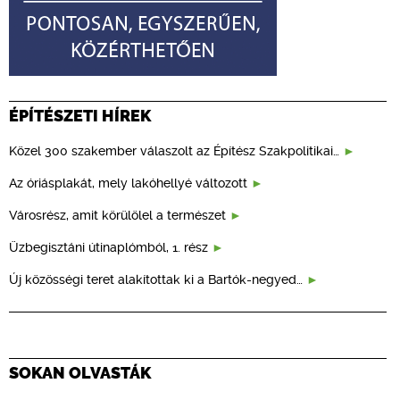
ÉPÍTÉSZETI HÍREK
Közel 300 szakember válaszolt az Építész Szakpolitikai…
Az óriásplakát, mely lakóhellyé változott
Városrész, amit körülölel a természet
Üzbegisztáni útinaplómból, 1. rész
Új közösségi teret alakítottak ki a Bartók-negyed…
SOKAN OLVASTÁK