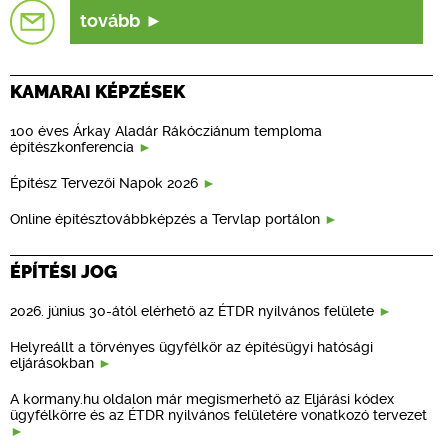
tovább
KAMARAI KÉPZÉSEK
100 éves Árkay Aladár Rákócziánum temploma
építészkonferencia
Építész Tervezői Napok 2026
Online építésztovábbképzés a Tervlap portálon
ÉPÍTÉSI JOG
2026. június 30-ától elérhető az ÉTDR nyilvános felülete
Helyreállt a törvényes ügyfélkör az építésügyi hatósági
eljárásokban
A kormany.hu oldalon már megismerhető az Eljárási kódex
ügyfélkörre és az ÉTDR nyilvános felületére vonatkozó tervezet