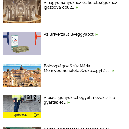
A hagyományokhoz és kötöttségekhez
igazodva épült…
Az univerzális üveggyapot
Boldogságos Szűz Mária
Mennybemenetele Székesegyház,…
A piaci igényekkel együtt növekszik a
gyártás és…