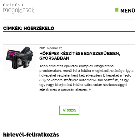
MENÜ
KONFERENCIÁK
CÍMKÉK: HŐÉRZÉKELŐ
SZAKLAPOK
2011. október 25.
CPR TERMÉKKIÍRÁS
HŐKÉPEK KÉSZÍTÉSE EGYSZERŰBBEN,
GYORSABBAN
ÉPÍTÉSI JOG
Több emeletes épületek komplex vizsgálatánál
problémaként merül fel a felület megközelíthetősége, így a
hőképeket részletenként kell elkészíteni. E képeket a Testo
ONLINE KÉPZÉSEK
885 hőkamera szoftvere automatikusan összefűzi, és így
egy nagy kiterjedésű felület változatlan részletességgel
jelenik meg a panorámaképen.
TERVEZÉSI SEGÉDLETEK
vissza
hírlevél-feliratkozás