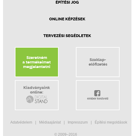
ÉPÍTÉSI JOG
ONLINE KÉPZÉSEK
TERVEZÉSI SEGÉDLETEK
Szeretném
Szaklap-
a termékeimet
előfizetés
megjelentetni
Kiadványaink
online:
ember kedveli
Adatvédelem
Médiaajánlat
Impresszum
Építési megoldások
© 2009–2016