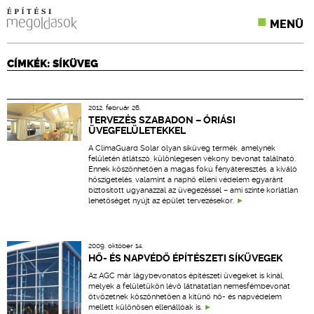
MENÜ
KONFERENCIÁK
CÍMKÉK: SÍKÜVEG
SZAKLAPOK
2012. február 26.
CPR TERMÉKKIÍRÁS
TERVEZÉS SZABADON – ÓRIÁSI
ÜVEGFELÜLETEKKEL
ÉPÍTÉSI JOG
A ClimaGuard Solar olyan síküveg termék, amelynek
felületén átlátszó, különlegesen vékony bevonat található.
Ennek köszönhetően a magas fokú fényáteresztés, a kiváló
ONLINE KÉPZÉSEK
hőszigetelés, valamint a naphő elleni védelem egyaránt
biztosított ugyanazzal az üvegezéssel – ami szinte korlátlan
lehetőséget nyújt az épület tervezésekor.
TERVEZÉSI SEGÉDLETEK
2009. október 14.
HŐ- ÉS NAPVÉDŐ ÉPÍTÉSZETI SÍKÜVEGEK
Az AGC már lágybevonatos építészeti üvegeket is kínál,
melyek a felületükön lévő láthatatlan nemesfémbevonat
ötvözetnek köszönhetően a kitűnő hő- és napvédelem
mellett különösen ellenállóak is.