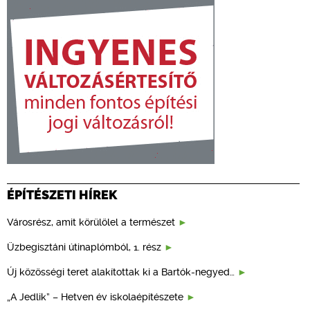
ÉPÍTÉSZETI HÍREK
Városrész, amit körülölel a természet
Üzbegisztáni útinaplómból, 1. rész
Új közösségi teret alakítottak ki a Bartók-negyed…
„A Jedlik” – Hetven év iskolaépítészete