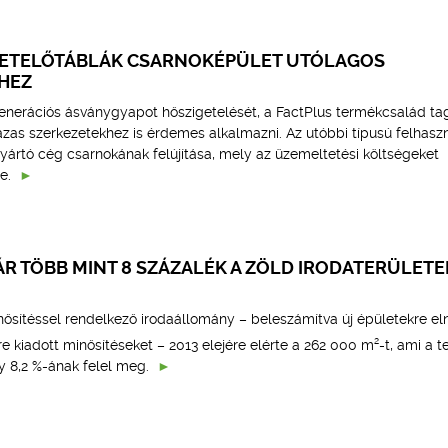
ETELŐTÁBLÁK CSARNOKÉPÜLET UTÓLAGOS
HEZ
generációs ásványgyapot hőszigetelését, a FactPlus termékcsalád tag
ázas szerkezetekhez is érdemes alkalmazni. Az utóbbi típusú felhasz
yártó cég csarnokának felújítása, mely az üzemeltetési költségeket
e.
R TÖBB MINT 8 SZÁZALÉK A ZÖLD IRODATERÜLETE
ősítéssel rendelkező irodaállomány – beleszámítva új épületekre el
2
 kiadott minősítéseket – 2013 elejére elérte a 262 000 m
-t, ami a t
 8,2 %-ának felel meg.