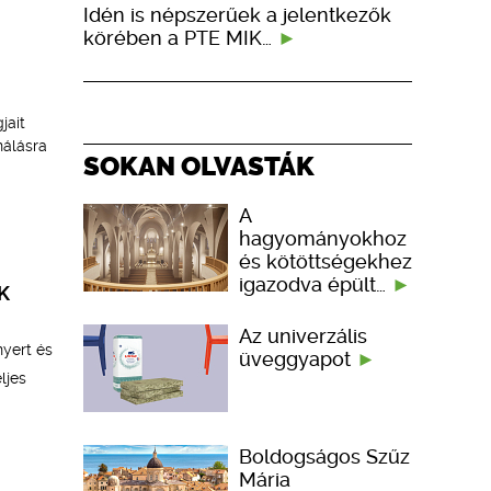
Idén is népszerűek a jelentkezők
körében a PTE MIK…
jait
nálásra
SOKAN OLVASTÁK
A
hagyományokhoz
és kötöttségekhez
igazodva épült…
K
Az univerzális
nyert és
üveggyapot
eljes
Boldogságos Szűz
Mária