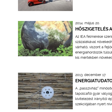
2014. május 20.
HŐSZIGETELÉS 
Az IEA felmérése szeri
százalékával növekedhe
várható, viszont a fej
energiahordozók túls
kis mértékben növeked
2013. december 17.
ENERGIATUDATO
A „passzívház" minősí
tapolcafői gyár vályog
kivitelezést irányító)
szekciójában nyert nívó