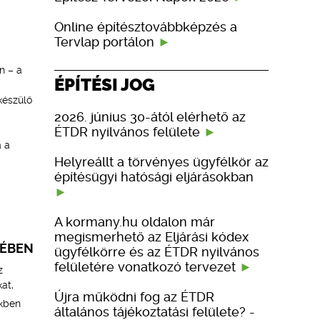
Online építésztovábbképzés a
Tervlap portálon
n – a
ÉPÍTÉSI JOG
készülő
2026. június 30-ától elérhető az
ÉTDR nyilvános felülete
 a
Helyreállt a törvényes ügyfélkör az
építésügyi hatósági eljárásokban
A kormany.hu oldalon már
megismerhető az Eljárási kódex
KÉBEN
ügyfélkörre és az ÉTDR nyilvános
felületére vonatkozó tervezet
z
at,
Újra működni fog az ÉTDR
ekben
általános tájékoztatási felülete? -