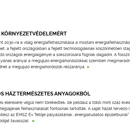
A KÖRNYEZETVÉDELEMÉRT
nt 2030-ra a világ energiafelhasználása a mostani energiafelhasznál
t: a fejlett országokban a fejlett technológiáknak köszönhetően sta
lődő országok energiaigényei a sokszorosára fognak dagadni. A fosszil
úlyának arányai a megújuló energiahordozókkal szemben megmaradn
het a megújuló energiahordozók részaránya.
S HÁZ TERMÉSZETES ANYAGOKBÓL
tés elérésére végül nem törekedtek, de például a több mint száz éve
téglájának felhasználását fontosnak tartották. A saját házát tervező (
 építész az ÉMSZ Év Tetője pályázatának „energiatudatos épületburok"
díjat tavasszal.