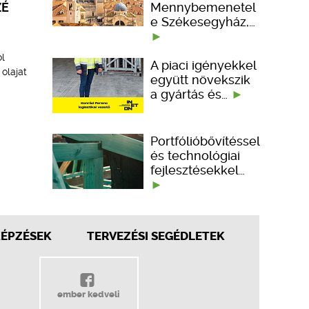
Mennybemenetel
ZÉ
e Székesegyház,…
ól
A piaci igényekkel
olajat
együtt növekszik
a gyártás és…
Portfólióbővítéssel
és technológiai
fejlesztésekkel…
KÉPZÉSEK
TERVEZÉSI SEGÉDLETEK
ember kedveli