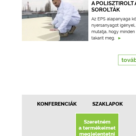
A POLISZTIROL
SOROLTÁK
Az EPS alapanyaga kőo
nyersanyagot igényel, 
mutatja, hogy minden e
takarít meg.
továb
KONFERENCIÁK
SZAKLAPOK
Szeretném
a termékeimet
megjelentetni