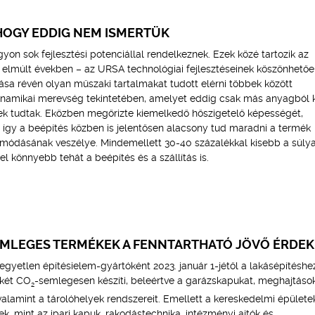
HOGY EDDIG NEM ISMERTÜK
on sok fejlesztési potenciállal rendelkeznek. Ezek közé tartozik az
elmúlt években – az URSA technológiai fejlesztéseinek köszönhetőe
ása révén olyan műszaki tartalmakat tudott elérni többek között
inamikai merevség tekintetében, amelyet eddig csak más anyagból 
k tudtak. Eközben megőrizte kiemelkedő hőszigetelő képességét,
, így a beépítés közben is jelentősen alacsony tud maradni a termék
módásának veszélye. Mindemellett 30-40 százalékkal kisebb a súlya
l könnyebb tehát a beépítés és a szállítás is.
EMLEGES TERMÉKEK A FENNTARTHATÓ JÖVŐ ÉRDE
gyetlen építésielem-gyártóként 2023. január 1-jétől a lakásépítéshe
ékét CO
-semlegesen készíti, beleértve a garázskapukat, meghajtások
2
valamint a tárolóhelyek rendszereit. Emellett a kereskedelmi épület
k, mint az ipari kapuk, rakodástechnika, intézményi ajtók és