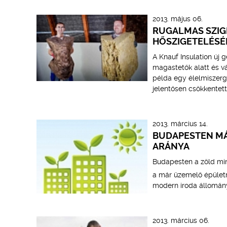
2013. május 06.
RUGALMAS SZIG
HŐSZIGETELÉSÉ
A Knauf Insulation új 
magastetők alatt és v
példa egy élelmiszerg
jelentősen csökkentett
2013. március 14.
BUDAPESTEN MÁ
ARÁNYA
Budapesten a zöld min
a már üzemelő épületre
modern iroda állomány
2013. március 06.