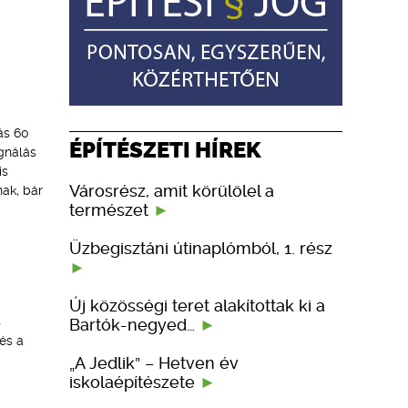
ás 60
ÉPÍTÉSZETI HÍREK
gnálás
is
Városrész, amit körülölel a
ak, bár
természet
Üzbegisztáni útinaplómból, 1. rész
Új közösségi teret alakítottak ki a
s
Bartók-negyed…
és a
„A Jedlik” – Hetven év
iskolaépítészete