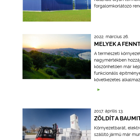
forgalomkorlátozó re
2022. március 26.
MELYEK A FENNT
A természeti környeze
nagymértékben hozzájár
köszönhetően már kép
funkcionális építmény
következetes alkalmaz
2017. április 13.
ZÖLDÍT A BAUMI
Környezetbarát, elekt
szállító jármű már mun