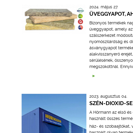
2024. május 27.
ÜVEGGYAPOT, A
Bizonyos termékek nagy
üveggyapot, amely az 
szálszerkezet módosít
nyomószilárdság és d
ásványgyapot terméke
alakvisszanyerő erejét
sérülésének, összenyo
megszokottnál. Ennyive
2023. augusztus 04.
SZÉN-DIOXID-S
A Hörmann az első és e
használt összes term
ház- és szobaajtókat, 
használt olyan terméke