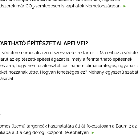
ndszerek már CO
-semlegesen is kaphatók Németországban.
2
ARTHATÓ ÉPÍTÉSZET ALAPELVEI?
t védelme nemcsak a zöld szervezetekre tartozik. Ma ehhez a véde
ul az építészeti-építési ágazat is, mely a fenntartható építésnek
es arra, hogy nem csak esztétikus, hanem klímasemleges, ugyanakk
eket hozzanak létre. Hogyan lehetséges ez? Néhány egyszerű szabá
ásával.
T
romos üzemű targoncák használatára áll át fokozatosan a Baumit; az 
kába állt a cég dorogi központi telephelyén.