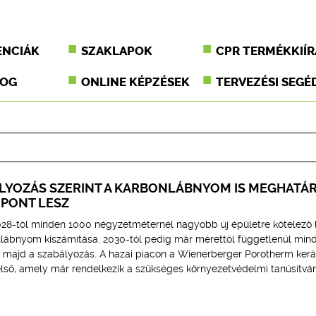
ENCIÁK
SZAKLAPOK
CPR TERMÉKKIÍR
JOG
ONLINE KÉPZÉSEK
TERVEZÉSI SEGÉ
ÁLYOZÁS SZERINT A KARBONLÁBNYOM IS MEGHATÁ
MPONT LESZ
28-tól minden 1000 négyzetméternél nagyobb új épületre kötelező 
onlábnyom kiszámítása. 2030-tól pedig már mérettől függetlenül mind
 majd a szabályozás. A hazai piacon a Wienerberger Porotherm ker
 első, amely már rendelkezik a szükséges környezetvédelmi tanúsítvá