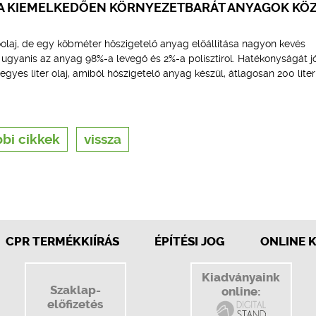
T A KIEMELKEDŐEN KÖRNYEZETBARÁT ANYAGOK KÖ
laj, de egy köbméter hőszigetelő anyag előállítása nagyon kevés
ugyanis az anyag 98%-a levegő és 2%-a polisztirol. Hatékonyságát j
gyes liter olaj, amiből hőszigetelő anyag készül, átlagosan 200 liter 
bi cikkek
vissza
CPR TERMÉKKIÍRÁS
ÉPÍTÉSI JOG
ONLINE 
Kiadványaink
Szaklap-
online:
előfizetés