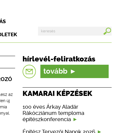
ÁS
DLETEK
hírlevél-feliratkozás
tovább
ROZÓ
KAMARAI KÉPZÉSEK
lesz az
en új
100 éves Árkay Aladár
ámia
Rákócziánum temploma
nnyal.
építészkonferencia
Építész Tervezői Napok 2026