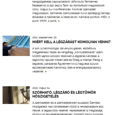
hangszigetelés kapcsolatáról, átforduló fémlemez
fedésekről is szó lesz a
Tető- és homlokzati megoldások
című, május 24-i konferencián. Konkrét szerkezeti
megoldások, termékek bemutatásán kívül építésjogi témájú
előadást is hallhatnak a résztvevők. Kamarai pontok: MÉK: 2
pont, MMK: 2 pont.
2011. szeptember 20.
MIÉRT KELL A LÉGZÁRÁST KOMOLYAN VENNI?
A sok új technológia, látványos gépek, esztétikus
megjelenésű házak és rengeteg „környezetbarát” szám
között sajnos sokszor elsikkad a légzárás kérdése, a
légtömör épület miben léte és főleg a miértje. Pedig a
légzárás, párazárás figyelmen kívül hagyása súlyos
épületszerkezeti károkhoz, illetve energiapazarláshoz
vezethet.
2010. május 04.
SZÓRHATÓ, LÉGZÁRÓ ÉS LÉGTÖMÖR
HŐSZIGETELÉS
A szerkezeten és a szerkezetekben duzzadó Demilec
hőszigetelő hab tökéletesen kitölti a rendelkezésre álló
helyet, a legapróbb réseket, repedéseket is megtalálja,
idomul az egyenetlenségekhez, mindezt káros nyomás