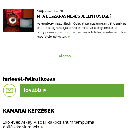
2009. november 18.
MI A LÉGZÁRÁSMÉRÉS JELENTŐSÉGE?
Az épületek használati módjával párhuzamosan változnak az
épületek légzárási jellemzői is. Ma már elengedhetetlen,
hogy páraáteresztő, illetve párazáró fóliákat alkalmazzunk a
megfelelő helyeken.
vissza
hírlevél-feliratkozás
tovább
KAMARAI KÉPZÉSEK
100 éves Árkay Aladár Rákócziánum temploma
építészkonferencia