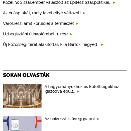
Közel 300 szakember válaszolt az Építész Szakpolitikai…
Az óriásplakát, mely lakóhellyé változott
Városrész, amit körülölel a természet
Üzbegisztáni útinaplómból, 1. rész
Új közösségi teret alakítottak ki a Bartók-negyed…
SOKAN OLVASTÁK
A hagyományokhoz és kötöttségekhez
igazodva épült…
Az univerzális üveggyapot