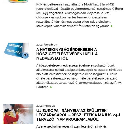
Kül- és beltéren is használható a Modifikált Silan (MS)
technológiával készülő egykomponensű, rugalmas X-Bond
MS-A99 szigetelés. A kimagaslóan időjárásálló, víz-,
oldószer- és szilikonmentes termék univerzálisan
használható lég- és nedvesség elleni szigetelésként
szívóképes, valamint simított felületeken egyaránt.
2013. február 14.
A HATÉKONYSÁG ÉRDEKÉBEN A
HŐSZIGETELÉST VÉDENI KELL A
NEDVESSÉGTŐL
A hőszigetelések nedvességvédelmére szolgáló fóliák
alkalmazása nélkül a szigetelőanyagok hosszabb-rövidebb
idő alatt elveszítenék hőszigetelő képességüket. E célra
ötféle páraáteresztő és háromféle párafékező-párazáró
alátéthéjazatot tartalmazó új termékcsaládot kínál az R. W.
Bautech.
2012. május 15.
ÚJ EURÓPAI IRÁNYELV AZ ÉPÜLETEK
LÉGZÁRÁSÁRÓL – RÉSZLETEK A MÁJUS 24-I
TERVEZŐI NAP PROGRAMJÁBÓL
Az energetikai tervezés új szemléletéről, a hő- és