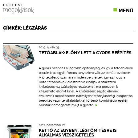
MENÜ
KONFERENCIÁK
CÍMKÉK: LÉGZÁRÁS
SZAKLAPOK
2019. április 19.
CPR TERMÉKKIÍRÁS
TETŐABLAK: ELŐNY LETT A GYORS BEÉPÍTÉS
ÉPÍTÉSI JOG
A gyors beépítés a legtöbb építőanyag, és így a tetőablakok
esetén is az egyik fontos tényezővé vált az elmúlt években.
ONLINE KÉPZÉSEK
A jó tetőfedő számára minden perc érték, így az, hogy a
Roto tetőablakok előszerelve kínálják a szakszerű
kivitelezéshez szükséges részleteket, ma pénzben is
TERVEZÉSI SEGÉDLETEK
kifejezhető előnyt kínál. A kivitelezést segítő elemek
szakszerű beépítéséhez bármilyen tetőhajlásszög, csoportos
beépítés vagy térdfalablakkal történő kombináció esetén
műszaki támogatást nyújt a gyártó.
2013. november 22.
KETTŐ AZ EGYBEN: LÉGTÖMÍTÉSRE IS
ALKALMAS VÍZSZIGETELÉS