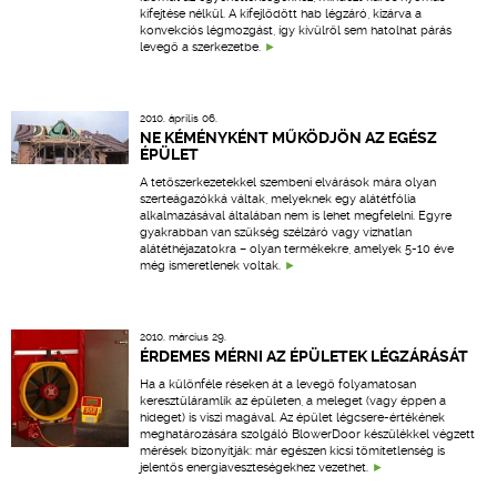
kifejtése nélkül. A kifejlődött hab légzáró, kizárva a
konvekciós légmozgást, így kívülről sem hatolhat párás
levegő a szerkezetbe.
2010. április 06.
NE KÉMÉNYKÉNT MŰKÖDJÖN AZ EGÉSZ
ÉPÜLET
A tetőszerkezetekkel szembeni elvárások mára olyan
szerteágazókká váltak, melyeknek egy alátétfólia
alkalmazásával általában nem is lehet megfelelni. Egyre
gyakrabban van szükség szélzáró vagy vízhatlan
alátéthéjazatokra – olyan termékekre, amelyek 5-10 éve
még ismeretlenek voltak.
2010. március 29.
ÉRDEMES MÉRNI AZ ÉPÜLETEK LÉGZÁRÁSÁT
Ha a különféle réseken át a levegő folyamatosan
keresztüláramlik az épületen, a meleget (vagy éppen a
hideget) is viszi magával. Az épület légcsere-értékének
meghatározására szolgáló BlowerDoor készülékkel végzett
mérések bizonyítják: már egészen kicsi tömítetlenség is
jelentős energiaveszteségekhez vezethet.