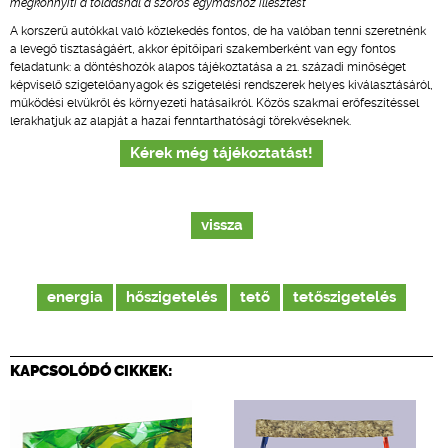
megkönnyíti a toldásnál a szoros egymáshoz illesztést
A korszerű autókkal való közlekedés fontos, de ha valóban tenni szeretnénk
a levegő tisztaságáért, akkor építőipari szakemberként van egy fontos
feladatunk: a döntéshozók alapos tájékoztatása a 21. századi minőséget
képviselő szigetelőanyagok és szigetelési rendszerek helyes kiválasztásáról,
működési elvükről és környezeti hatásaikról. Közös szakmai erőfeszítéssel
lerakhatjuk az alapját a hazai fenntarthatósági törekvéseknek.
Kérek még tájékoztatást!
vissza
energia
hőszigetelés
tető
tetőszigetelés
KAPCSOLÓDÓ CIKKEK: