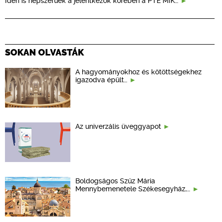
Idén is népszerűek a jelentkezők körében a PTE MIK…
SOKAN OLVASTÁK
A hagyományokhoz és kötöttségekhez
igazodva épült…
Az univerzális üveggyapot
Boldogságos Szűz Mária
Mennybemenetele Székesegyház,…