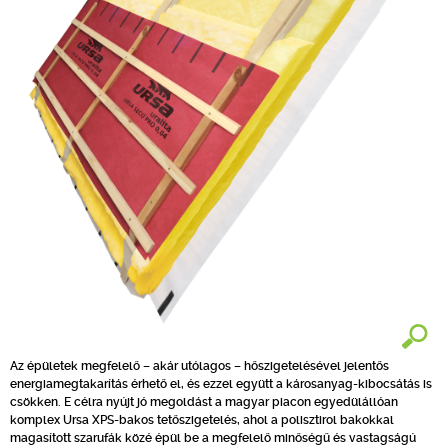
Az épületek megfelelő – akár utólagos – hőszigetelésével jelentős
energiamegtakarítás érhető el, és ezzel együtt a károsanyag-kibocsátás is
csökken. E célra nyújt jó megoldást a magyar piacon egyedülállóan
komplex Ursa XPS-bakos tetőszigetelés, ahol a polisztirol bakokkal
magasított szarufák közé épül be a megfelelő minőségű és vastagságú