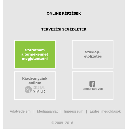
ONLINE KÉPZÉSEK
TERVEZÉSI SEGÉDLETEK
Szeretném
Szaklap-
a termékeimet
előfizetés
megjelentetni
Kiadványaink
online:
ember kedveli
Adatvédelem
Médiaajánlat
Impresszum
Építési megoldások
© 2009–2016