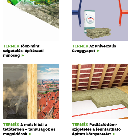
TERMÉK
Több mint
TERMÉK
Az univerzális
szigetelés: építészeti
üveggyapot
minőség
TERMÉK
A múlt hibái a
TERMÉK
Padlásfödém-
tetőtérben – tanulságok és
szigetelés a fenntartható
megoldások
épített környezetért