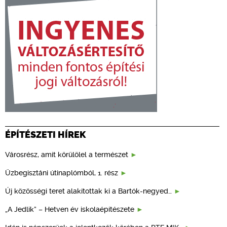
ÉPÍTÉSZETI HÍREK
Városrész, amit körülölel a természet
Üzbegisztáni útinaplómból, 1. rész
Új közösségi teret alakítottak ki a Bartók-negyed…
„A Jedlik” – Hetven év iskolaépítészete