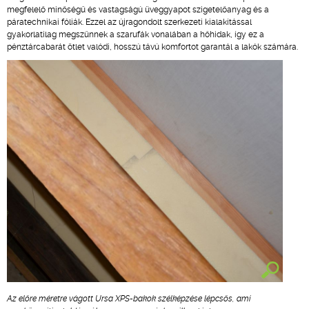
megfelelő minőségű és vastagságú üveggyapot szigetelőanyag és a
páratechnikai fóliák. Ezzel az újragondolt szerkezeti kialakítással
gyakorlatilag megszűnnek a szarufák vonalában a hőhidak, így ez a
pénztárcabarát ötlet valódi, hosszú távú komfortot garantál a lakók számára.
Az előre méretre vágott Ursa XPS-bakok szélképzése lépcsős, ami