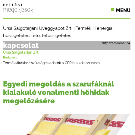
MENÜ
KONFERENCIÁK
Ursa Salgótarjáni Üveggyapot Zrt.
|
Termék
| |
energia
,
hőszigetelés
,
tető
,
tetőszigetelés
SZAKLAPOK
2017. szeptember 04.
kapcsolat
CPR TERMÉKKIÍRÁS
Ursa Salgótarján Zrt.
Budapest
ÉPÍTÉSI JOG
Termékkiíráshoz szükséges adatok a CPR.hu oldalon:
nincs
ONLINE KÉPZÉSEK
Egyedi megoldás a szarufáknál
TERVEZÉSI SEGÉDLETEK
kialakuló vonalmenti hőhidak
megelőzésére