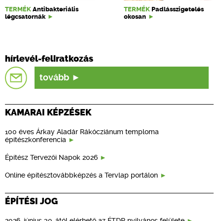
TERMÉK
Antibakteriális
TERMÉK
Padlásszigetelés
légcsatornák
okosan
hírlevél-feliratkozás
tovább
KAMARAI KÉPZÉSEK
100 éves Árkay Aladár Rákócziánum temploma
építészkonferencia
Építész Tervezői Napok 2026
Online építésztovábbképzés a Tervlap portálon
ÉPÍTÉSI JOG
2026. június 30-ától elérhető az ÉTDR nyilvános felülete