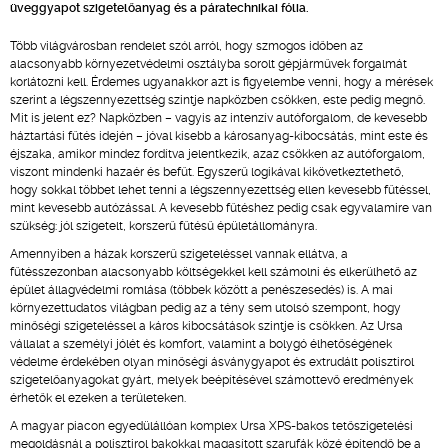
üveggyapot szigetelőanyag és a páratechnikai fólia.
Több világvárosban rendelet szól arról, hogy szmogos időben az
alacsonyabb környezetvédelmi osztályba sorolt gépjárművek forgalmát
korlátozni kell. Érdemes ugyanakkor azt is figyelembe venni, hogy a mérések
szerint a légszennyezettség szintje napközben csökken, este pedig megnő.
Mit is jelent ez? Napközben – vagyis az intenzív autóforgalom, de kevesebb
háztartási fűtés idején – jóval kisebb a károsanyag-kibocsátás, mint este és
éjszaka, amikor mindez fordítva jelentkezik, azaz csökken az autóforgalom,
viszont mindenki hazaér és befűt. Egyszerű logikával kikövetkeztethető,
hogy sokkal többet lehet tenni a légszennyezettség ellen kevesebb fűtéssel,
mint kevesebb autózással. A kevesebb fűtéshez pedig csak egyvalamire van
szükség: jól szigetelt, korszerű fűtésű épületállományra.
Amennyiben a házak korszerű szigeteléssel vannak ellátva, a
fűtésszezonban alacsonyabb költségekkel kell számolni és elkerülhető az
épület állagvédelmi romlása (többek között a penészesedés) is. A mai
környezettudatos világban pedig az a tény sem utolsó szempont, hogy
minőségi szigeteléssel a káros kibocsátások szintje is csökken. Az Ursa
vállalat a személyi jólét és komfort, valamint a bolygó élhetőségének
védelme érdekében olyan minőségi ásványgyapot és extrudált polisztirol
szigetelőanyagokat gyárt, melyek beépítésével számottevő eredmények
érhetők el ezeken a területeken.
A magyar piacon egyedülállóan komplex Ursa XPS-bakos tetőszigetelési
megoldásnál a polisztirol bakokkal magasított szarufák közé építendő be a