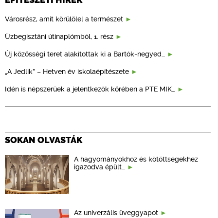
Városrész, amit körülölel a természet
Üzbegisztáni útinaplómból, 1. rész
Új közösségi teret alakítottak ki a Bartók-negyed…
„A Jedlik” – Hetven év iskolaépítészete
Idén is népszerűek a jelentkezők körében a PTE MIK…
SOKAN OLVASTÁK
A hagyományokhoz és kötöttségekhez
igazodva épült…
Az univerzális üveggyapot