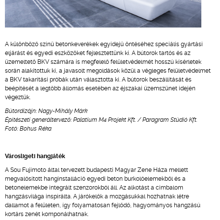
A különböző színű betonkeverékek egyidejű öntéséhez speciális gyártási
eljárást és egyedi eszközöket fejlesztettünk ki. A bútorok tartós és az
üzemeltető BKV számára is megfelelő felületvédelmét hosszú kísérletek
során alakítottuk ki, a javasolt megoldások közül a végleges felületvédelmet
a BKV takarítási próbák után választotta ki. A bútorok beszállítását és
beépítését a legtöbb állomás esetében az éjszakai üzemszünet idején
végeztük.
Bútordizájn: Nagy-Mihály Márk
Építészeti generáltervező: Palatium M4 Projekt Kft. / Paragram Stúdió Kft.
Fotó: Bohus Réka
Városligeti hangjáték
A Sou Fujimoto által tervezett budapesti Magyar Zene Háza mellett
megvalósított hanginstalláció egyedi beton burkolóelemekből és a
betonelemekbe integrált szenzorokból áll. Az alkotást a cimbalom
hangzásvilága inspirálta. A járókelők a mozgásukkal hozhatnak létre
dallamot a felületen, így folyamatosan fejlődő, hagyományos hangzású
kortárs zenét komponálhatnak.