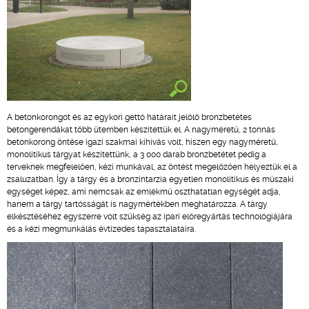
A betonkorongot és az egykori gettó határait jelölő bronzbetétes
betongerendákat több ütemben készítettük el. A nagyméretű, 2 tonnás
betonkorong öntése igazi szakmai kihívás volt, hiszen egy nagyméretű,
monolitikus tárgyat készítettünk, a 3 000 darab bronzbetétet pedig a
terveknek megfelelően, kézi munkával, az öntést megelőzően helyeztük el a
zsaluzatban. Így a tárgy és a bronzintarzia egyetlen monolitikus és műszaki
egységet képez, ami nemcsak az emlékmű oszthatatlan egységét adja,
hanem a tárgy tartósságát is nagymértékben meghatározza. A tárgy
elkésztéséhez egyszerre volt szükség az ipari előregyártás technológiájára
és a kézi megmunkálás évtizedes tapasztalataira.