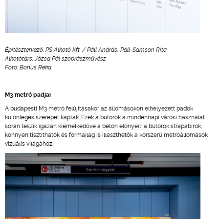
Építésztervező: PS Alkotó Kft. / Páll András, Páll-Sámson Rita
Alkotótárs: Józsa Pál szobrászművész
Fotó: Bohus Réka
M3 metró padjai
A budapesti M3 metró felújításakor az állomásokon elhelyezett padok
különleges szerepet kaptak. Ezek a bútorok a mindennapi városi használat
során teszik igazán kiemelkedővé a beton előnyeit: a bútorok strapabírók,
könnyen tisztíthatók és formailag is illeszthetők a korszerű metróállomások
vizuális világához.