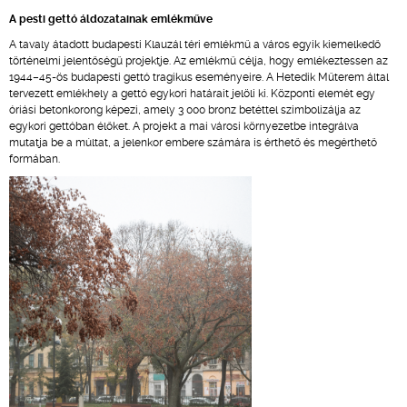
A pesti gettó áldozatainak emlékműve
A tavaly átadott budapesti Klauzál téri emlékmű a város egyik kiemelkedő
történelmi jelentőségű projektje. Az emlékmű célja, hogy emlékeztessen az
1944–45-ös budapesti gettó tragikus eseményeire. A Hetedik Műterem által
tervezett emlékhely a gettó egykori határait jelöli ki. Központi elemét egy
óriási betonkorong képezi, amely 3 000 bronz betéttel szimbolizálja az
egykori gettóban élőket. A projekt a mai városi környezetbe integrálva
mutatja be a múltat, a jelenkor embere számára is érthető és megérthető
formában.