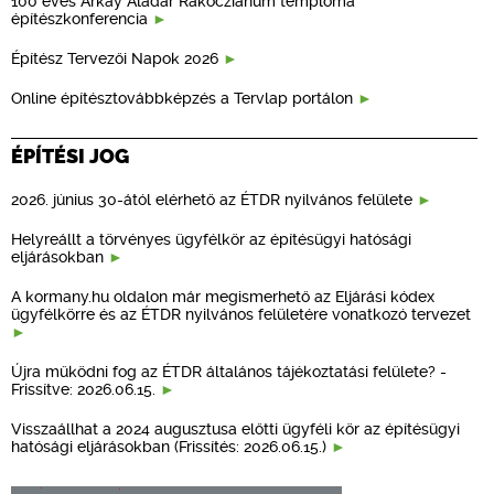
100 éves Árkay Aladár Rákócziánum temploma
építészkonferencia
Építész Tervezői Napok 2026
Online építésztovábbképzés a Tervlap portálon
ÉPÍTÉSI JOG
2026. június 30-ától elérhető az ÉTDR nyilvános felülete
Helyreállt a törvényes ügyfélkör az építésügyi hatósági
eljárásokban
A kormany.hu oldalon már megismerhető az Eljárási kódex
ügyfélkörre és az ÉTDR nyilvános felületére vonatkozó tervezet
Újra működni fog az ÉTDR általános tájékoztatási felülete? -
Frissítve: 2026.06.15.
Visszaállhat a 2024 augusztusa előtti ügyféli kör az építésügyi
hatósági eljárásokban (Frissítés: 2026.06.15.)