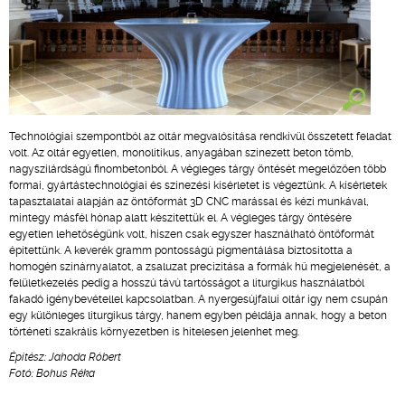
Technológiai szempontból az oltár megvalósítása rendkívül összetett feladat
volt. Az oltár egyetlen, monolitikus, anyagában színezett beton tömb,
nagyszilárdságú finombetonból. A végleges tárgy öntését megelőzően több
formai, gyártástechnológiai és színezési kísérletet is végeztünk. A kísérletek
tapasztalatai alapján az öntőformát 3D CNC marással és kézi munkával,
mintegy másfél hónap alatt készítettük el. A végleges tárgy öntésére
egyetlen lehetőségünk volt, hiszen csak egyszer használható öntőformát
építettünk. A keverék gramm pontosságú pigmentálása biztosította a
homogén színárnyalatot, a zsaluzat precizitása a formák hű megjelenését, a
felületkezelés pedig a hosszú távú tartósságot a liturgikus használatból
fakadó igénybevétellel kapcsolatban. A nyergesújfalui oltár így nem csupán
egy különleges liturgikus tárgy, hanem egyben példája annak, hogy a beton
történeti szakrális környezetben is hitelesen jelenhet meg.
Építész: Jahoda Róbert
Fotó: Bohus Réka