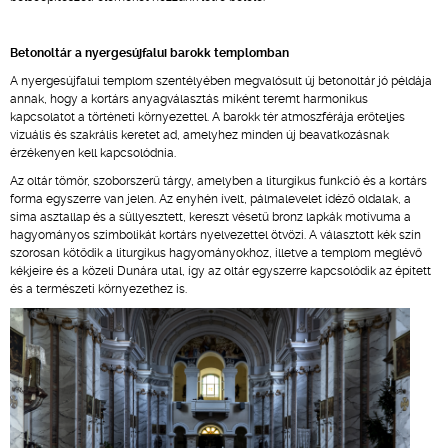
Betonoltár a nyergesújfalui barokk templomban
A nyergesújfalui templom szentélyében megvalósult új betonoltár jó példája
annak, hogy a kortárs anyagválasztás miként teremt harmonikus
kapcsolatot a történeti környezettel. A barokk tér atmoszférája erőteljes
vizuális és szakrális keretet ad, amelyhez minden új beavatkozásnak
érzékenyen kell kapcsolódnia.
Az oltár tömör, szoborszerű tárgy, amelyben a liturgikus funkció és a kortárs
forma egyszerre van jelen. Az enyhén ívelt, pálmalevelet idéző oldalak, a
sima asztallap és a süllyesztett, kereszt vésetű bronz lapkák motívuma a
hagyományos szimbolikát kortárs nyelvezettel ötvözi. A választott kék szín
szorosan kötődik a liturgikus hagyományokhoz, illetve a templom meglévő
kékjeire és a közeli Dunára utal, így az oltár egyszerre kapcsolódik az épített
és a természeti környezethez is.