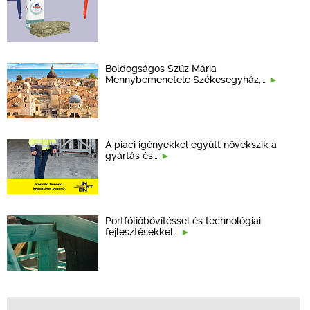
Boldogságos Szűz Mária
Mennybemenetele Székesegyház,…
A piaci igényekkel együtt növekszik a
gyártás és…
Portfólióbővítéssel és technológiai
fejlesztésekkel…