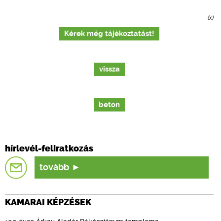
(x)
Kérek még tájékoztatást!
vissza
beton
hírlevél-feliratkozás
tovább
KAMARAI KÉPZÉSEK