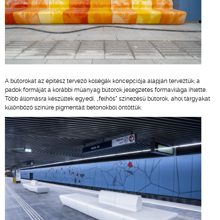
A bútorokat az építész tervező kollégák koncepciója alapján terveztük; a
padok formáját a korábbi műanyag bútorok jellegzetes formavilága ihlette.
Több állomásra készültek egyedi, „felhős” színezésű bútorok, ahol tárgyakat
különböző színűre pigmentált betonokból öntöttük.