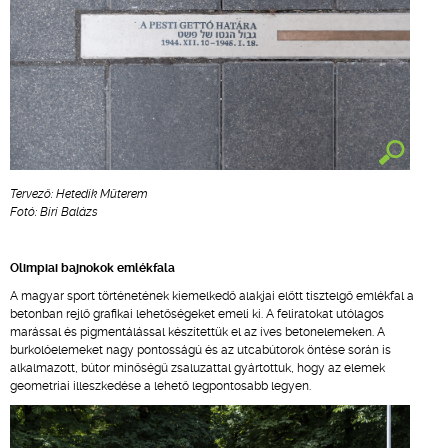
Tervező: Hetedik Műterem
Fotó: Biri Balázs
Olimpiai bajnokok emlékfala
A magyar sport történetének kiemelkedő alakjai előtt tisztelgő emlékfal a
betonban rejlő grafikai lehetőségeket emeli ki. A feliratokat utólagos
marással és pigmentálással készítettük el az íves betonelemeken. A
burkolóelemeket nagy pontosságú és az utcabútorok öntése során is
alkalmazott, bútor minőségű zsaluzattal gyártottuk, hogy az elemek
geometriai illeszkedése a lehető legpontosabb legyen.