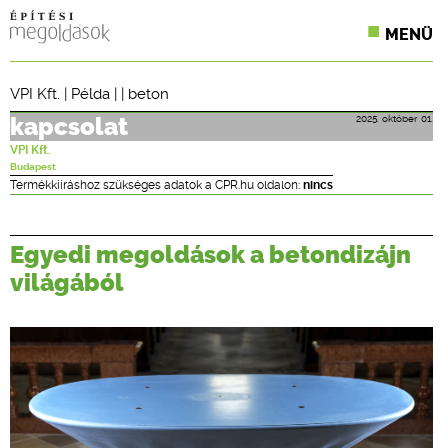
MENÜ
KONFERENCIÁK
VPI Kft.
|
Példa
| |
beton
SZAKLAPOK
2025. október 01.
kapcsolat
VPI Kft.
CPR TERMÉKKIÍRÁS
Budapest
Termékkiíráshoz szükséges adatok a CPR.hu oldalon:
nincs
ÉPÍTÉSI JOG
Egyedi megoldások a betondizájn
ONLINE KÉPZÉSEK
világából
TERVEZÉSI SEGÉDLETEK