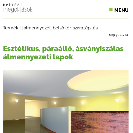
MENÜ
KONFERENCIÁK
Termék
| |
álmennyezet
,
belső tér
,
szárazépítés
SZAKLAPOK
2015. június 01.
Esztétikus, páraálló, ásványiszálas
CPR TERMÉKKIÍRÁS
álmennyezeti lapok
ÉPÍTÉSI JOG
ONLINE KÉPZÉSEK
TERVEZÉSI SEGÉDLETEK