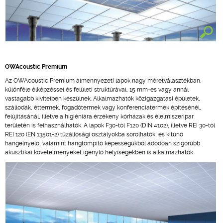
OWAcoustic Premium
Az OWAcoustic Premium álmennyezeti lapok nagy méretválasztékban,
különféle élképzéssel és felületi struktúrával, 15 mm-es vagy annál
vastagabb kivitelben készülnek. Alkalmazhatók közigazgatási épületek,
szállodák, éttermek, fogadótermek vagy konferenciatermek építésénél,
felújításánál, illetve a higiéniára érzékeny kórházak és élelmiszeripar
területén is felhasználhatók. A lapok F30-tól F120 (DIN 4102), illetve REI 30-tól
REI 120 (EN 13501-2) tűzállósági osztályokba sorolhatók, és kitűnő
hangelnyelő, valamint hangtompító képességükből adódóan szigorúbb
akusztikai követelményeket igénylő helyiségekben is alkalmazhatók.