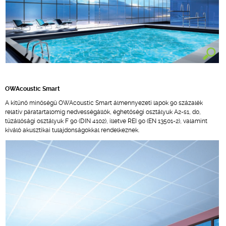
OWAcoustic Smart
A kitűnő minőségű OWAcoustic Smart álmennyezeti lapok 90 százalék
relatív páratartalomig nedvességállók, éghetőségi osztályuk A2-s1, d0,
tűzállósági osztályuk F 90 (DIN 4102), illetve REI 90 (EN 13501-2), valamint
kiváló akusztikai tulajdonságokkal rendelkeznek.