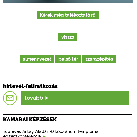
Kérek még tájékoztatást!
vissza
álmennyezet
belső tér
szárazépítés
hírlevél-feliratkozás
tovább
KAMARAI KÉPZÉSEK
100 éves Árkay Aladár Rákócziánum temploma
építészkonferencia