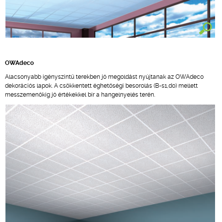
OWAdeco
Alacsonyabb igényszintű terekben jó megoldást nyújtanak az OWAdeco
dekorációs lapok. A csökkentett éghetőségi besorolás (B-s1,d0) mellett
messzemenőkig jó értékekkel bír a hangelnyelés terén.