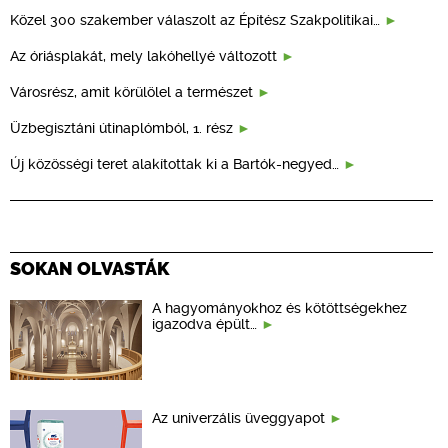
Közel 300 szakember válaszolt az Építész Szakpolitikai…
Az óriásplakát, mely lakóhellyé változott
Városrész, amit körülölel a természet
Üzbegisztáni útinaplómból, 1. rész
Új közösségi teret alakítottak ki a Bartók-negyed…
SOKAN OLVASTÁK
A hagyományokhoz és kötöttségekhez
igazodva épült…
Az univerzális üveggyapot