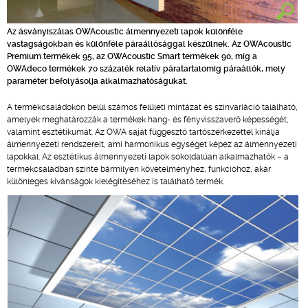
Az ásványiszálas OWAcoustic álmennyezeti lapok különféle
vastagságokban és különféle páraállósággal készülnek. Az OWAcoustic
Premium termékek 95, az OWAcoustic Smart termékek 90, míg a
OWAdeco termékek 70 százalék relatív páratartalomig páraállók, mely
paraméter befolyásolja alkalmazhatóságukat.
A termékcsaládokon belül számos felületi mintázat és színvariáció található,
amelyek meghatározzák a termékek hang- és fényvisszaverő képességét,
valamint esztétikumát. Az OWA saját függesztő tartószerkezettel kínálja
álmennyezeti rendszereit, ami harmonikus egységet képez az álmennyezeti
lapokkal. Az esztétikus álmennyezeti lapok sokoldalúan alkalmazhatók – a
termékcsaládban szinte bármilyen követelményhez, funkcióhoz, akár
különleges kívánságok kielégítéséhez is található termék.