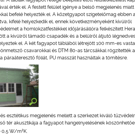
ával érték el. A festett felület igénye a belső megjelenés miatt
lukkal befelé helyezték el. A kőzetgyapot szigetelőmag ebben 
va, kifelé helyezkedik el, ennek következményeként kívülről
i védelmet a homlokzatfestékkel időjárásállóra felkészített Hera
zött a kívülről támadó csapadék és a belülről átjutó légnedve
lyeztek el. A két fagyapot táblából létrejött 100 mm-es vast
önmetsző csavarokkal és DTM 80-as tárcsákkal rögzítették a
a páraáteresztő fóliát, PU masszát használtak a tömítésre.
s és esztétikus megjelenés mellett a szerkezet kiváló tűzvédel
lső tér akusztikája a fagyapot hangelnyelésének köszönhető
2
ke 0,5 W/m
K.