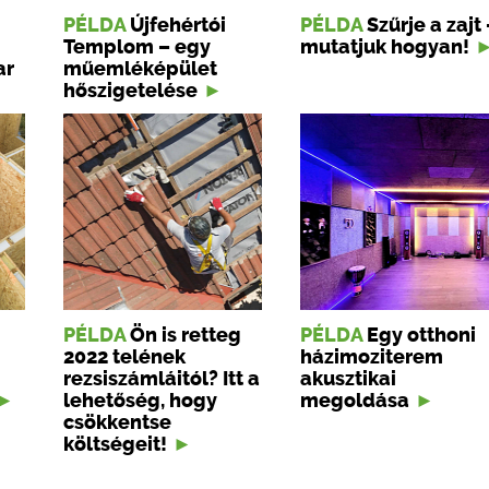
PÉLDA
Újfehértói
PÉLDA
Szűrje a zajt 
Templom – egy
mutatjuk hogyan!
ar
műemléképület
hőszigetelése
PÉLDA
Ön is retteg
PÉLDA
Egy otthoni
2022 telének
házimoziterem
rezsiszámláitól? Itt a
akusztikai
lehetőség, hogy
megoldása
csökkentse
költségeit!