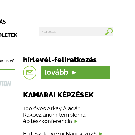
ÁS
DLETEK
hírlevél-feliratkozás
ájus 28.
tovább
KAMARAI KÉPZÉSEK
100 éves Árkay Aladár
Rákócziánum temploma
építészkonferencia
Építész Tervezői Napok 2026