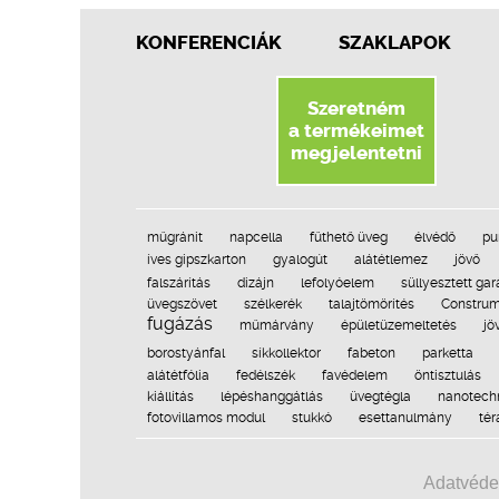
KONFERENCIÁK
SZAKLAPOK
Szeretném
a termékeimet
megjelentetni
műgránit
napcella
fűthető üveg
élvédő
pu
íves gipszkarton
gyalogút
alátétlemez
jövő
falszárítás
dizájn
lefolyóelem
süllyesztett gar
üvegszövet
szélkerék
talajtömörítés
Construm
fugázás
műmárvány
épületüzemeltetés
jö
borostyánfal
síkkollektor
fabeton
parketta
alátétfólia
fedélszék
favédelem
öntisztulás
kiállítás
lépéshanggátlás
üvegtégla
nanotech
fotovillamos modul
stukkó
esettanulmány
tér
Adatvéde