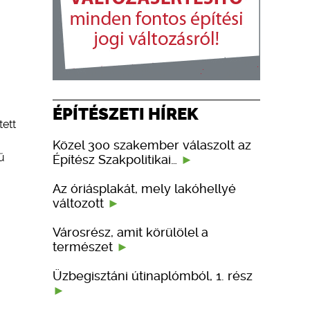
ÉPÍTÉSZETI HÍREK
tett
Közel 300 szakember válaszolt az
ű
Építész Szakpolitikai…
Az óriásplakát, mely lakóhellyé
változott
Városrész, amit körülölel a
természet
Üzbegisztáni útinaplómból, 1. rész