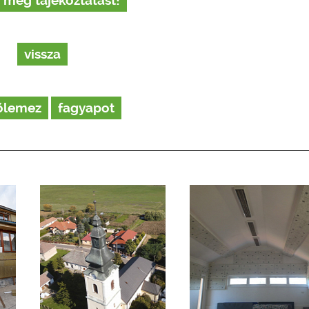
 még tájékoztatást!
vissza
őlemez
fagyapot