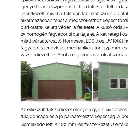
igényelt színt diszperziós beltéri falfesték felhordás
jelentkezett, mivel a Tektalan táblákat színes olda
alkalmazásban tehát a megszokotthoz képest fordít
burkolattal kellett védeni a felületét. A külső oldal
25 homogén fagyapot tábla látja el. A két réteg kö
miatt páraáteresztő Homeseal LDS 0.02 UV fóliát he
fagyapot szendvicset mechanikai úton, 125 mm-es 
vázszerkezethez. Ahol a rögzítőcsavarok átszúrták 
Az elkészült falszerkezet előnye a gyors kivitelezé
tulajdonsága és a jó páraáteresztő képesség. A be
kiemelkedő lett. A 100 mm-es falszerkezet U érté