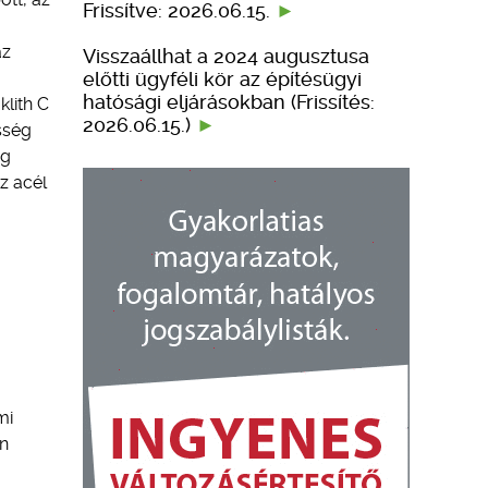
Frissítve: 2026.06.15.
az
Visszaállhat a 2024 augusztusa
előtti ügyféli kör az építésügyi
hatósági eljárásokban (Frissítés:
klith C
2026.06.15.)
sség
ag
z acél
mi
en