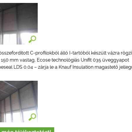
sszefordított C-profilokból álló I-tartóból készült vázra rögzí
ől a 150 mm vastag, Ecose technológiás Unifit 035 üveggyapot
eseal LDS 0.04 – zárja le a Knauf Insulation magastető jelleg