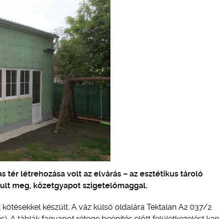
s tér létrehozása volt az elvárás – az esztétikus tároló
sult meg, kőzetgyapot szigetelőmaggal.
kötésekkel készült. A váz külső oldalára Tektalan A2 037/2
s). A táblák fagyapot rétege beépítés előtt felületkezelést kap