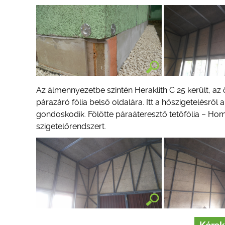
Az álmennyezetbe szintén Heraklith C 25 került, az ö
párazáró fólia belső oldalára. Itt a hőszigetelésr
gondoskodik. Fölötte páraáteresztő tetőfólia – Hom
szigetelőrendszert.