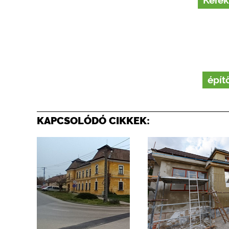
Kérek
épít
KAPCSOLÓDÓ CIKKEK: