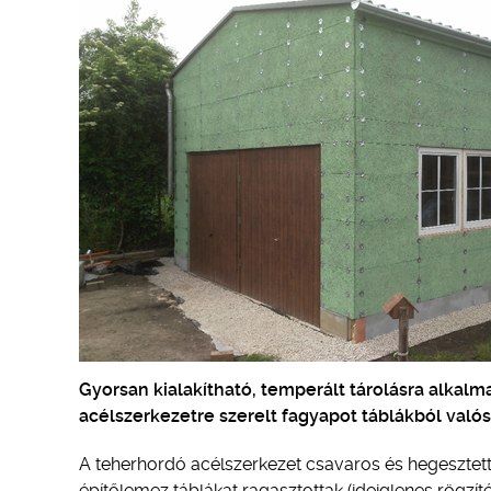
Gyorsan kialakítható, temperált tárolásra alkalma
acélszerkezetre szerelt fagyapot táblákból való
A teherhordó acélszerkezet csavaros és hegesztett 
építőlemez táblákat ragasztottak (ideiglenes rögzíté