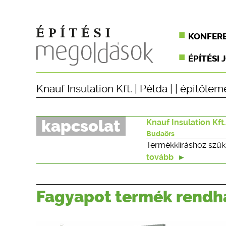
KONFER
ÉPÍTÉSI 
Knauf Insulation Kft.
|
Példa
| |
építőlem
kapcsolat
Knauf Insulation Kft.
Budaörs
Termékkiíráshoz szük
tovább
Fagyapot termék rendh