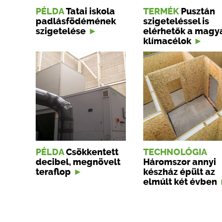
PÉLDA
Tatai iskola
TERMÉK
Pusztán
padlásfödémének
szigeteléssel is
szigetelése
elérhetők a magy
klímacélok
PÉLDA
Csökkentett
TECHNOLÓGIA
decibel, megnövelt
Háromszor annyi
teraflop
készház épült az
elmúlt két évben