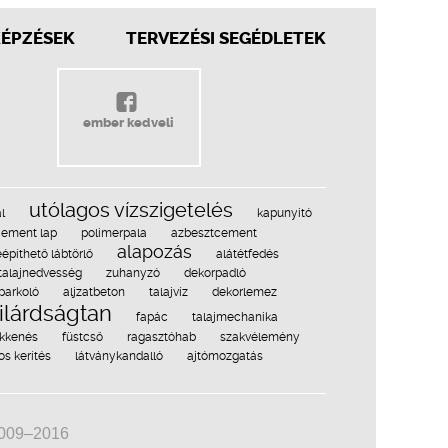
KÉPZÉSEK
TERVEZÉSI SEGÉDLETEK
ember kedveli
utólagos vízszigetelés
l
kapunyitó
cement lap
polimerpala
azbesztcement
alapozás
építhető lábtörlő
alátétfedés
talajnedvesség
zuhanyzó
dekorpadló
parkoló
aljzatbeton
talajvíz
dekorlemez
ilárdságtan
fapác
talajmechanika
ökkenés
füstcső
ragasztóhab
szakvélemény
s kerítés
látványkandalló
ajtómozgatás
2009–2016