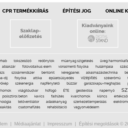
CPR TERMÉKKIÍRÁS
ÉPÍTÉSI JOG
ONLINE 
Kiadványaink
Szaklap-
online:
előfizetés
rhab
tokszellőző
redőnytok
műanyag szigetelés
üveg harmonikafa
ablakzár
fotovoltaikus elem
vonalmenti folyóka
hullámpala
szál
ázs
szolárrendszer
bentonit
kéregpanel
alkalmazástechnika
be
vízépítés
a-díj
folyóka
attika
épületsüllyedés
szélerőmű
vőkép
szélenergia
napfénytető
bűzzár
garázskapu-meghajtás
sz
homok
világítóudvar
hófogó
ÉTE
geotextília
napernyő
polisztirol beton
kavics
falhűtés
kvarchomok
kilincs
értékcs
nológia
tetőventilátor
adalékanyag
szerkezettemperálás
elektromo
alakítás
csatornafűtés
rehabilitáció
vagyonvédelem
lem
Médiaajánlat
Impresszum
Építési megoldások © 