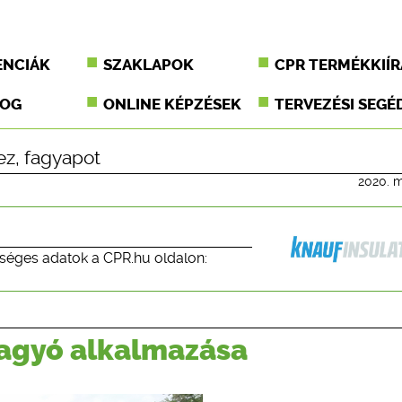
ENCIÁK
SZAKLAPOK
CPR TERMÉKKIÍR
JOG
ONLINE KÉPZÉSEK
TERVEZÉSI SEGÉ
ez
,
fagyapot
2020. m
séges adatok a CPR.hu oldalon:
agyó alkalmazása