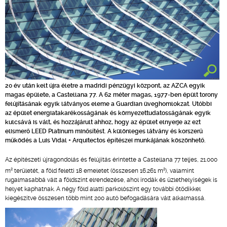
20 év után kelt újra életre a madridi pénzügyi központ, az AZCA egyik
magas épülete, a Castellana 77. A 62 méter magas, 1977-ben épült torony
felújításának egyik látványos eleme a Guardian üveghomlokzat. Utóbbi
az épület energiatakarékosságának és környezettudatosságának egyik
kulcsává is vált, és hozzájárult ahhoz, hogy az épület elnyerje az ezt
elismerő LEED Platinum minősítést. A különleges látvány és korszerű
működés a Luis Vidal + Arquitectos építészei munkájának köszönhető.
Az építészeti újragondolás és felújítás érintette a Castellana 77 teljes, 21.000
2
2
m
területét, a föld feletti 18 emeletet (összesen 16.261 m
), valamint
rugalmasabbá vált a földszint elrendezése, ahol irodák és üzlethelyiségek is
helyet kaphatnak. A négy föld alatti parkolószint egy további ötödikkel
kiegészítve összesen több mint 200 autó befogadására vált alkalmassá.