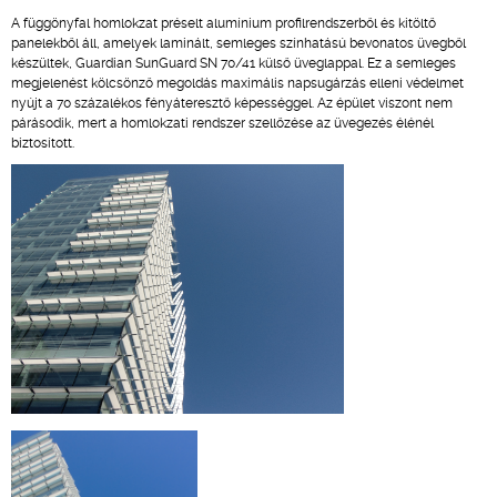
A függönyfal homlokzat préselt alumínium profilrendszerből és kitöltő
panelekből áll, amelyek laminált, semleges színhatású bevonatos üvegből
készültek, Guardian SunGuard SN 70/41 külső üveglappal. Ez a semleges
megjelenést kölcsönző megoldás maximális napsugárzás elleni védelmet
nyújt a 70 százalékos fényáteresztő képességgel. Az épület viszont nem
párásodik, mert a homlokzati rendszer szellőzése az üvegezés élénél
biztosított.