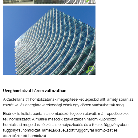
Üveghomlokzat három változatban
A Castellana 77 homlokzatának megépítése két lépésből állt, amely során az
esztétikai és energiatakarékossági célok egyidőben valósulhattak meg.
Elsőnek le kellett bontani az omladozó, teljesen elavult, már repedésekkel
teli homlokzatot. A munka második szakaszában három különböző
homlokzati megoldás készült az elhelyezkedés és a felület függvényében:
függönyfal homlokzat, lamellákkal ellátott függönyfal homlokzat és
átszellőztetett homlokzat.