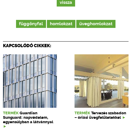
vissza
függönyfal
homlokzat
üveghomlokzat
KAPCSOLÓDÓ CIKKEK:
TERMÉK
Guardian
TERMÉK
Tervezés szabadon
Sunguard: napvédelem,
– óriási üvegfelületekkel
egyensúlyban a látvánnyal