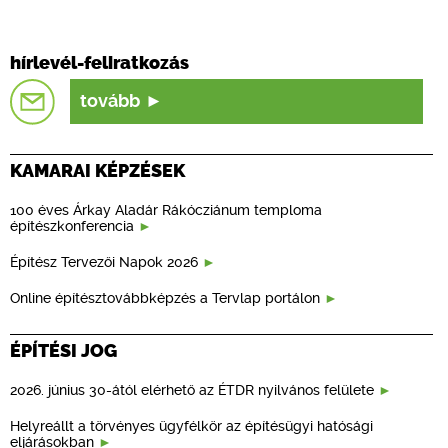
hírlevél-feliratkozás
tovább
KAMARAI KÉPZÉSEK
100 éves Árkay Aladár Rákócziánum temploma
építészkonferencia
Építész Tervezői Napok 2026
Online építésztovábbképzés a Tervlap portálon
ÉPÍTÉSI JOG
2026. június 30-ától elérhető az ÉTDR nyilvános felülete
Helyreállt a törvényes ügyfélkör az építésügyi hatósági
eljárásokban