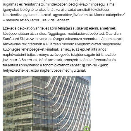
rugalmas és fenntartható, mindeközben pedig kiváló minőségű, a mai
igényeket kielégítő tereket kínál. Az új arculat emellett tökéletesen
illeszkedik a gyökereit tisztelő, ugyanakkor jövőorientált Madrid látképéhez”
– mesélte az épületről Luis Vidal, építész.
Ezeket a célokat olyan teljes körű felújítással sikerült elérni, amelynek
középpontjában áll az éles, függőleges modulációval beépített, Guardian
SunGuard SN 70/41 bevonatos üveget alkalmazó homlokzat. A homlokzati
árnyékolás tekintetében a Guardian modern üveghomlokzati megoldásai
különleges lehetőségeket kínálnak, amellyel az épület általános
naphővédelmi teljesítménye az üvegezés tulajdonságain túl is tovább
javítható. A 60 cm-es, kiálló lamellák, amelyek az épületfenntartást és
takarítást könnyítendő a főhomlokzathoz képest 15 cm-rel kijjebb
helyezkednek el, extra napfényvédelmet nyújtanak.