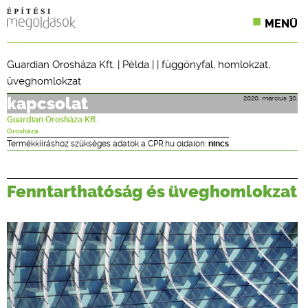
MENÜ
KONFERENCIÁK
Guardian Orosháza Kft.
|
Példa
| |
függönyfal
,
homlokzat
,
üveghomlokzat
SZAKLAPOK
2020. március 30.
kapcsolat
CPR TERMÉKKIÍRÁS
Guardian Orosháza Kft.
Orosháza
ÉPÍTÉSI JOG
Termékkiíráshoz szükséges adatok a CPR.hu oldalon:
nincs
ONLINE KÉPZÉSEK
Fenntarthatóság és üveghomlokzat
TERVEZÉSI SEGÉDLETEK