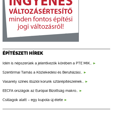
ÉPÍTÉSZETI HÍREK
Idén is népszerűek a jelentkezők körében a PTE MIK…
Szentirmai Tamás a Közlekedési és Beruházási…
Vasarely színes illúziói korunk sztárépítészeinek…
EECFA országok az Európai Bizottság makro…
Csillagok alatt – egy kupola új élete