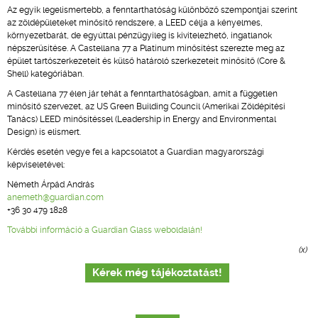
Az egyik legelismertebb, a fenntarthatóság különböző szempontjai szerint
az zöldépületeket minősítő rendszere, a LEED célja a kényelmes,
környezetbarát, de egyúttal pénzügyileg is kivitelezhető, ingatlanok
népszerűsítése. A Castellana 77 a Platinum minősítést szerezte meg az
épület tartószerkezeteit és külső határoló szerkezeteit minősítő (Core &
Shell) kategóriában.
A Castellana 77 élen jár tehát a fenntarthatóságban, amit a független
minősítő szervezet, az US Green Building Council (Amerikai Zöldépítési
Tanács) LEED minősítéssel (Leadership in Energy and Environmental
Design) is elismert.
Kérdés esetén vegye fel a kapcsolatot a Guardian magyarországi
képviseletével:
Németh Árpád András
anemeth@guardian.com
+36 30 479 1828
További információ a Guardian Glass weboldalán!
(x)
Kérek még tájékoztatást!