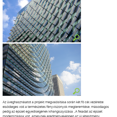
Az üveghasználatot a projekt megvalósítása során két fő cél vezérelte:
elsődleges volt a természetes fényviszonyok megteremtése, másodlagos
pedig az épület egyediségének kihangsúlyozása. „A feladat az épület
modernizálása volt, amelynek eredményeképpen az új létesítmény