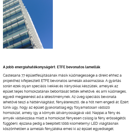
A jobb energiahatékonyságért: ETFE bevonatos lamellák
Castellana 77 épületfelújításának másik különlegessége a direkt ehhez a
projekthez kifejlesztett ETFE bevonatos lamellák alkalmazása. A gyártás
során ezek olyan speciális ívekkel és irányokkal készültek, amelyek az
épület teljes homlokzatának beborítását tették lehetővé, és ami különleges,
egyedi megjelenést ad a létesítménynek. Az üveg speciális bevonata
lehetővé teszi a háttérvilágítást, fényáteresztő, de a hőt nem engedi át. Ezért
tűnik úgy, hogy az épület gyakorlatilag egy folyamatosan változó
homlokzat, amely így a környék látványosságává vált. Nappal a fény és
árnyék váltakozása miatt a homlokzat fényesen csillog (a fény erősségétől
függően), éjszaka pedig a beépített több kilométernyi LED világításnak
köszönhetően a lamellák fényjátéka emeli ki az épület egyediségét.