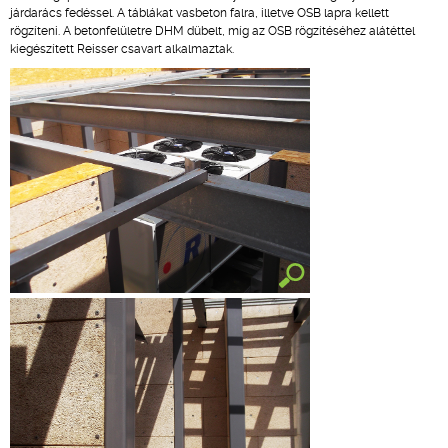
járdarács fedéssel. A táblákat vasbeton falra, illetve OSB lapra kellett
rögzíteni. A betonfelületre DHM dübelt, míg az OSB rögzítéséhez alátéttel
kiegészített Reisser csavart alkalmaztak.