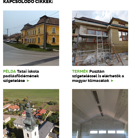
KAPCSOLÓDÓ CIKKEK:
PÉLDA
Tatai iskola
TERMÉK
Pusztán
padlásfödémének
szigeteléssel is elérhetők a
szigetelése
magyar klímacélok