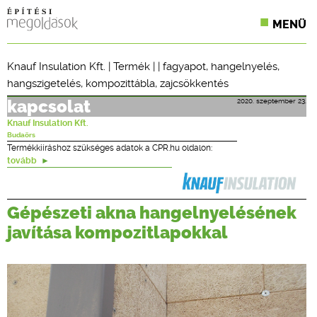
MENÜ
KONFERENCIÁK
Knauf Insulation Kft.
|
Termék
| |
fagyapot
,
hangelnyelés
,
hangszigetelés
,
kompozittábla
,
zajcsökkentés
SZAKLAPOK
2020. szeptember 23.
kapcsolat
CPR TERMÉKKIÍRÁS
Knauf Insulation Kft.
Budaörs
ÉPÍTÉSI JOG
Termékkiíráshoz szükséges adatok a CPR.hu oldalon:
tovább
ONLINE KÉPZÉSEK
Gépészeti akna hangelnyelésének
TERVEZÉSI SEGÉDLETEK
javítása kompozitlapokkal