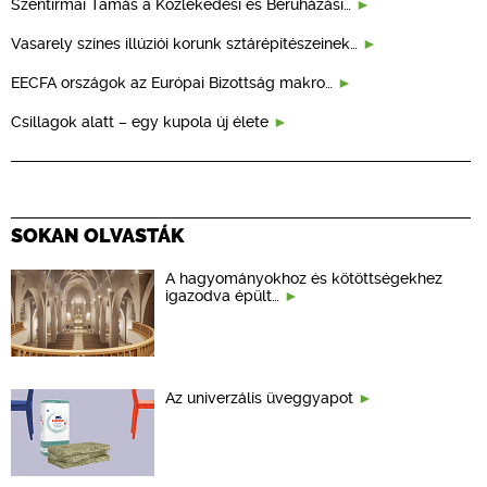
Szentirmai Tamás a Közlekedési és Beruházási…
Vasarely színes illúziói korunk sztárépítészeinek…
EECFA országok az Európai Bizottság makro…
Csillagok alatt – egy kupola új élete
SOKAN OLVASTÁK
A hagyományokhoz és kötöttségekhez
igazodva épült…
Az univerzális üveggyapot