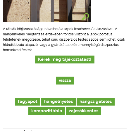
A táblák időjárásállósága növelhető a lapok festésével/lakkozásával. A
hangelnyelés megtartása érdekében fontos viszont a lapok porózus
felületének megőrzése, tehát sűrű diszperziós festés szóba sem jöhet, csak
hidrofobizáló alapozó, vagy a gyártó által előírt mennyiségű diszperziós
homlokzati festék.
Kérek még tájékoztatást!
vissza
fagyapot
hangelnyelés
hangszigetelés
kompozittábla
zajcsökkentés