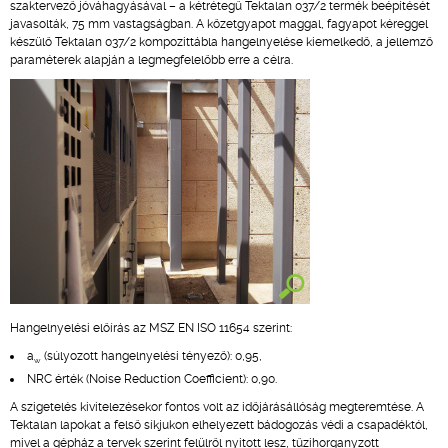
szaktervező jóváhagyásával – a kétrétegű Tektalan 037/2 termék beépítését
javasolták, 75 mm vastagságban. A kőzetgyapot maggal, fagyapot kéreggel
készülő Tektalan 037/2 kompozittábla hangelnyelése kiemelkedő, a jellemző
paraméterek alapján a legmegfelelőbb erre a célra.
Hangelnyelési előírás az MSZ EN ISO 11654 szerint:
a
(súlyozott hangelnyelési tényező): 0,95,
w
NRC érték (Noise Reduction Coefficient): 0,90.
A szigetelés kivitelezésekor fontos volt az időjárásállóság megteremtése. A
Tektalan lapokat a felső síkjukon elhelyezett bádogozás védi a csapadéktól,
mivel a gépház a tervek szerint felülről nyitott lesz, tűzihorganyzott