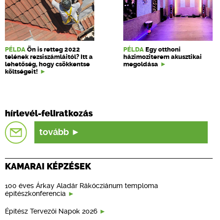
PÉLDA
Ön is retteg 2022
PÉLDA
Egy otthoni
telének rezsiszámláitól? Itt a
házimoziterem akusztikai
lehetőség, hogy csökkentse
megoldása
költségeit!
hírlevél-feliratkozás
tovább
KAMARAI KÉPZÉSEK
100 éves Árkay Aladár Rákócziánum temploma
építészkonferencia
Építész Tervezői Napok 2026