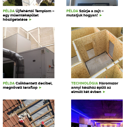
PÉLDA
Újfehértói Templom –
PÉLDA
Szűrje a zajt –
egy műemléképület
mutatjuk hogyan!
hőszigetelése
PÉLDA
Csökkentett decibel,
TECHNOLÓGIA
Háromszor
megnövelt teraflop
annyi készház épült az
elmúlt két évben