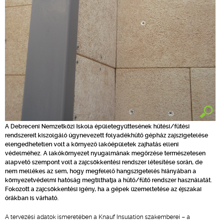
A Debreceni Nemzetközi Iskola épületegyüttesének hűtési/fűtési
rendszereit kiszolgáló úgynevezett folyadékhűtő gépház zajszigetelése
elengedhetetlen volt a környező lakóépületek zajhatás elleni
védelméhez. A lakókörnyezet nyugalmának megőrzése természetesen
alapvető szempont volt a zajcsökkentési rendszer létesítése során, de
nem mellékes az sem, hogy megfelelő hangszigetelés hiányában a
környezetvédelmi hatóság megtilthatja a hűtő/fűtő rendszer használatát.
Fokozott a zajcsökkentési igény, ha a gépek üzemeltetése az éjszakai
órákban is várható.
A tervezési adatok ismeretében a Knauf Insulation szakemberei – a